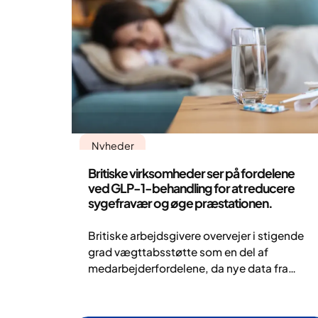
Nyheder
Britiske virksomheder ser på fordelene
ved GLP-1-behandling for at reducere
sygefravær og øge præstationen.
Britiske arbejdsgivere overvejer i stigende
grad vægttabsstøtte som en del af
medarbejderfordelene, da nye data fra
Yazen-patienter kobler GLP-1-behandling
til færre sygedage og bedre præstation på
arbejdspladsen.