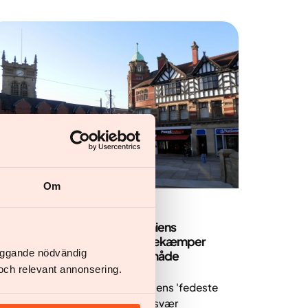
Om
Nyheder
Wigan udnævnt til Storbritanniens
'fedeste by' – Yazen Health bekæmper
läggande nödvändig
svær overvægt på en sikker måde
och relevant annonsering.
Wigan udnævnt til Storbritanniens 'fedeste
by' – Yazen Health bekæmper svær