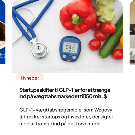
Nyheder
Startups skifter til GLP-1'er for at trænge
ind på vægttabsmarkedet til 150 mia. $
GLP-1-vægttabslægemidler som Wegovy
tiltrækker startups og investorer, der sigter
mod at trænge ind på det forventede
marked til 150 mia. $ på trods af