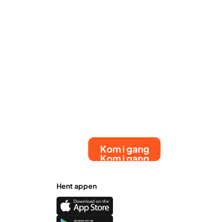
Kom i gang
Kom i gang
Hent appen