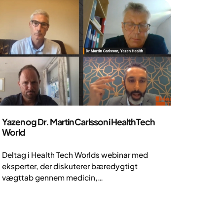
Nyheder
Yazen og Dr. Martin Carlsson i Health Tech
World
Deltag i Health Tech Worlds webinar med
eksperter, der diskuterer bæredygtigt
vægttab gennem medicin,
livsstilsændringer og digitale
sundhedsværktøjer. Se nu!