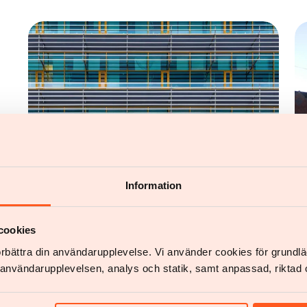
udfordringer med forsyning og refusion
Information
Nyheder
Populært lægemiddel forbundet med
cookies
reduceret demensrisiko hos ældre med
diabetes
förbättra din användarupplevelse. Vi använder cookies för grund
v användarupplevelsen, analys och statik, samt anpassad, riktad 
Studie viser, at GLP-1-agonister reducerer
demensrisikoen hos ældre med type 2-