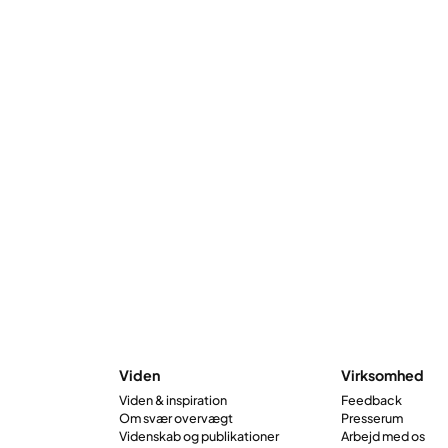
Viden
Virksomhed
Viden & inspiration
Feedback
Om svær overvægt
Presserum
Videnskab og publikationer
Arbejd med os