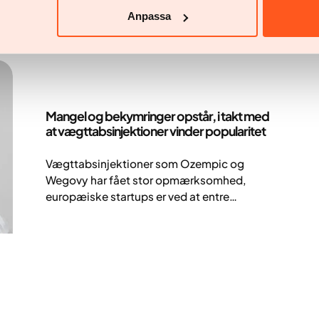
diabetes. Fund fra KI fremhæver potentielle
Anpassa
fordele ved behandling af diabetes
Nyheder
Mangel og bekymringer opstår, i takt med
at vægttabsinjektioner vinder popularitet
Vægttabsinjektioner som Ozempic og
Wegovy har fået stor opmærksomhed,
europæiske startups er ved at entre
markedet