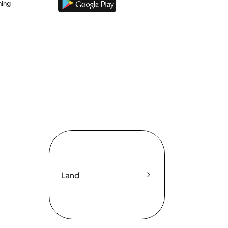
ning
Land