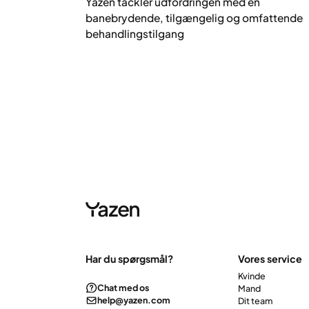
Yazen tackler udfordringen med en
banebrydende, tilgængelig og omfattende
behandlingstilgang
Har du spørgsmål?
Vores service
Kvinde
Chat med os
Mand
help@yazen.com
Dit team