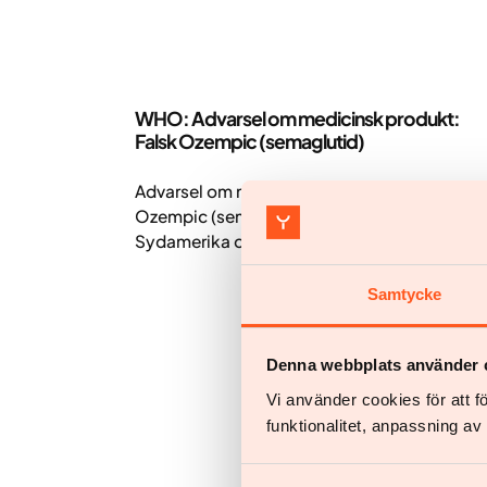
Nyheder
WHO: Advarsel om medicinsk produkt:
Falsk Ozempic (semaglutid)
Advarsel om medicinsk produkt: Falsk
Ozempic (semaglutid) opdaget i Nord- og
Sydamerika og Europa
Samtycke
Denna webbplats använder 
Vi använder cookies för att 
funktionalitet, anpassning a