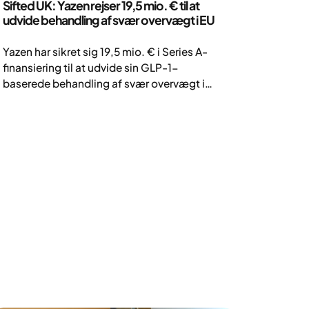
Sifted UK: Yazen rejser 19,5 mio. € til at
udvide behandling af svær overvægt i EU
Yazen har sikret sig 19,5 mio. € i Series A-
finansiering til at udvide sin GLP-1-
baserede behandling af svær overvægt i
hele Europa. Virksomheden kombinerer
medicin med livsstilsstøtte for at opnå
varige vægttabsresultater.