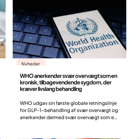
Nyheder
WHO anerkender svær overvægt som en
kronisk, tilbagevendende sygdom, der
kræver livslang behandling
WHO udgav sin første globale retningslinje
for GLP-1-behandling af svær overvægt og
anerkender dermed svær overvægt som en
kronisk sygdom. Langsigtet behandling
kombineret med terapi er afgørende.