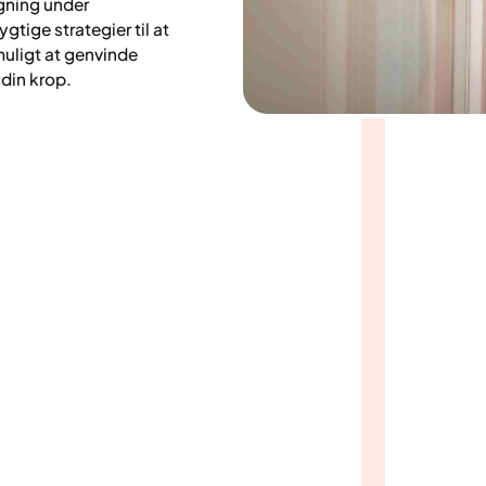
øgning under
tige strategier til at
muligt at genvinde
 din krop.