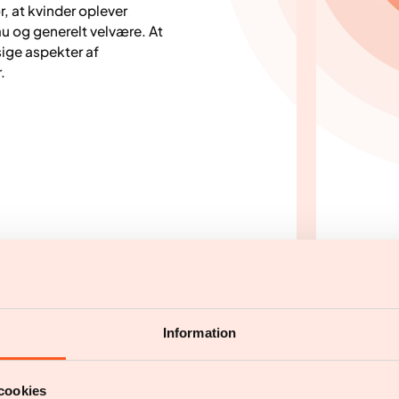
r, at kvinder oplever
u og generelt velvære. At
ige aspekter af
.
e og struktur
Information
at opnå varige resultater.
duel coaching, gruppestøtte
med at holde motivationen og
cookies