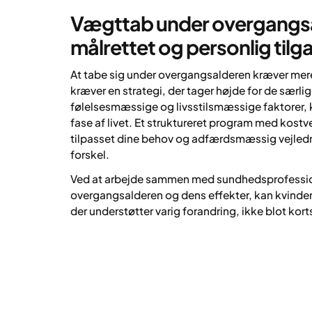
Vægttab under overgangsa
målrettet og personlig tilg
At tabe sig under overgangsalderen kræver mere
kræver en strategi, der tager højde for de særli
følelsesmæssige og livsstilsmæssige faktorer, k
fase af livet. Et struktureret program med kostve
tilpasset dine behov og adfærdsmæssig vejled
forskel.
Ved at arbejde sammen med sundhedsprofession
overgangsalderen og dens effekter, kan kvinder 
der understøtter varig forandring, ikke blot kort