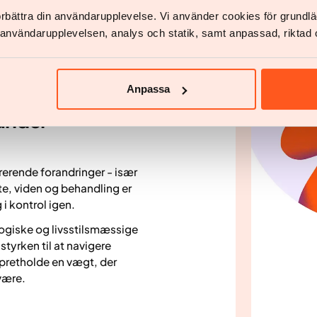
 langsom, eller når der
förbättra din användarupplevelse. Vi använder cookies för grund
der kombinerer klinisk viden
v användarupplevelsen, analys och statik, samt anpassad, riktad 
vinder de redskaber, de har
 Det gør en stor forskel at
Anpassa
 under
rerende forandringer - især
e, viden og behandling er
 i kontrol igen.
logiske og livsstilsmæssige
tyrken til at navigere
opretholde en vægt, der
være.