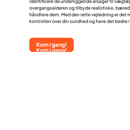
identificere de underliggende årsager til vægt
overgangsalderen og tilbyde realistiske, bæredyg
håndtere dem. Med den rette vejledning er det 
kontrollen over din sundhed og have det bedre i
Kom i gang!
Kom i gang!