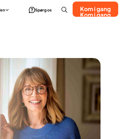
Kom i gang
den
Spørg os
Kom i gang