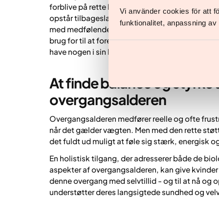
forblive på rette kurs, især når fremgangen føles
Vi använder cookies för att 
opstår tilbageslag. Strukturerede programmer, 
funktionalitet, anpassning a
med medfølende og praktisk vejledning, giver k
brug for til at foretage varige livsstilsændringer.
have nogen i sin hjørne.
At finde balance og styrke
overgangsalderen
Overgangsalderen medfører reelle og ofte frust
når det gælder vægten. Men med den rette støtt
det fuldt ud muligt at føle sig stærk, energisk og
En holistisk tilgang, der adresserer både de bio
aspekter af overgangsalderen, kan give kvinder s
denne overgang med selvtillid - og til at nå og 
understøtter deres langsigtede sundhed og vel