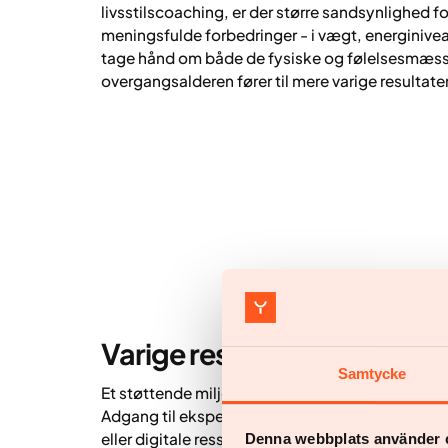
livsstilscoaching, er der større sandsynlighed fo
meningsfulde forbedringer - i vægt, energinivea
tage hånd om både de fysiske og følelsesmæss
overgangsalderen fører til mere varige resultater
Varige resultater med støtt
Samtycke
Et støttende miljø spiller en afgørende rolle for 
Adgang til ekspertrådgivning - enten via indivi
eller digitale ressourcer - kan hjælpe kvinder 
Denna webbplats använder 