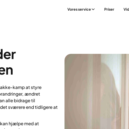
Vores service
Priser
Vi
der
en
bakke-kamp at styre
randringer, ændret
n alle bidrage til
et sværere end tidligere at
 kan hjælpe med at