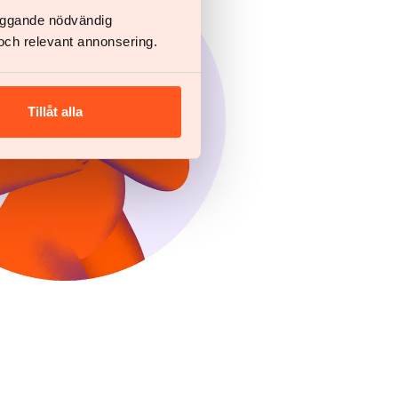
läggande nödvändig
och relevant annonsering.
Tillåt alla