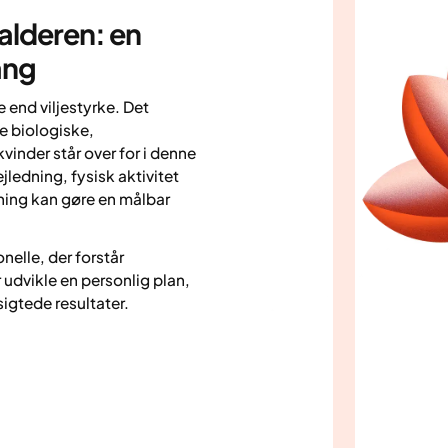
lderen: en
ang
 end viljestyrke. Det
ge biologiske,
vinder står over for i denne
jledning, fysisk aktivitet
ning kan gøre en målbar
elle, der forstår
udvikle en personlig plan,
sigtede resultater.