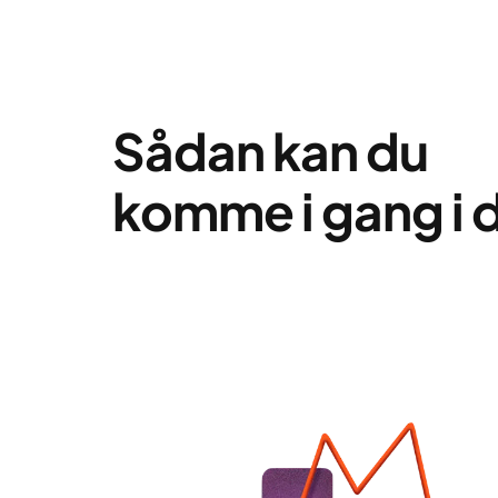
Sådan kan du
komme i gang
i 