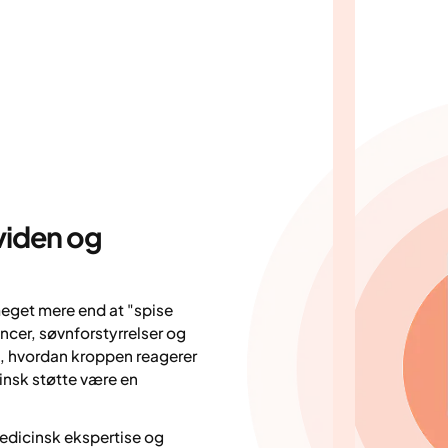
viden og
get mere end at "spise
cer, søvnforstyrrelser og
e, hvordan kroppen reagerer
insk støtte være en
edicinsk ekspertise og