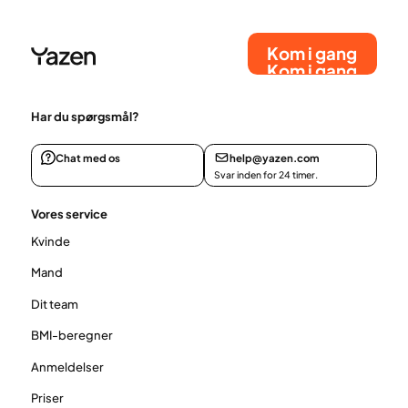
rette valg for alle. I denne artikel ser vi på fordele og
ulemper ved at bruge måltidserstatninger til
Kom i gang
vægttab.
Kom i gang
Har du spørgsmål?
Chat med os
help@yazen.com
Svar inden for 24 timer.
Vores service
Kvinde
Mand
Dit team
BMI-beregner
Anmeldelser
Priser