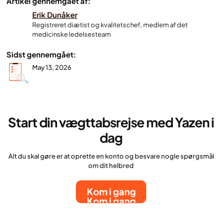
Artikel gennemgået af:
Erik Dunåker
Registreret diætist og kvalitetschef, medlem af det
medicinske ledelsesteam
Sidst gennemgået:
May 13, 2026
Start din vægttabsrejse med Yazen i
dag
Alt du skal gøre er at oprette en konto og besvare nogle spørgsmål
om dit helbred
Kom i gang
Kom i gang