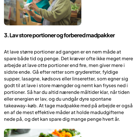
3. Lav store portioner og forbered madpakker
At lave større portioner ad gangen er en nem måde at
spare både tid og penge. Det kræver ofte ikke meget mere
arbejde at lave otte portioner end fire, men giver mere i
sidste ende. Gå efter retter som gryderetter, fyldige
supper, lasagne, kødsovs eller linseretter, som egner sig
godt til at lave i store mængder og nemt kan fryses ned i
portioner. Så har du altid nærende måltider klar, når tiden
eller energien er lav, og du undgår dyre spontane
takeaway-køb. At tage madpakke med på arbejde er også
en af de mest effektive måder at holde madudgifterne
nede på, og det kan spare dig mange penge hvert år.