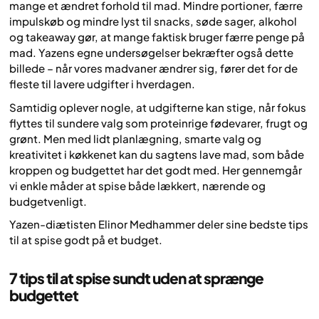
mange et ændret forhold til mad. Mindre portioner, færre
impulskøb og mindre lyst til snacks, søde sager, alkohol
og takeaway gør, at mange faktisk bruger færre penge på
mad. Yazens egne undersøgelser bekræfter også dette
billede – når vores madvaner ændrer sig, fører det for de
fleste til lavere udgifter i hverdagen.
Samtidig oplever nogle, at udgifterne kan stige, når fokus
flyttes til sundere valg som proteinrige fødevarer, frugt og
grønt. Men med lidt planlægning, smarte valg og
kreativitet i køkkenet kan du sagtens lave mad, som både
kroppen og budgettet har det godt med. Her gennemgår
vi enkle måder at spise både lækkert, nærende og
budgetvenligt.
Yazen-diætisten Elinor Medhammer deler sine bedste tips
til at spise godt på et budget.
7 tips til at spise sundt uden at sprænge
budgettet