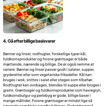
4. Gå efter billige basisvarer
Bønner og linser, rodfrugter, forskellige typer kål,
fuldkornsprodukter og frosne grøntsager er både
mættende, nærende og billige. De er også nemme at
variere: Bønner og linser passer godt i salater, supper,
gryderetter eller som vegetariske frikadeller. Kål kan
bruges i wok, snittes i salat eller steges som tilbehør.
Rodfrugter kan ovnbages, blendes til suppe eller bruges i
gratin. Grøntsager og fuldkornsprodukter som havregryn,
fuldkornsbulgur og perlebyg er gode, billige baser i
mange måltider. Frosne grøntsager er mindst lige så
nærende som friske og ofte billigere. De holder også