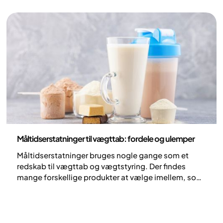
stressende og påtrængende og handler om såvel
sult og trang som regler, tider og kontrol. Madstøj er
et relativt nyt begreb inden for forskningen og
sætter ord på noget, som mange længe har kunnet
nikke genkendende til.
Ernæring
Måltidserstatninger til vægttab: fordele og ulemper
Måltidserstatninger bruges nogle gange som et
redskab til vægttab og vægtstyring. Der findes
mange forskellige produkter at vælge imellem, som
er designet til at erstatte et eller flere måltider på en
ernæringsmæssigt afbalanceret måde. For nogle
kan de være en praktisk støtte og gøre det nemmere
at holde styr på energiindtaget, men de er ikke det