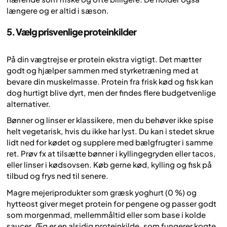
længere og er altid i sæson.
5. Vælg prisvenlige proteinkilder
På din vægtrejse er protein ekstra vigtigt. Det mætter
godt og hjælper sammen med styrketræning med at
bevare din muskelmasse. Protein fra frisk kød og fisk kan
dog hurtigt blive dyrt, men der findes flere budgetvenlige
alternativer.
Bønner og linser er klassikere, men du behøver ikke spise
helt vegetarisk, hvis du ikke har lyst. Du kan i stedet skrue
lidt ned for kødet og supplere med bælgfrugter i samme
ret. Prøv fx at tilsætte bønner i kyllingegryden eller tacos,
eller linser i kødsovsen. Køb gerne kød, kylling og fisk på
tilbud og frys ned til senere.
Magre mejeriprodukter som græsk yoghurt (0 %) og
hytteost giver meget protein for pengene og passer godt
som morgenmad, mellemmåltid eller som base i kolde
saucer. Æg er en alsidig proteinkilde, som fungerer kogte,