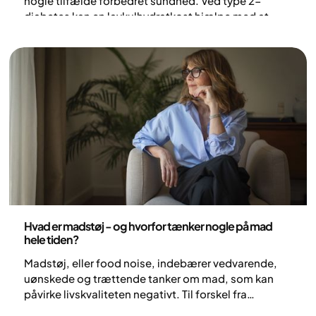
nogle tilfælde forbedret sundhed. Ved type 2-
diabetes kan en lavkulhydratkost hjælpe med at
regulere blodsukkeret. I denne guide lærer du, hvad
LCHF er, hvad du kan spise, og hvilke risici du bør
være opmærksom på, inden du går i gang.
Ernæring
Hvad er madstøj - og hvorfor tænker nogle på mad
hele tiden?
Madstøj, eller food noise, indebærer vedvarende,
uønskede og trættende tanker om mad, som kan
påvirke livskvaliteten negativt. Til forskel fra
almindelige tanker om mad er madstøj ofte