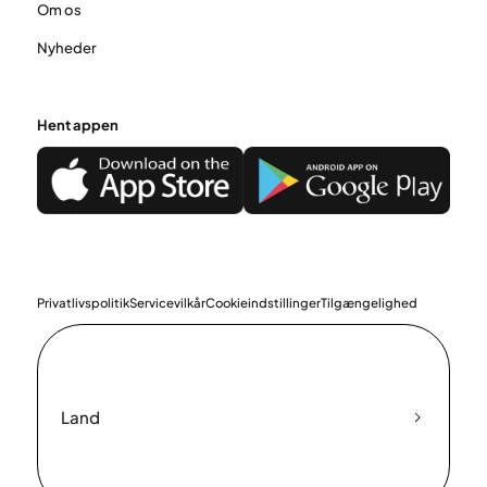
Om os
Nyheder
Hent appen
Privatlivspolitik
Servicevilkår
Cookieindstillinger
Tilgængelighed
Land