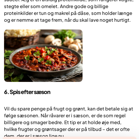
stegte eller som omelet. Andre gode og billige
proteinkilder er tun og makrel på dåse, som holder længe
og er nemme at tage frem, når du skal lave noget hurtigt.
6. Spis efter sæson
Vil du spare penge på frugt og grønt, kan det betale sig at
følge sæsonen. Når råvarer er i sæson, er de som regel
billigere og smager bedre. Et tip er at holde øje med,
hvilke frugter og grøntsager der er på tilbud – det er ofte
dem, der er i sæson lige nu.