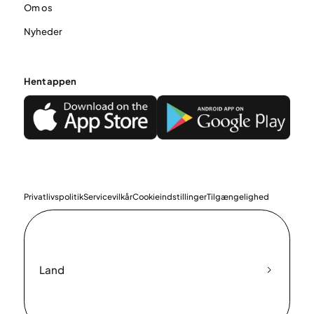
Om os
Nyheder
Hent appen
Privatlivspolitik
Servicevilkår
Cookieindstillinger
Tilgængelighed
Land