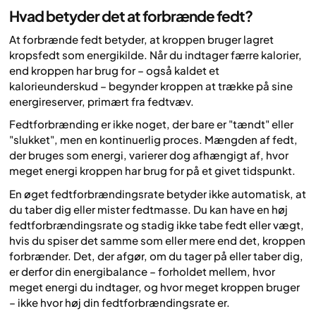
Hvad betyder det at forbrænde fedt?
At forbrænde fedt betyder, at kroppen bruger lagret
kropsfedt som energikilde. Når du indtager færre kalorier,
end kroppen har brug for – også kaldet et
kalorieunderskud – begynder kroppen at trække på sine
energireserver, primært fra fedtvæv.
Fedtforbrænding er ikke noget, der bare er "tændt" eller
"slukket", men en kontinuerlig proces. Mængden af fedt,
der bruges som energi, varierer dog afhængigt af, hvor
meget energi kroppen har brug for på et givet tidspunkt.
En øget fedtforbrændingsrate betyder ikke automatisk, at
du taber dig eller mister fedtmasse. Du kan have en høj
fedtforbrændingsrate og stadig ikke tabe fedt eller vægt,
hvis du spiser det samme som eller mere end det, kroppen
forbrænder. Det, der afgør, om du tager på eller taber dig,
er derfor din energibalance – forholdet mellem, hvor
meget energi du indtager, og hvor meget kroppen bruger
– ikke hvor høj din fedtforbrændingsrate er.