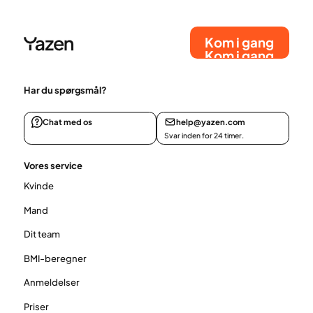
sikrer kontinuitet i din behandling.
Kom i gang
Kom i gang
Har du spørgsmål?
Chat med os
help@yazen.com
Svar inden for 24 timer.
Vores service
Kvinde
Mand
Dit team
BMI-beregner
Anmeldelser
Priser