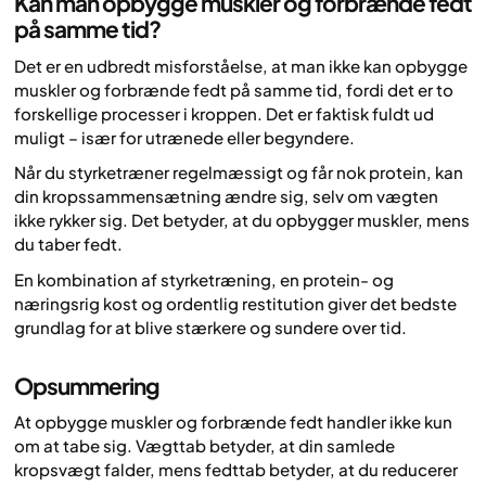
Kan man opbygge muskler og forbrænde fedt
på samme tid?
Det er en udbredt misforståelse, at man ikke kan opbygge
muskler og forbrænde fedt på samme tid, fordi det er to
forskellige processer i kroppen. Det er faktisk fuldt ud
muligt – især for utrænede eller begyndere.
Når du styrketræner regelmæssigt og får nok protein, kan
din kropssammensætning ændre sig, selv om vægten
ikke rykker sig. Det betyder, at du opbygger muskler, mens
du taber fedt.
En kombination af styrketræning, en protein- og
næringsrig kost og ordentlig restitution giver det bedste
grundlag for at blive stærkere og sundere over tid.
Opsummering
At opbygge muskler og forbrænde fedt handler ikke kun
om at tabe sig. Vægttab betyder, at din samlede
kropsvægt falder, mens fedttab betyder, at du reducerer