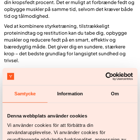
din kropsfedt procent. Det er muligt at forbrænde fedt og
opbygge muskler på samme tid, selvom det kræver både
tid og tålmodighed.
Ved at kombinere styrketræning, tilstrækkeligt
proteinindtag og restitution kan du tabe dig, opbygge
muskler og reducere fedt på en smart, effektiv og
bæredygtig måde. Det giver dig en sundere, stærkere
krop – det bedste grundlag for langsigtet sundhed og
trivsel.
Artikel gennemgået af:
Elinor Medhammar
October 26, 2025
Samtycke
Information
Om
Artikel gennemgået af:
Elinor Medhammar
Registreret diætist, M.Sc. i sundhedsinformatik, personlig
Denna webbplats använder cookies
træner & tidligere fitnesssportsudøver
Vi använder cookies för att förbättra din
användarupplevelse. Vi använder cookies för
Sidst gennemgået:
grundläggande nödvändig funktionalitet, anpassning av