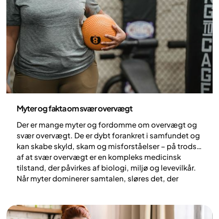
Sundhed og livsstil
Myter og fakta om svær overvægt
Der er mange myter og fordomme om overvægt og
svær overvægt. De er dybt forankret i samfundet og
kan skabe skyld, skam og misforståelser – på trods
af at svær overvægt er en kompleks medicinsk
tilstand, der påvirkes af biologi, miljø og levevilkår.
Når myter dominerer samtalen, sløres det, der
faktisk hjælper. I denne artikel ser vi på udbredte
misforståelser og fremhæver viden, der gør en reel
forskel.