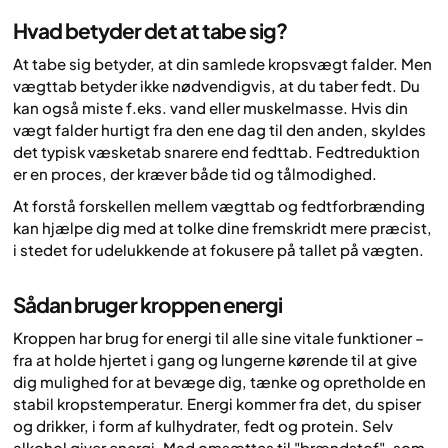
Hvad betyder det at tabe sig?
At tabe sig betyder, at din samlede kropsvægt falder. Men
vægttab betyder ikke nødvendigvis, at du taber fedt. Du
kan også miste f.eks. vand eller muskelmasse. Hvis din
vægt falder hurtigt fra den ene dag til den anden, skyldes
det typisk væsketab snarere end fedttab. Fedtreduktion
er en proces, der kræver både tid og tålmodighed.
At forstå forskellen mellem vægttab og fedtforbrænding
kan hjælpe dig med at tolke dine fremskridt mere præcist,
i stedet for udelukkende at fokusere på tallet på vægten.
Sådan bruger kroppen energi
Kroppen har brug for energi til alle sine vitale funktioner –
fra at holde hjertet i gang og lungerne kørende til at give
dig mulighed for at bevæge dig, tænke og opretholde en
stabil kropstemperatur. Energi kommer fra det, du spiser
og drikker, i form af kulhydrater, fedt og protein. Selv
alkohol giver energi. Mad omsættes til "brændstof", som