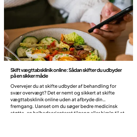
Sundhed og livsstil
Skift vægttabsklinik online: Sådan skifter du udbyder
på en sikker måde
Overvejer du at skifte udbyder af behandling for
svær overvægt? Det er nemt og sikkert at skifte
vægttabsklinik online uden at afbryde din
fremgang. Uanset om du søger bedre medicinsk
støtte, en helhedsorienteret tilgang eller hjælp til at
håndtere bivirkninger, er det enkelt at skifte til en
omfattende digital klinik som Yazen. Denne guide
beskriver, hvordan du skifter på en sikker måde og