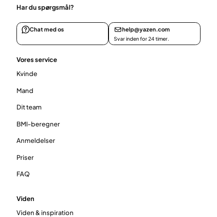
Har du spørgsmål?
Chat med os
help@yazen.com
Svar inden for 24 timer.
Vores service
Kvinde
Mand
Dit team
BMI-beregner
Anmeldelser
Priser
FAQ
Viden
Viden & inspiration