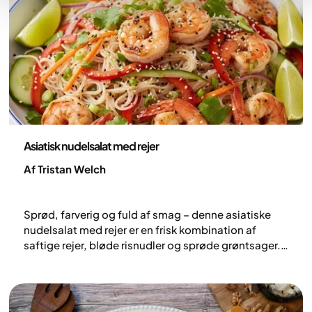
Opskrifter
Asiatisk nudelsalat med rejer
Af Tristan Welch
Sprød, farverig og fuld af smag – denne asiatiske
nudelsalat med rejer er en frisk kombination af
saftige rejer, bløde risnudler og sprøde grøntsager.
Vendt i en frisk dressing af sød chilisauce og soja
med hints af sesam og lime er den let, mættende og
fuld af energi – perfekt til varme dage, hurtige
frokoster eller lette aftensmåltider, der både er