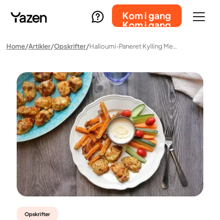
Kom i gang
Kom i gang
Home
Artikler
Opskrifter
Halloumi-Paneret Kylling Med Søde Kartofler, Grøntsager Og Dipsauce
Opskrifter