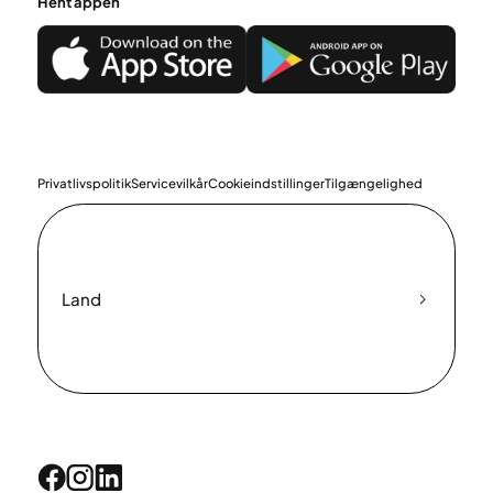
Hent appen
Privatlivspolitik
Servicevilkår
Cookieindstillinger
Tilgængelighed
Land