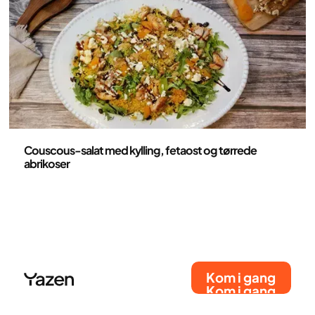
sunde og spændende.
Opskrifter
Couscous-salat med kylling, fetaost og tørrede
abrikoser
Kom i gang
Kom i gang