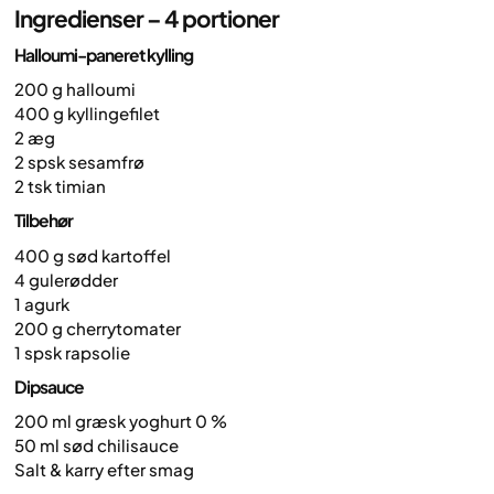
Ingredienser – 4 portioner
Halloumi-paneret kylling
200 g halloumi
400 g kyllingefilet
2 æg
2 spsk sesamfrø
2 tsk timian
Tilbehør
400 g sød kartoffel
4 gulerødder
1 agurk
200 g cherrytomater
1 spsk rapsolie
Dipsauce
200 ml græsk yoghurt 0 %
50 ml sød chilisauce
Salt & karry efter smag