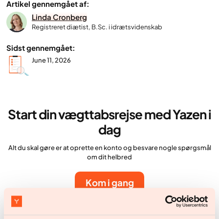
Artikel gennemgået af:
Linda Cronberg
Registreret diætist, B.Sc. i idrætsvidenskab
Sidst gennemgået:
June 11, 2026
Start din vægttabsrejse med Yazen i
dag
Alt du skal gøre er at oprette en konto og besvare nogle spørgsmål
om dit helbred
Kom i gang
Kom i gang