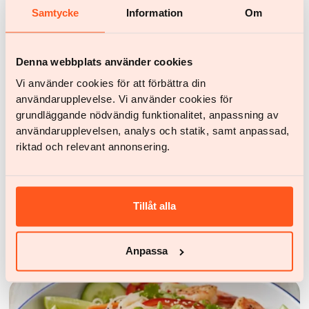
Samtycke
Information
Om
Flere artikler
Denna webbplats använder cookies
Vi använder cookies för att förbättra din
användarupplevelse. Vi använder cookies för
grundläggande nödvändig funktionalitet, anpassning av
användarupplevelsen, analys och statik, samt anpassad,
riktad och relevant annonsering.
Tillåt alla
Opskrifter
Koreansk nudel wok med hakket kylling
Anpassa