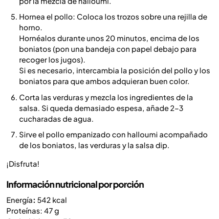
por la mezcla de halloumi.
Hornea el pollo: Coloca los trozos sobre una rejilla de
horno.
Hornéalos durante unos 20 minutos, encima de los
boniatos (pon una bandeja con papel debajo para
recoger los jugos).
Si es necesario, intercambia la posición del pollo y los
boniatos para que ambos adquieran buen color.
Corta las verduras
y mezcla los ingredientes de la
salsa. Si queda demasiado espesa, añade 2–3
cucharadas de agua.
Sirve el pollo empanizado con halloumi acompañado
de los boniatos, las verduras y la salsa dip.
¡Disfruta!
Información nutricional por porción
Energía
:
542 kcal
Proteínas: 47 g