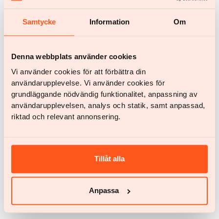
peso con Yazen hoy
Samtycke
Information
Om
Todo lo que necesita hacer es crear una cuenta y responder algunas
preguntas sobre su salud
Denna webbplats använder cookies
Empezar
Empezar
Vi använder cookies för att förbättra din
användarupplevelse. Vi använder cookies för
grundläggande nödvändig funktionalitet, anpassning av
användarupplevelsen, analys och statik, samt anpassad,
Más artículos
riktad och relevant annonsering.
Tillåt alla
Anpassa