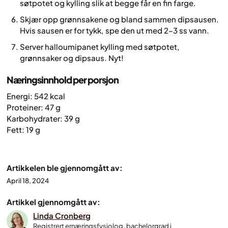
søtpotet og kylling slik at begge får en fin farge.
Skjær opp grønnsakene og bland sammen dipsausen.
Hvis sausen er for tykk, spe den ut med 2–3 ss vann.
Server halloumipanet kylling med søtpotet,
grønnsaker og dipsaus. Nyt!
Næringsinnhold per porsjon
Energi: 542 kcal
Proteiner: 47 g
Karbohydrater: 39 g
Fett: 19 g
Artikkelen ble gjennomgått av:
April 18, 2024
Artikkel gjennomgått av:
Linda Cronberg
Registrert ernæringsfysiolog, bachelorgrad i