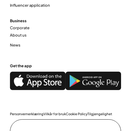
Influencer application
Business
Corporate
About us
News
Get the app
Personvernerklæring
Vilkår for bruk
Cookie Policy
Tilgjengelighet