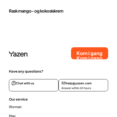
Oppskrifter
Rask mango- og kokosiskrem
Kom i gang
Kom i gang
Have any questions?
Chat with us
help@yazen.com
Answer within 24 hours.
Our service
Woman
Man