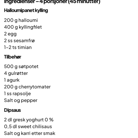
Ingredienser – 4 porsjoner (45 minutter)
Halloumipanet kylling
200 g halloumi
400 g kyllingfilet
2 egg
2 ss sesamfrø
1–2 ts timian
Tilbehør
500 g søtpotet
4 gulrøtter
1 agurk
200 g cherrytomater
1 ss rapsolje
Salt og pepper
Dipsaus
2 dl gresk yoghurt 0 %
0,5 dl sweet chilisaus
Salt og karri etter smak