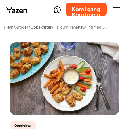
Kom i gang
Kom i gang
Hjem
Artikler
Oppskrifter
Halloumi Panert Kylling Med Søtpoteter, Grønnsaker Og Dipsaus
Oppskrifter