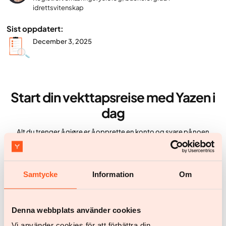
idrettsvitenskap
Sist oppdatert:
December 3, 2025
Start din vekttapsreise med Yazen i
dag
Alt du trenger å gjøre er å opprette en konto og svare på noen
spørsmål om helsen din
Kom i gang
Samtycke
Information
Om
Kom i gang
Denna webbplats använder cookies
Flere artikler
Vi använder cookies för att förbättra din