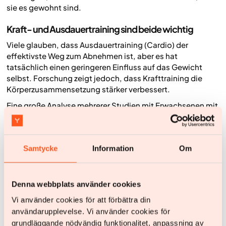
sie es gewohnt sind.
Kraft- und Ausdauertraining sind beide wichtig
Viele glauben, dass Ausdauertraining (Cardio) der
effektivste Weg zum Abnehmen ist, aber es hat
tatsächlich einen geringeren Einfluss auf das Gewicht
selbst. Forschung zeigt jedoch, dass Krafttraining die
Körperzusammensetzung stärker verbessert.
Eine große Analyse mehrerer Studien mit Erwachsenen mit
Übergewicht oder Adipositas zeigt, dass Krafttraining
Körperfett reduzieren und gleichzeitig den Erhalt der
Muskelmasse fördern kann (7).
Samtycke
Information
Om
Krafttraining wirkt sich zudem positiv auf Blutfettwerte,
Insulinspiegel und Entzündungsmarker aus – es verbessert
also nicht nur das Gewicht, sondern die gesamte
Denna webbplats använder cookies
Gesundheit.
Vi använder cookies för att förbättra din
Heißt das, du solltest auf Ausdauertraining verzichten?
användarupplevelse. Vi använder cookies för
Keineswegs. Cardio hat viele wichtige Vorteile,
grundläggande nödvändig funktionalitet, anpassning av