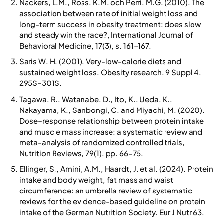
Nackers, L.M., Ross, K.M. och Perri, M.G. (2010). The
association between rate of initial weight loss and
long-term success in obesity treatment: does slow
and steady win the race?, International Journal of
Behavioral Medicine, 17(3), s. 161-167.
Saris W. H. (2001). Very-low-calorie diets and
sustained weight loss. Obesity research, 9 Suppl 4,
295S–301S.
Tagawa, R., Watanabe, D., Ito, K., Ueda, K.,
Nakayama, K., Sanbongi, C. and Miyachi, M. (2020).
Dose–response relationship between protein intake
and muscle mass increase: a systematic review and
meta-analysis of randomized controlled trials,
Nutrition Reviews, 79(1), pp. 66–75.
Ellinger, S., Amini, A.M., Haardt, J. et al. (2024). Protein
intake and body weight, fat mass and waist
circumference: an umbrella review of systematic
reviews for the evidence-based guideline on protein
intake of the German Nutrition Society. Eur J Nutr 63,