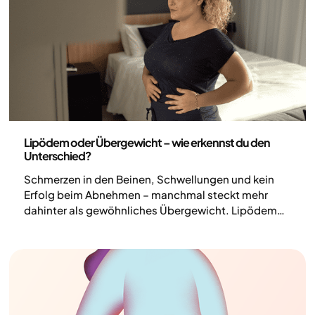
Gesundheit und Lebensstil
Lipödem oder Übergewicht – wie erkennst du den
Unterschied?
Schmerzen in den Beinen, Schwellungen und kein
Erfolg beim Abnehmen – manchmal steckt mehr
dahinter als gewöhnliches Übergewicht. Lipödem
und Adipositas können sich ähneln, sind aber zwei
verschiedene Erkrankungen mit unterschiedlichen
Ursachen. Sie können auch gleichzeitig auftreten,
was die richtige Einschätzung zusätzlich erschwert.
Hier erfährst du, worauf es ankommt.