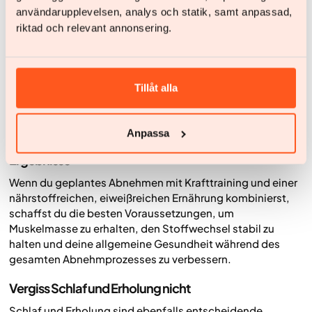
insbesondere für Herz und Blutgefäße. Wer Kraft- und
användarupplevelsen, analys och statik, samt anpassad,
Ausdauertraining kombiniert, erzielt die größten
riktad och relevant annonsering.
gesundheitlichen Vorteile.
Wenn du wenig Zeit hast, ist es sinnvoll, Krafttraining zu
priorisieren und es mit Alltagsbewegung zu ergänzen –
zum Beispiel mit Spazierengehen oder Radfahren. Am
Tillåt alla
Ende ist das Wichtigste, dass du regelmäßig trainierst und
eine Aktivität wählst, die dir Spaß macht.
Anpassa
Kombiniere mit eiweißreicher Ernährung für beste
Ergebnisse
Wenn du geplantes Abnehmen mit Krafttraining und einer
nährstoffreichen, eiweißreichen Ernährung kombinierst,
schaffst du die besten Voraussetzungen, um
Muskelmasse zu erhalten, den Stoffwechsel stabil zu
halten und deine allgemeine Gesundheit während des
gesamten Abnehmprozesses zu verbessern.
Vergiss Schlaf und Erholung nicht
Schlaf und Erholung sind ebenfalls entscheidende