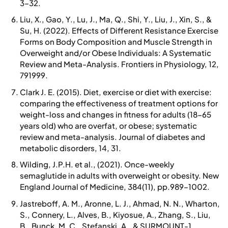
3–32.
Liu, X., Gao, Y., Lu, J., Ma, Q., Shi, Y., Liu, J., Xin, S., &
Su, H. (2022). Effects of Different Resistance Exercise
Forms on Body Composition and Muscle Strength in
Overweight and/or Obese Individuals: A Systematic
Review and Meta-Analysis. Frontiers in Physiology, 12,
791999.
Clark J. E. (2015). Diet, exercise or diet with exercise:
comparing the effectiveness of treatment options for
weight-loss and changes in fitness for adults (18-65
years old) who are overfat, or obese; systematic
review and meta-analysis. Journal of diabetes and
metabolic disorders, 14, 31.
Wilding, J.P.H. et al., (2021). Once-weekly
semaglutide in adults with overweight or obesity. New
England Journal of Medicine, 384(11), pp.989–1002.
Jastreboff, A. M., Aronne, L. J., Ahmad, N. N., Wharton,
S., Connery, L., Alves, B., Kiyosue, A., Zhang, S., Liu,
B., Bunck, M. C., Stefanski, A., & SURMOUNT-1