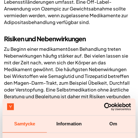
Lebensstiländerungen umfasst. Eine Off-Label-
Anwendung von Ozempic zur Gewichtsabnahme sollte
vermieden werden, wenn zugelassene Medikamente zur
Adipositasbehandlung verfügbar sind.
Risiken und Nebenwirkungen
Zu Beginn einer medikamentösen Behandlung treten
Nebenwirkungen häufig stärker auf. Bei vielen lassen sie
mit der Zeit nach, wenn sich der Körper an das
Medikament gewöhnt. Die häufigsten Nebenwirkungen
bei Wirkstoffen wie Semaglutid und Tirzepatid betreffen
den Magen-Darm-Trakt, zum Beispiel Übelkeit, Durchfall
oder Verstopfung. Eine Selbstmedikation ohne ärztliche
Beratung und Begleitung ist daher mit Risiken verbunden
und sollte immer vermieden werden. Auch die Ernährung
kann beeinflussen, wie stark Nebenwirkungen auftreten.
Diese Medikamente sollten außerdem mit Vorsicht
Samtycke
Information
Om
angewendet werden, zum Beispiel bei Menschen, die
orale Medikamente einnehmen, die eine schnelle