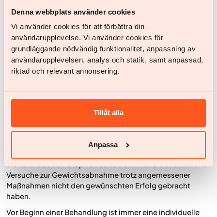
Aufnahme im Magen-Darm-Trakt benötigen. Sicherheit,
Denna webbplats använder cookies
bestehende Erkrankungen und individuelle Risikofaktoren
müssen bei der medikamentösen Behandlung von Typ-2-
Vi använder cookies för att förbättra din
Diabetes oder Adipositas immer gemeinsam mit einer
användarupplevelse. Vi använder cookies för
Ärztin oder einem Arzt sorgfältig abgewogen werden.
grundläggande nödvändig funktionalitet, anpassning av
användarupplevelsen, analys och statik, samt anpassad,
Wann kann eine medizinische
riktad och relevant annonsering.
Gewichtsabnahme sinnvoll sein?
Eine medikamentöse Behandlung zur Gewichtsreduktion
kann bei Menschen mit Adipositas in Betracht gezogen
Tillåt alla
werden oder bei Übergewicht in Kombination mit
gesundheitlichen Risikofaktoren wie Typ-2-Diabetes,
ausgeprägter Insulinresistenz, Bluthochdruck,
Anpassa
Schlafapnoe oder anderen Stoffwechselerkrankungen.
Sie kann auch eine Option sein, wenn frühere strukturierte
Versuche zur Gewichtsabnahme trotz angemessener
Maßnahmen nicht den gewünschten Erfolg gebracht
haben.
Vor Beginn einer Behandlung ist immer eine individuelle