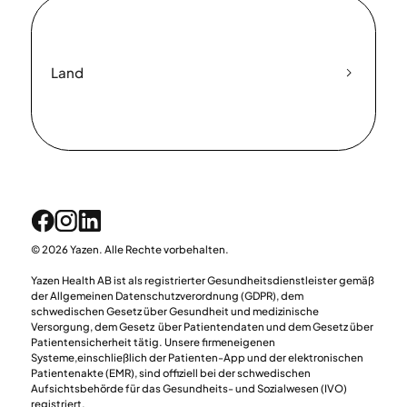
Land
© 2026 Yazen. Alle Rechte vorbehalten.
Yazen Health AB ist als registrierter Gesundheitsdienstleister gemäß
der Allgemeinen Datenschutzverordnung (GDPR), dem
schwedischen Gesetz über Gesundheit und medizinische
Versorgung, dem Gesetz über Patientendaten und dem Gesetz über
Patientensicherheit tätig. Unsere firmeneigenen
Systeme,einschließlich der Patienten-App und der elektronischen
Patientenakte (EMR), sind offiziell bei der schwedischen
Aufsichtsbehörde für das Gesundheits- und Sozialwesen (IVO)
registriert.