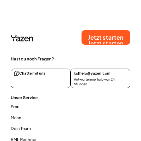
erfährst du alles über die richtige Handhabung,
Dosierung und Lagerung des Tirzepatid-Pens –
damit deine Behandlung sicher und wirksam
verläuft.
Jetzt starten
Jetzt starten
Hast du noch Fragen?
Chatte mit uns
help@yazen.com
Antworte innerhalb von 24
Stunden.
Unser Service
Frau
Mann
Dein Team
BMI-Rechner