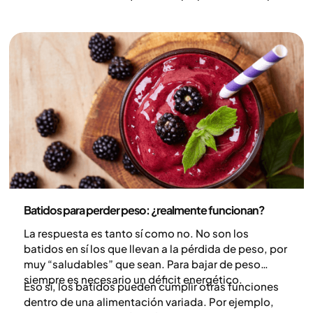
ejemplo, durante el ayuno o cuando se consumen
muy pocos hidratos de carbono. Pero ¿cuándo
puede ser perjudicial la cetosis y cuáles son los
riesgos de seguir una dieta cetogénica? En este
artículo analizamos qué dice realmente la evidencia
científica.
Nutrición
Batidos para perder peso: ¿realmente funcionan?
La respuesta es tanto sí como no. No son los
batidos en sí los que llevan a la pérdida de peso, por
muy “saludables” que sean. Para bajar de peso
siempre es necesario un déficit energético.
Eso sí, los batidos pueden cumplir otras funciones
dentro de una alimentación variada. Por ejemplo,