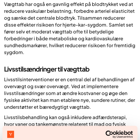
Vægttab har også en gavnlig effekt på blodtrykket ved at
reducere vaskulær belastning, forbedre arteriel elasticitet
og sænke det centrale blodtryk. Tilsammen reducerer
disse effekter risikoen for hjerte-kar-sygdom. Samlet set
fører selv et moderat vægttab ofte til betydelige
forbedringer i både metaboliske og kardiovaskulære
sundhedsmarkører, hvilket reducerer risikoen for fremtidig
sygdom.
Livsstilsændringer til vægttab
Livsstilsinterventioner er en central del af behandlingen af
overvægt og svær overvægt. Ved at implementere
livsstilsændringer som at ændre kostvaner og øge den
fysiske aktivitet kan man etablere nye, sundere rutiner, der
understøtter et bæredygtigt vægttab.
Livsstilsbehandling kan også inkludere adfærdsterapi,
hvor vaner og tankemønstre relateret til mad og fysisk
aktivitet adresseres trin for trin. Patientens motivation og
engagement er afgørende, da langsigtede resultater