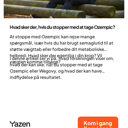
Medicin
Hvad sker der, hvis du stopper med at tage Ozempic?
At stoppe med Ozempic kan rejse mange
spørgsmål, især hvis du har brugt semaglutid til at
støtte vægttab eller forbedre dit metaboliske
helbred. Hvad sker der egentlig i din krop? Vil
I denne artikel ser vi på, hvad forskningen viser om,
vægten komme tilbage?
hvad der kan ske, når du stopper med at tage
Ozempic eller Wegovy, og hvad der kan have
indflydelse på resultatet.
Kom i gang