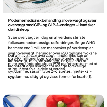
Medicin
Moderne medicinsk behandling af overvægt og svær
overvægt med GIP- og GLP-1-analoger – Hvad sker
der i din krop
Svær overvægt er i dag en af verdens største
folkesundhedsmæssige udfordringer. Ifølge WHO
har mere end 1 milliard mennesker på verdensplan
svær overvægt, herunder over 650 millioner voksne
Det at have svær overvægt handler ikke kun om
og 340 millioner børn og unge. Forekomsten er
kropsvægt, men om sundhed. En høj andel af
mere end tredoblet siden 1975 og fortsætter med at
kropsfedt øger risikoen for mange forskellige
stige i næsten alle dele af verden.
sygdomme, såsom type 2-diabetes, hjerte-kar-
sygdomme, slidgigt og visse former for kræft (1).