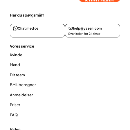
Kom i gang
Har du spørgsmål?
Chat med os
help@yazen.com
Svar inden for 24 timer.
Vores service
Kvinde
Mand
Dit team
BMI-beregner
Anmeldelser
Priser
FAQ
Viden