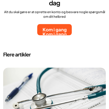
dag
Alt du skal gøre er at oprette en konto og besvare nogle spørgsmål
om dit helbred
Kom i gang
Kom i gang
Flere artikler