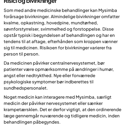
Risici og bivirkninger
Som med andre medicinske behandlinger kan Mysimba
forårsage bivirkninger. Almindelige bivirkninger omfatter
kvalme, opkastning, hovedpine, mundtørhed,
søvnforstyrrelser, svimmelhed og forstoppelse. Disse
opstår typisk i begyndelsen af behandlingen og har en
tendens til at aftage, efterhånden som kroppen vænner
sig til medicinen. Risikoen for bivirkninger varierer fra
person til person.
Da medicinen påvirker centralnervesystemet, bør
patienter være opmærksomme på ændringer i humør,
angst eller nedtrykthed. Nye eller forværrede
psykologiske symptomer bør indberettes til
sundhedspersonalet.
Noget medicin kan interagere med Mysimba, særligt
medicin der påvirker nervesystemet eller sænker
krampetærsklen. Det er derfor vigtigt, at den ordinerende
læge gennemgår nuværende og tidligere medicin, inden
behandlingen påbegyndes.