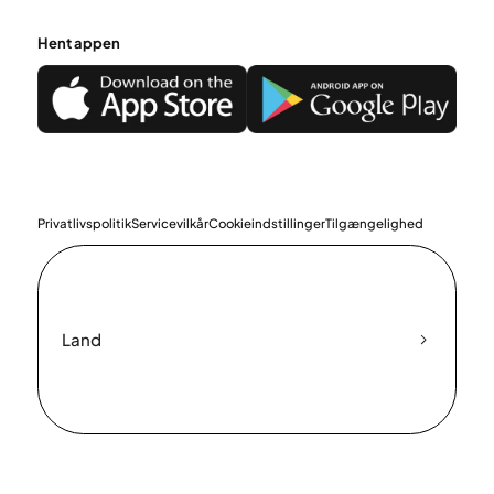
Hent appen
Privatlivspolitik
Servicevilkår
Cookieindstillinger
Tilgængelighed
Land