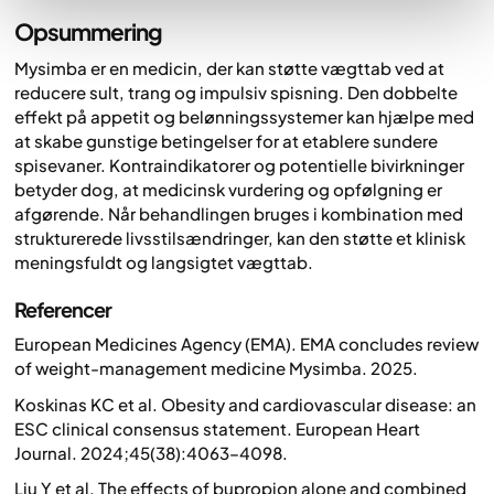
Opsummering
Mysimba er en medicin, der kan støtte vægttab ved at
reducere sult, trang og impulsiv spisning. Den dobbelte
effekt på appetit og belønningssystemer kan hjælpe med
at skabe gunstige betingelser for at etablere sundere
spisevaner. Kontraindikatorer og potentielle bivirkninger
betyder dog, at medicinsk vurdering og opfølgning er
afgørende. Når behandlingen bruges i kombination med
strukturerede livsstilsændringer, kan den støtte et klinisk
meningsfuldt og langsigtet vægttab.
Referencer
European Medicines Agency (EMA).
EMA concludes review
of weight-management medicine Mysimba
. 2025.
Koskinas KC et al.
Obesity and cardiovascular disease: an
ESC clinical consensus statement
. European Heart
Journal. 2024;45(38):4063–4098.
Liu Y et al.
The effects of bupropion alone and combined