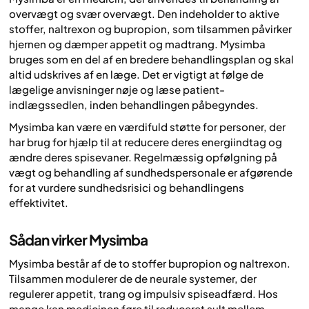
overvægt og svær overvægt. Den indeholder to aktive
stoffer, naltrexon og bupropion, som tilsammen påvirker
hjernen og dæmper appetit og madtrang. Mysimba
bruges som en del af en bredere behandlingsplan og skal
altid udskrives af en læge. Det er vigtigt at følge de
lægelige anvisninger nøje og læse patient-
indlægssedlen, inden behandlingen påbegyndes.
Mysimba kan være en værdifuld støtte for personer, der
har brug for hjælp til at reducere deres energiindtag og
ændre deres spisevaner. Regelmæssig opfølgning på
vægt og behandling af sundhedspersonale er afgørende
for at vurdere sundhedsrisici og behandlingens
effektivitet.
Sådan virker Mysimba
Mysimba består af de to stoffer bupropion og naltrexon.
Tilsammen modulerer de de neurale systemer, der
regulerer appetit, trang og impulsiv spiseadfærd. Hos
mange kan medicinen føre til reduceret sult mellem