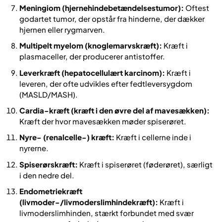
Meningiom (hjernehindebetændelsestumor):
Oftest
godartet tumor, der opstår fra hinderne, der dækker
hjernen eller rygmarven.
Multipelt myelom (knoglemarvskræft):
Kræft i
plasmaceller, der producerer antistoffer.
Leverkræft (hepatocellulært karcinom):
Kræft i
leveren, der ofte udvikles efter fedtleversygdom
(MASLD/MASH).
Cardia-kræft (kræft i den øvre del af mavesækken):
Kræft der hvor mavesækken møder spiserøret.
Nyre- (renalcelle-) kræft:
Kræft i cellerne inde i
nyrerne.
Spiserørskræft:
Kræft i spiserøret (føderøret), særligt
i den nedre del.
Endometriekræft
(livmoder-/livmoderslimhindekræft):
Kræft i
livmoderslimhinden, stærkt forbundet med svær