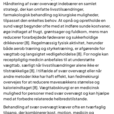
Håndtering af svær overvægt indebærer en samlet
strategi, der kan omfatte livsstilsændringer,
farmakologisk behandling og kirurgiske muligheder,
tilpasset den enkeltes behov. At opnå og opretholde en
sund vægt begynder ofte med at indføre sunde kostvaner,
øge indtaget af frugt, grøntsager og fuldkorn, mens man
reducerer forarbejdede fødevarer og sukkerholdige
drikkevarer [8]. Regelmæssig fysisk aktivitet, herunder
både aerob træning og styrketræning, er afgørende for
vægttab og langsigtet vedligeholdelse [8]. For nogle kan
receptpligtig medicin anbefales til at understøtte
vægttab, særligt når livsstilsændringer alene ikke er
tilstrækkelige [8]. I tilfælde af svær overvægt eller når
andre metoder ikke har haft effekt, kan fedmekirurgi
overvejes for at reducere mavesækkens størrelse og
kalorieindtaget [8]. Vægttabskirurgi er en medicinsk
mulighed for personer med svær overvægt og kan hjælpe
med at forbedre relaterede helbredstilstande.
Behandling af svær overvægt kræver ofte en tværfaglig
tilgang, der kombinerer kost, motion, medicin og