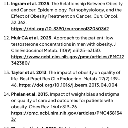
Ingram et al. 2025
. The Relationship Between Obesity
and Cancer: Epidemiology, Pathophysiology, and the
Effect of Obesity Treatment on Cancer
. Curr. Oncol
.
32:362.
https://doi.org/10.3390/curroncol32060362
Muir CA et al. 2025.
Approach to the patient: low
testosterone concentrations in men with obesity. J
Clin Endocrinol Metab. 110(9):e3125-e3130.
https://www.ncbi.nlm.nih.gov/pmc/articles/PMC12
342380/
Taylor et al. 2013
. The impact of obesity on quality of
life. Best Pract Res Clin Endocrinol Metab. 27(2):139-
46.
https://doi.org/10.1016/j.beem.2013.04.004
Phelan et al. 2015
. Impact of weight bias and stigma
on quality of care and outcomes for patients with
obesity.
Obes Rev.
16(4):319-26.
https://pmc.ncbi.nlm.nih.gov/articles/PMC438154
3/