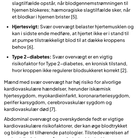
slagtilfælde opstår, når blodgennemstrømningen til
hjernen blokeres; hæmoragiske slagtilfælde sker, når
et blodkar i hjernen brister [5].
Hjertesvigt:
Svær overvægt belaster hjertemusklen og
kan i sidste ende medføre, at hjertet ikke er i stand til
at pumpe tilstrækkeligt blod til at dække kroppens
behov [6].
Type 2-diabetes:
Svær overvægt er en vigtig
risikofaktor for Type 2-diabetes, en kronisk tilstand,
hvor kroppen ikke regulerer blodsukkeret korrekt [2].
Mænd med svær overvægt har høj risiko for alvorlige
kardiovaskulære hændelser, herunder iskæmisk
hjertesygdom, myokardieinfarkt, koronararteriesygdom,
perifer karsygdom, cerebrovaskulær sygdom og
kardiovaskulær død [7].
Abdominal overvægt og overskydende fedt er vigtige
kardiovaskulære risikofaktorer, der kan øge blodtrykket
og bidrage til tilhørende patologier. Tilstedeværelsen af