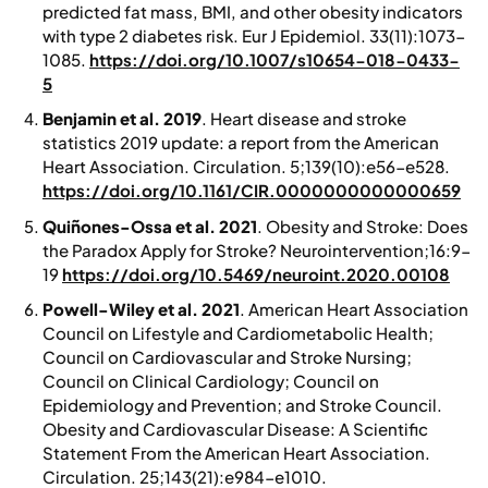
predicted fat mass, BMI, and other obesity indicators
with type 2 diabetes risk.
Eur J Epidemiol
. 33(11):1073-
1085.
https://doi.org/10.1007/s10654-018-0433-
5
Benjamin et al. 2019
. Heart disease and stroke
statistics 2019 update: a report from the American
Heart Association.
Circulation. 5;139(10):e56-e528.
https://doi.org/10.1161/CIR.0000000000000659
Quiñones-Ossa et al. 2021
. Obesity and Stroke: Does
the Paradox Apply for Stroke?
Neurointervention
;16:9-
19
https://doi.org/10.5469/neuroint.2020.00108
Powell-Wiley et al. 2021
. American Heart Association
Council on Lifestyle and Cardiometabolic Health;
Council on Cardiovascular and Stroke Nursing;
Council on Clinical Cardiology; Council on
Epidemiology and Prevention; and Stroke Council.
Obesity and Cardiovascular Disease: A Scientific
Statement From the American Heart Association.
Circulation
. 25;143(21):e984-e1010.