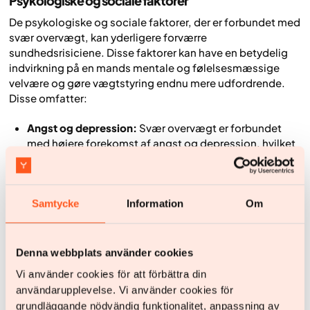
Psykologiske og sociale faktorer
De psykologiske og sociale faktorer, der er forbundet med
svær overvægt, kan yderligere forværre
sundhedsrisiciene. Disse faktorer kan have en betydelig
indvirkning på en mands mentale og følelsesmæssige
velvære og gøre vægtstyring endnu mere udfordrende.
Disse omfatter:
Angst og depression:
Svær overvægt er forbundet
med højere forekomst af angst og depression, hvilket
udgør en betydelig belastning for den mentale
sundhed [13].
Social stigmatisering:
Overvægtige mænd og mænd
Samtycke
Information
Om
med svær overvægt kan opleve social stigmatisering
og diskrimination, hvilket kan føre til følelser af
isolation og tøven med at søge hjælp. Det kan påvirke
Denna webbplats använder cookies
selvværdet og de sociale relationer negativt [14].
Vi använder cookies för att förbättra din
Usunde mestringsstrategier:
Som reaktion på
användarupplevelse. Vi använder cookies för
psykologisk belastning kan nogle mænd ty til usunde
grundläggande nödvändig funktionalitet, anpassning av
mestringsstrategier, såsom overdrevent