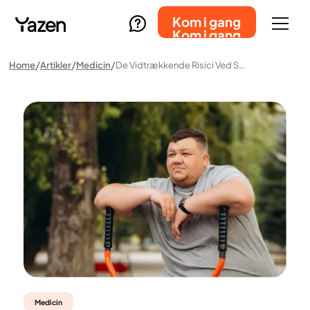
Kom i gang
Kom i gang
Home
Artikler
Medicin
De Vidtrækkende Risici Ved Svær Overvægt Hos Mænd: Et Samlet Overblik
Medicin