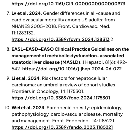
https://doi.org/10.1161/CIR.0000000000000973
Lv et al. 2024
. Gender differences in all-cause and
cardiovascular mortality among US adults: from
NHANES 2005–2018
.
Front. Cardiovasc. Med.
11:1283132.
https://doi.org/10.3389/fcvm.2024.128313
2
EASL–EASD–EASO Clinical Practice Guidelines on the
management of metabolic dysfunction-associated
steatotic liver disease (MASLD)
.
J Hepatol
. 81(6):492–
542.
https://doi.org/10.1016/j.jhep.2024.06.022
Li et al. 2024
. Risk factors for hepatocellular
carcinoma: an umbrella review of cohort studies.
Frontiers in Oncology
, 14:1175301.
https://doi.org/10.3389/fonc.2024.1175301
Wei et al. 2023
. Sarcopenic obesity: epidemiology,
pathophysiology, cardiovascular disease, mortality,
and management.
Front. Endocrinol
. 14:1185221.
https://doi.org/10.3389/fendo.2023.1185221