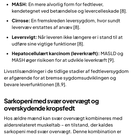
MASH:
En mere alvorlig form for fedtlever,
kendetegnet ved betændelse og levercelleskade [8].
Cirrose:
En fremskreden leversygdom, hvor sundt
levervæv erstattes af arvæv [8].
Leversvigt:
Når leveren ikke længere er i stand til at
udføre sine vigtige funktioner [8].
Hepatocellulært karcinom (leverkræft):
MASLD og
MASH øger risikoen for at udvikle leverkræft [9].
Livsstilsændringer i de tidlige stadier af fedtleversygdom
er afgørende for at bremse sygdomsudviklingen og
bevare leverfunktionen [8,9].
Sarkopeni med svær overvægt og
overskydende kropsfedt
Hos ældre mænd kan svær overvægt kombineres med
aldersrelateret muskeltab – en tilstand, der kaldes
sarkopeni med svær overvægt. Denne kombination er