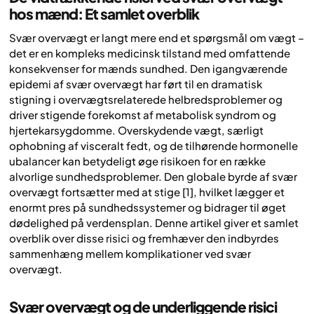
hos mænd: Et samlet overblik
Svær overvægt er langt mere end et spørgsmål om vægt –
det er en kompleks medicinsk tilstand med omfattende
konsekvenser for mænds sundhed. Den igangværende
epidemi af svær overvægt har ført til en dramatisk
stigning i overvægtsrelaterede helbredsproblemer og
driver stigende forekomst af metabolisk syndrom og
hjertekarsygdomme. Overskydende vægt, særligt
ophobning af visceralt fedt, og de tilhørende hormonelle
ubalancer kan betydeligt øge risikoen for en række
alvorlige sundhedsproblemer. Den globale byrde af svær
overvægt fortsætter med at stige [1], hvilket lægger et
enormt pres på sundhedssystemer og bidrager til øget
dødelighed på verdensplan. Denne artikel giver et samlet
overblik over disse risici og fremhæver den indbyrdes
sammenhæng mellem komplikationer ved svær
overvægt.
Svær overvægt og de underliggende risici