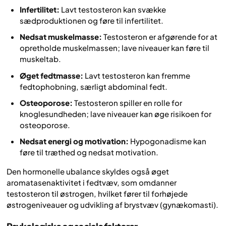
Infertilitet:
Lavt testosteron kan svække
sædproduktionen og føre til infertilitet.
Nedsat muskelmasse:
Testosteron er afgørende for at
opretholde muskelmassen; lave niveauer kan føre til
muskeltab.
Øget fedtmasse:
Lavt testosteron kan fremme
fedtophobning, særligt abdominal fedt.
Osteoporose:
Testosteron spiller en rolle for
knoglesundheden; lave niveauer kan øge risikoen for
osteoporose.
Nedsat energi og motivation:
Hypogonadisme kan
føre til træthed og nedsat motivation.
Den hormonelle ubalance skyldes også øget
aromatasenaktivitet i fedtvæv, som omdanner
testosteron til østrogen, hvilket fører til forhøjede
østrogeniveauer og udvikling af brystvæv (gynækomasti).