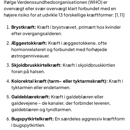
Ifølge Verdenssundhedsorganisationen (WHO) er
overvægt eller svær overvægt klart forbundet med en
højere risiko for at udvikle 13 forskellige kræftformer: [1,11]
Brystkræft:
Kræft i brystvævet, primært hos kvinder
efter overgangsalderen.
Æggestokkræft:
Kræft i æggestokkene, ofte
hormonrelateret og forbundet med forhøjede
østrogenniveauer.
Skjoldbruskkirtelkræft:
Kræft i skjoldbruskkirtlen
foran på halsen.
Kolorektal kræft (tarm- eller tyktarmskræft):
Kræft i
tyktarmen eller endetarmen.
Galdeblærekræft:
Kræft i galdeblæren eller
galdevejene – de kanaler, der forbinder leveren,
galdeblæren og tyndtarmen.
Bugspytkirtelkræft:
En særdeles aggressiv kræftform
i bugspytkirtlen.