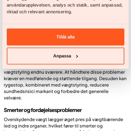
användarupplevelsen, analys och statik, samt anpassad,
alkoholforbrug eller spiseforstyrrelser. Disse
riktad och relevant annonsering.
adfærdsmønstre kan yderligere forværre både den
fysiske og mentale sundhed.
Nedsat mobilitet:
Svær overvægt kan begrænse
deltagelsen i fysiske aktiviteter, hvilket yderligere
Tillåt alla
påvirker både mental og fysisk sundhed og reducerer
den generelle livskvalitet.
Anpassa
Disse faktorer kan påvirke den mentale og fysiske
sundhed negativt og skabe en ond cirkel, der gør
vægtstyring endnu sværere. At håndtere disse problemer
kræver en medfølende og støttende tilgang. Desuden kan
rygestop, kombineret med vægtstyring, reducere
sundhedsrisici markant og forbedre det generelle
velvære.
Smerter og fordøjelsesproblemer
Overskydende vægt lægger øget pres på vægtbærende
led og indre organer, hvilket fører til smerter og