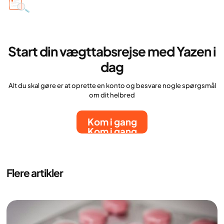
Start din vægttabsrejse med Yazen i
dag
Alt du skal gøre er at oprette en konto og besvare nogle spørgsmål
om dit helbred
Kom i gang
Kom i gang
Flere artikler