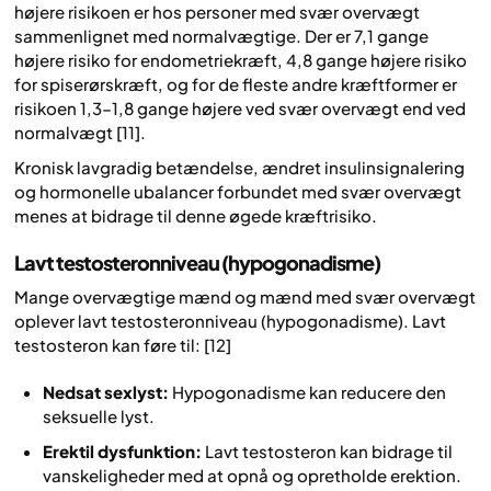
højere risikoen er hos personer med svær overvægt
sammenlignet med normalvægtige. Der er 7,1 gange
højere risiko for endometriekræft, 4,8 gange højere risiko
for spiserørskræft, og for de fleste andre kræftformer er
risikoen 1,3–1,8 gange højere ved svær overvægt end ved
normalvægt [11].
Kronisk lavgradig betændelse, ændret insulinsignalering
og hormonelle ubalancer forbundet med svær overvægt
menes at bidrage til denne øgede kræftrisiko.
Lavt testosteronniveau (hypogonadisme)
Mange overvægtige mænd og mænd med svær overvægt
oplever lavt testosteronniveau (hypogonadisme). Lavt
testosteron kan føre til: [12]
Nedsat sexlyst:
Hypogonadisme kan reducere den
seksuelle lyst.
Erektil dysfunktion:
Lavt testosteron kan bidrage til
vanskeligheder med at opnå og opretholde erektion.