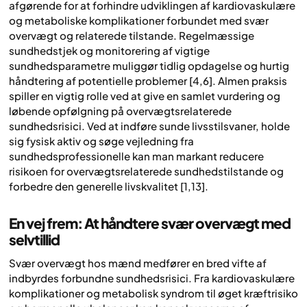
afgørende for at forhindre udviklingen af kardiovaskulære
og metaboliske komplikationer forbundet med svær
overvægt og relaterede tilstande. Regelmæssige
sundhedstjek og monitorering af vigtige
sundhedsparametre muliggør tidlig opdagelse og hurtig
håndtering af potentielle problemer [4,6]. Almen praksis
spiller en vigtig rolle ved at give en samlet vurdering og
løbende opfølgning på overvægtsrelaterede
sundhedsrisici. Ved at indføre sunde livsstilsvaner, holde
sig fysisk aktiv og søge vejledning fra
sundhedsprofessionelle kan man markant reducere
risikoen for overvægtsrelaterede sundhedstilstande og
forbedre den generelle livskvalitet [1,13].
En vej frem: At håndtere svær overvægt med
selvtillid
Svær overvægt hos mænd medfører en bred vifte af
indbyrdes forbundne sundhedsrisici. Fra kardiovaskulære
komplikationer og metabolisk syndrom til øget kræftrisiko