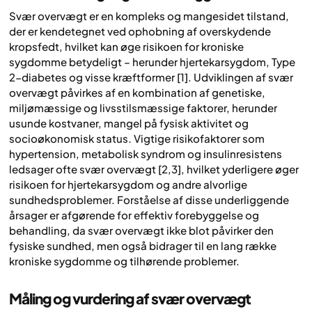
Svær overvægt er en kompleks og mangesidet tilstand,
der er kendetegnet ved ophobning af overskydende
kropsfedt, hvilket kan øge risikoen for kroniske
sygdomme betydeligt – herunder hjertekarsygdom, Type
2-diabetes og visse kræftformer [1]. Udviklingen af svær
overvægt påvirkes af en kombination af genetiske,
miljømæssige og livsstilsmæssige faktorer, herunder
usunde kostvaner, mangel på fysisk aktivitet og
socioøkonomisk status. Vigtige risikofaktorer som
hypertension, metabolisk syndrom og insulinresistens
ledsager ofte svær overvægt [2,3], hvilket yderligere øger
risikoen for hjertekarsygdom og andre alvorlige
sundhedsproblemer. Forståelse af disse underliggende
årsager er afgørende for effektiv forebyggelse og
behandling, da svær overvægt ikke blot påvirker den
fysiske sundhed, men også bidrager til en lang række
kroniske sygdomme og tilhørende problemer.
Måling og vurdering af svær overvægt