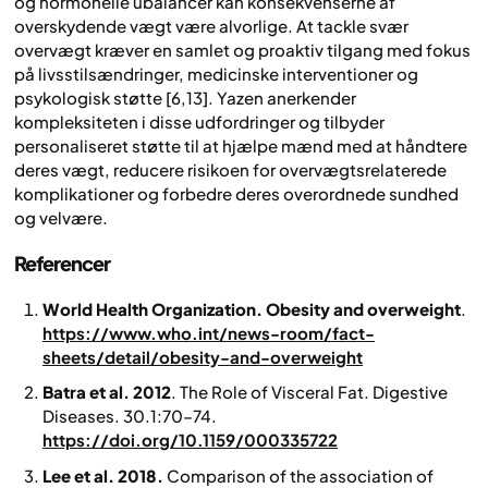
og hormonelle ubalancer kan konsekvenserne af
overskydende vægt være alvorlige. At tackle svær
overvægt kræver en samlet og proaktiv tilgang med fokus
på livsstilsændringer, medicinske interventioner og
psykologisk støtte [6,13]. Yazen anerkender
kompleksiteten i disse udfordringer og tilbyder
personaliseret støtte til at hjælpe mænd med at håndtere
deres vægt, reducere risikoen for overvægtsrelaterede
komplikationer og forbedre deres overordnede sundhed
og velvære.
Referencer
World Health Organization. Obesity and overweight
.
https://www.who.int/news-room/fact-
sheets/detail/obesity-and-overweight
Batra et al. 2012
. The Role of Visceral Fat.
Digestive
Diseases.
30.1:70–74.
https://doi.org/10.1159/000335722
Lee et al. 2018.
Comparison of the association of