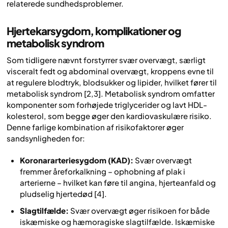
relaterede sundhedsproblemer.
Hjertekarsygdom, komplikationer og
metabolisk syndrom
Som tidligere nævnt forstyrrer svær overvægt, særligt
visceralt fedt og abdominal overvægt, kroppens evne til
at regulere blodtryk, blodsukker og lipider, hvilket fører til
metabolisk syndrom [2,3]. Metabolisk syndrom omfatter
komponenter som forhøjede triglycerider og lavt HDL-
kolesterol, som begge øger den kardiovaskulære risiko.
Denne farlige kombination af risikofaktorer øger
sandsynligheden for:
Koronararteriesygdom (KAD):
Svær overvægt
fremmer åreforkalkning – ophobning af plak i
arterierne – hvilket kan føre til angina, hjerteanfald og
pludselig hjertedød [4].
Slagtilfælde:
Svær overvægt øger risikoen for både
iskæmiske og hæmoragiske slagtilfælde. Iskæmiske