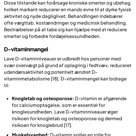
Disse tilstande kan forårsage kroniske smerter og ubehag,
hvilket markant reducerer en mands evne til at dyrke fysisk
aktivitet og nyde dagliglivet. Behandlingen indebærer
ofte vægttab, kostændringer og medicinsk behandling.
Bestræbelser på at tabe sig kan hjælpe med at reducere
smerter og forbedre fordøjelsessundheden.
D-vitaminmangel
Lave D-vitaminniveauer er udbredt hos personer med
svær overvægt på grund af oplagring i fedtvæv, reduceret
udendørsaktivitet og potentielt ændret D-
vitaminmetabolisme [18]. D-vitaminmangel kan bidrage
til:
Knogletab og osteoporose:
D-vitamin er afgørende
for calciumoptagelse, som er essentiel for
knoglesundheden. Lave D-vitaminniveauer øger
risikoen for knogletab og osteoporose og dermed
risikoen for knoglebrud [17].
Muskelsvaghed:
D-vitamin spiller en rolle for