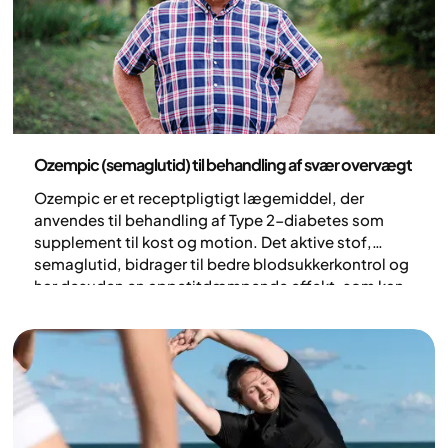
optagelsen og effekten af oral prævention.
Medicin
Ozempic (semaglutid) til behandling af svær overvægt
Ozempic er et receptpligtigt lægemiddel, der
anvendes til behandling af Type 2-diabetes som
supplement til kost og motion. Det aktive stof,
semaglutid, bidrager til bedre blodsukkerkontrol og
har desuden en appetitdæmpende effekt, som kan
føre til vægttab.