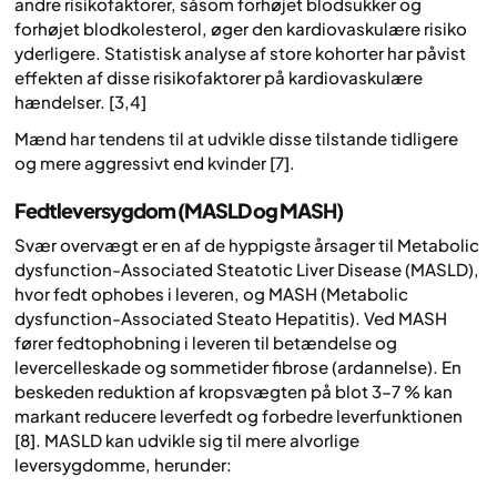
andre risikofaktorer, såsom forhøjet blodsukker og
forhøjet blodkolesterol, øger den kardiovaskulære risiko
yderligere. Statistisk analyse af store kohorter har påvist
effekten af disse risikofaktorer på kardiovaskulære
hændelser. [3,4]
Mænd har tendens til at udvikle disse tilstande tidligere
og mere aggressivt end kvinder [7].
Fedtleversygdom (MASLD og MASH)
Svær overvægt er en af de hyppigste årsager til Metabolic
dysfunction-Associated Steatotic Liver Disease (MASLD),
hvor fedt ophobes i leveren, og MASH (Metabolic
dysfunction-Associated Steato Hepatitis). Ved MASH
fører fedtophobning i leveren til betændelse og
levercelleskade og sommetider fibrose (ardannelse). En
beskeden reduktion af kropsvægten på blot 3–7 % kan
markant reducere leverfedt og forbedre leverfunktionen
[8]. MASLD kan udvikle sig til mere alvorlige
leversygdomme, herunder: