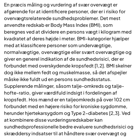
En præcis måling og vurdering af svær overvægt er
afgørende for at identificere personer, der er i risiko for
overvægtsrelaterede sundhedsproblemer. Det mest
anvendte redskab er Body Mass Index (BMI), som
beregnes ved at dividere en persons vægt i kilogram med
kvadratet af deres højde i meter. BMI-kategorier hjælper
med at klassificere personer som undervægtige,
normalvægtige, overvægtige eller svært overvægtige og
giver en generel indikation af de sundhedsrisici, der er
forbundet med overskydende kropsfedt [1,2]. BMI skelner
dog ikke mellem fedt og muskelmasse, så det afspejler
måske ikke fuldt ud en persons sundhedsstatus.
Supplerende målinger, såsom talje-omkreds og talje-
hofte-ratio, giver værdifuld indsigt i fordelingen af
kropsfedt. Hos mænd er en taljeomkreds på over 102 cm
forbundet med en højere risiko for kroniske sygdomme,
herunder hjertekarsygdom og Type 2-diabetes [2,3]. Ved
at kombinere disse vurderingsredskaber kan
sundhedsprofessionelle bedre evaluere sundhedsrisici og
skræddersy indsatser til at håndtere svær overvægt og