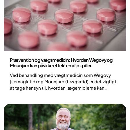
Medicin
Prævention og vægtmedicin: Hvordan Wegovy og
Mounjaro kan påvirke effekten af p-piller
Ved behandling med vægtmedicin som Wegovy
(semaglutid) og Mounjaro (tirzepatid) er det vigtigt
at tage hensyn til, hvordan lægemidlerne kan
påvirke fertilitet og effekten af prævention.
Lægemidler såsom semaglutid (Ozempic, Wegovy,
Rybelsus) og tirzepatid (Mounjaro) kan bidrage til
forbedret fertilitet hos kvinder med svær overvægt,
delvist som følge af vægttab og forbedret hormonel
og metabolisk funktion. Samtidig kan de påvirke