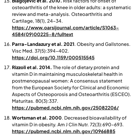
Blagojević et al. 2010.
Risk factors for onset of
osteoarthritis of the knee in older adults: a systematic
review and meta-analysis.
Osteoarthritis and
Cartilage, 18
(1), 24–34.
https://www.oarsijournal.com/article/S1063-
4584(09)00225-8/fulltext
Parra-Landazury et al. 2021
. Obesity and Gallstones.
Visc Med
. 37(5):394-402.
https://doi.org/10.1159/000515545
Rizzoli et al. 2014.
The role of dietary protein and
vitamin D in maintaining musculoskeletal health in
postmenopausal women: A consensus statement
from the European Society for Clinical and Economic
Aspects of Osteoporosis and Osteoarthritis (ESCEO).
Maturitas. 80(3):337
.
https://pubmed.ncbi.nlm.nih.gov/25082206/
Wortsman et al. 2000
. Decreased bioavailability of
vitamin D in obesity.
Am J Clin Nutr.
72(3):690–693.
https://pubmed.ncbi.nlm.nih.gov/10966885