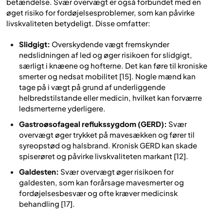
betændelse. Svær overvægt er også forbundet med en
øget risiko for fordøjelsesproblemer, som kan påvirke
livskvaliteten betydeligt. Disse omfatter:
Slidgigt:
Overskydende vægt fremskynder
nedslidningen af led og øger risikoen for slidgigt,
særligt i knæene og hofterne. Det kan føre til kroniske
smerter og nedsat mobilitet [15]. Nogle mænd kan
tage på i vægt på grund af underliggende
helbredstilstande eller medicin, hvilket kan forværre
ledsmerterne yderligere.
Gastroøsofageal reflukssygdom (GERD):
Svær
overvægt øger trykket på mavesækken og fører til
syreopstød og halsbrand. Kronisk GERD kan skade
spiserøret og påvirke livskvaliteten markant [12].
Galdesten:
Svær overvægt øger risikoen for
galdesten, som kan forårsage mavesmerter og
fordøjelsesbesvær og ofte kræver medicinsk
behandling [17].