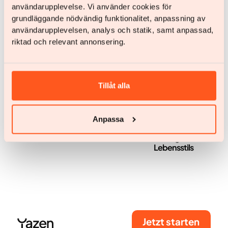
Vorteile du erzielen kannst, welche
användarupplevelse. Vi använder cookies för
Behandlungsmöglichkeiten es gibt und wie du deinen
grundläggande nödvändig funktionalitet, anpassning av
Appetit regulieren kannst.
användarupplevelsen, analys och statik, samt anpassad,
riktad och relevant annonsering.
Tillåt alla
Deine Alternative zur
Hilfe beim Abnehmen –
Anpassa
Magenverkleinerung –
Medikamente und
Abnehmen ohne OP
Änderungen des
Lebensstils
Jetzt starten