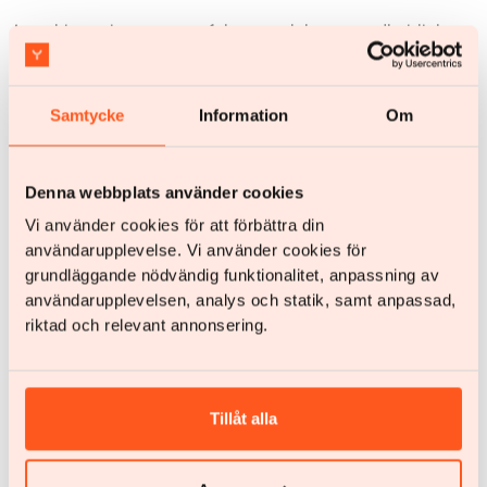
Lese hier weiter, um zu erfahren, welche gesundheitlichen
Vorteile du erzielen kannst, welche
Behandlungsmöglichkeiten es gibt und wie du deinen
Appetit regulieren kannst.
Samtycke
Information
Om
Denna webbplats använder cookies
Vi använder cookies för att förbättra din
användarupplevelse. Vi använder cookies för
grundläggande nödvändig funktionalitet, anpassning av
användarupplevelsen, analys och statik, samt anpassad,
Ihre Alternative zur
Hilfe beim Abnehmen -
Magenhülle; nicht-
Medizin und
riktad och relevant annonsering.
chirurgischer
Veränderungen des
Gewichtsverlust
Lebensstils
Tillåt alla