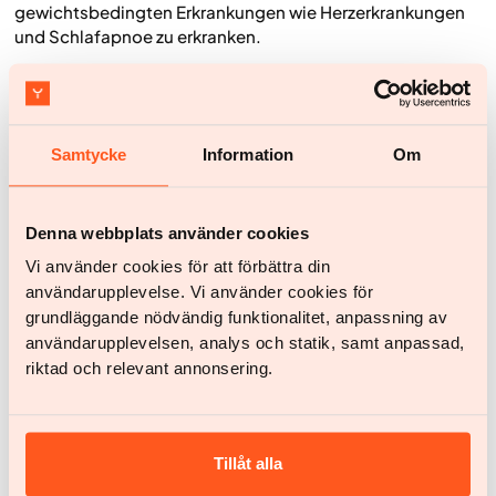
gewichtsbedingten Erkrankungen wie Herzerkrankungen
und Schlafapnoe zu erkranken.
Verbesserte Lebensqualität
Viele Patienten erleben nach einer Gewichtsabnahme eine
erhöhte Lebensqualität.
Samtycke
Information
Om
Man muss sich jedoch darüber im Klaren sein, dass eine
Magenverkleinerung keine einfache Lösung ist. Sie
erfordert Lebensstiländerungen – darunter eine gesunde
Denna webbplats använder cookies
Ernährung und regelmäßige Bewegung –, um langfristigen
Vi använder cookies för att förbättra din
Erfolg zu erzielen und zu halten. Darüber hinaus birgt die
Operation Risiken wie Infektionen, Blutgerinnsel und
användarupplevelse. Vi använder cookies för
Komplikationen, die möglicherweise zusätzliche Eingriffe
grundläggande nödvändig funktionalitet, anpassning av
erfordern.
användarupplevelsen, analys och statik, samt anpassad,
riktad och relevant annonsering.
Die Entscheidung, sich einer Magenverkleinerung zu
unterziehen, sollte in Absprache mit einem Arzt und nach
einer sorgfältigen Abwägung der Vorteile und Risiken
getroffen werden. Es ist auch wichtig, über ein starkes
Tillåt alla
Unterstützungssystem zu verfügen und nach der