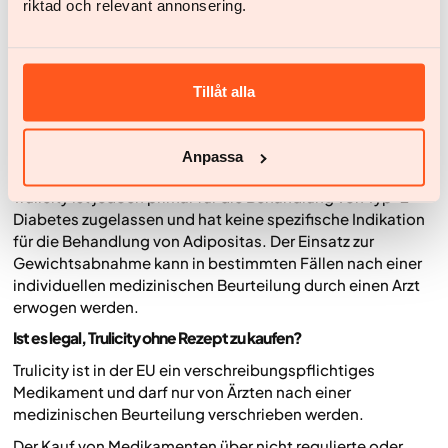
riktad och relevant annonsering.
beeinflusst sowohl die Blutzuckerregulation als auch den
Appetit.
Die Behandlung kann zu einem stärkeren Sättigungsgefühl
Tillåt alla
und einer geringeren Kalorienzufuhr beitragen, unter
anderem, indem die Magenentleerung verlangsamt und
die Appetitregulation beeinflusst wird. Bei manchen
Anpassa
Patienten führt dies zu einer gewissen Gewichtsabnahme.
Trulicity ist jedoch primär für die Behandlung von Typ-2-
Diabetes zugelassen und hat keine spezifische Indikation
für die Behandlung von Adipositas. Der Einsatz zur
Gewichtsabnahme kann in bestimmten Fällen nach einer
individuellen medizinischen Beurteilung durch einen Arzt
erwogen werden.
Ist es legal, Trulicity ohne Rezept zu kaufen?
Trulicity ist in der EU ein verschreibungspflichtiges
Medikament und darf nur von Ärzten nach einer
medizinischen Beurteilung verschrieben werden.
Der Kauf von Medikamenten über nicht regulierte oder