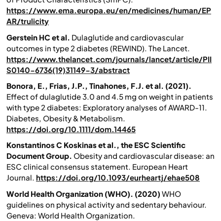
https://www.ema.europa.eu/en/medicines/human/EP
AR/trulicity
Gerstein HC et al.
Dulaglutide and cardiovascular
outcomes in type 2 diabetes (REWIND).
The Lancet.
https://www.thelancet.com/journals/lancet/article/PII
S0140-6736(19)31149-3/abstract
Bonora, E., Frias, J.P., Tinahones, F.J. et al. (2021).
Effect of dulaglutide 3.0 and 4.5 mg on weight in patients
with type 2 diabetes: Exploratory analyses of AWARD-11.
Diabetes, Obesity & Metabolism.
https://doi.org/10.1111/dom.14465
Konstantinos C Koskinas et al., the ESC Scientific
Document Group.
Obesity and cardiovascular disease: an
ESC clinical consensus statement.
European Heart
Journal.
https://doi.org/10.1093/eurheartj/ehae508
World Health Organization (WHO). (2020)
WHO
guidelines on physical activity and sedentary behaviour.
Geneva: World Health Organization.