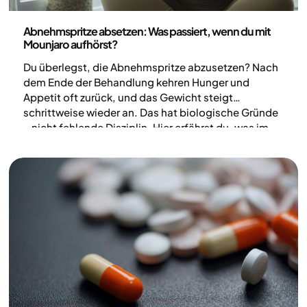
Medizin
Abnehmspritze absetzen: Was passiert, wenn du mit
Mounjaro aufhörst?
Du überlegst, die Abnehmspritze abzusetzen? Nach
dem Ende der Behandlung kehren Hunger und
Appetit oft zurück, und das Gewicht steigt
schrittweise wieder an. Das hat biologische Gründe
– nicht fehlende Disziplin. Hier erfährst du, was im
Körper passiert, welche Langzeitfolgen Mounjaro-
Studien zeigen und wie du deine Ergebnisse mit
ärztlicher Begleitung stabil hältst.