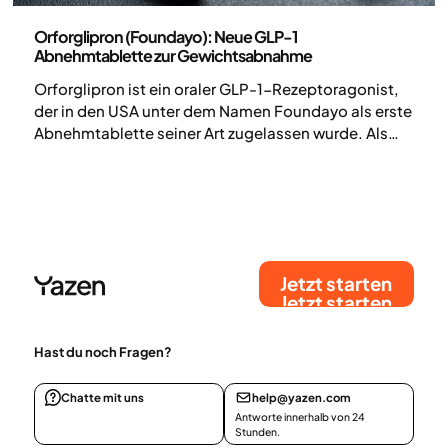
Medizin
Orforglipron (Foundayo): Neue GLP-1
Abnehmtablette zur Gewichtsabnahme
Orforglipron ist ein oraler GLP-1-Rezeptoragonist,
der in den USA unter dem Namen Foundayo als erste
Abnehmtablette seiner Art zugelassen wurde. Als
sogenanntes kleines Molekül kann es – anders als
herkömmliche Abnehmspritzen – als Abnehmpille
eingenommen werden. In klinischen Studien hat die
Behandlung sowohl bei der Gewichtsabnahme als
auch bei der Blutzuckerkontrolle überzeugende
Ergebnisse gezeigt.
Jetzt starten
Jetzt starten
Hast du noch Fragen?
Chatte mit uns
help@yazen.com
Antworte innerhalb von 24
Stunden.