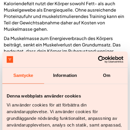
Kaloriendefizit nutzt der Körper sowohl Fett- als auch
Muskelgewebe als Energiequelle. Ohne ausreichende
Proteinzufuhr und muskelstimulierendes Training kann ein
Teil der Gewichtsabnahme daher auf Kosten von
Muskelmasse gehen.
Da Muskelmasse zum Energieverbrauch des Körpers
beiträgt, senkt ein Muskelverlust den Grundumsatz. Das
bedeutet, dass dein Körper im Ruhezustand weniger
Kalorien verbrennt, was es langfristig schwieriger macht,
das neue Gewicht stabil zu halten.
Krafttraining
sendet
dem Körper das Signal, die Muskulatur zu erhalten,
Samtycke
Information
Om
während Protein die Bausteine liefert, die für den Erhalt
und die Reparatur von Muskelgewebe benötigt werden.
Denna webbplats använder cookies
Häufige Fragen zu Trulicity
Vi använder cookies för att förbättra din
Wie wirkt Trulicity bei der Gewichtsabnahme?
användarupplevelse. Vi använder cookies för
Trulicity enthält Dulaglutid, das zur Gruppe der GLP-1-
grundläggande nödvändig funktionalitet, anpassning av
Rezeptoragonisten gehört. Das Medikament ahmt die
användarupplevelsen, analys och statik, samt anpassad,
Wirkung des körpereigenen Hormons GLP-1 nach und