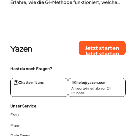
Erfahre, wie die GI-Methode funktioniert, welche
Lebensmittel mit niedrigem glykämischen Index
deinen Blutzucker stabil halten und wie du sie
sinnvoll in deinen Alltag einbaust, um langfristig
gesündere Essgewohnheiten zu entwickeln.
Jetzt starten
Jetzt starten
Hast du noch Fragen?
Chatte mit uns
help@yazen.com
Antworte innerhalb von 24
Stunden.
Unser Service
Frau
Mann
Dein Team