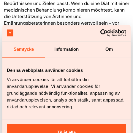
Bedürfnissen und Zielen passt. Wenn du eine Diät mit einer
medizinischen Behandlung kombinieren möchtest, kann
die Unterstützung von Ärzt
innen und
Ernährungsberater
innen besonders wertvoll sein – vor
allem, wenn du mit Übergewicht oder Adipositas lebst.
Bei Yazen hast du Zugang zu einem Expertenteam, das
dich auf deinem gesamten Weg begleitet. Mit der
Samtycke
Information
Om
richtigen Ernährung und der passenden Begleitung – und
bei Bedarf medizinischer Behandlung – erhöhst du deine
Chancen, deine Ziele zu erreichen und dein Gewicht
Denna webbplats använder cookies
langfristig zu halten.
Vi använder cookies för att förbättra din
Denk daran: Abnehmen ist ein Prozess. Mit kleinen
användarupplevelse. Vi använder cookies för
Schritten und bewussten Entscheidungen kannst du
grundläggande nödvändig funktionalitet, anpassning av
Gewohnheiten entwickeln, die bleiben – und dich jetzt und
användarupplevelsen, analys och statik, samt anpassad,
in Zukunft besser fühlen.
riktad och relevant annonsering.
Haftungsausschluss: Dieser Artikel wurde mit Hilfe von KI
übersetzt. Die englische Originalversion dient als Vorlage.
Im Zweifelsfall hat der englische Wortlaut Vorrang.
Tillåt alla