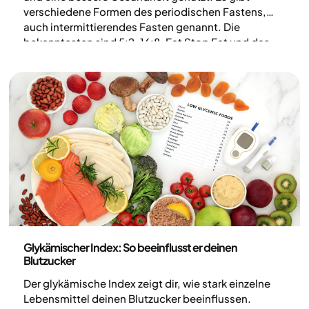
verschiedene Formen des periodischen Fastens,
auch intermittierendes Fasten genannt. Die
bekanntesten sind 5:2, 16:8, Eat Stop Eat und das
alternierende Fasten. Für manche kann Fasten dabei
helfen, eine klarere Mahlzeitenstruktur zu bekommen
und weniger Energie aufzunehmen. Die Methode ist
jedoch nicht für alle geeignet und kann für einige
auch Risiken und Einschränkungen mit sich bringen.
Das zu wissen ist wichtig.
Ernährung
Glykämischer Index: So beeinflusst er deinen
Blutzucker
Der glykämische Index zeigt dir, wie stark einzelne
Lebensmittel deinen Blutzucker beeinflussen.