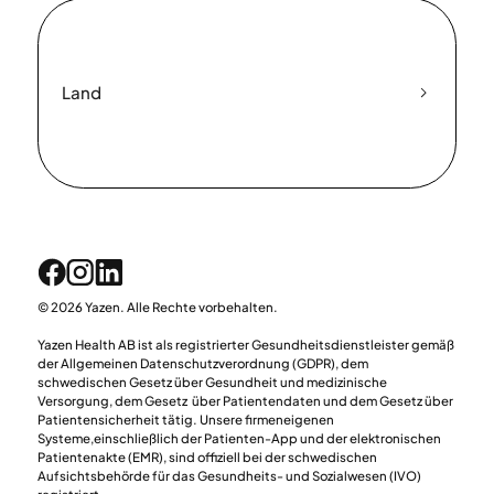
Land
© 2026 Yazen. Alle Rechte vorbehalten.
Yazen Health AB ist als registrierter Gesundheitsdienstleister gemäß
der Allgemeinen Datenschutzverordnung (GDPR), dem
schwedischen Gesetz über Gesundheit und medizinische
Versorgung, dem Gesetz über Patientendaten und dem Gesetz über
Patientensicherheit tätig. Unsere firmeneigenen
Systeme,einschließlich der Patienten-App und der elektronischen
Patientenakte (EMR), sind offiziell bei der schwedischen
Aufsichtsbehörde für das Gesundheits- und Sozialwesen (IVO)