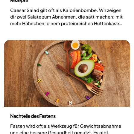
Rezepte
Caesar Salad gilt oft als Kalorienbombe. Wir zeigen
dir zwei Salate zum Abnehmen, die satt machen: mit
mehr Hähnchen, einem proteinreichen Hüttenkäse-
Dressing und einer kreativen Pizza-Variante. So wird
dein Lieblingssalat zur ausgewogenen, sättigenden
Mahlzeit, ganz ohne auf Geschmack zu verzichten.
Ernährung
Nachteile des Fastens
Fasten wird oft als Werkzeug für Gewichtsabnahme
und eine bessere Gesundheit genutzt. Es gibt