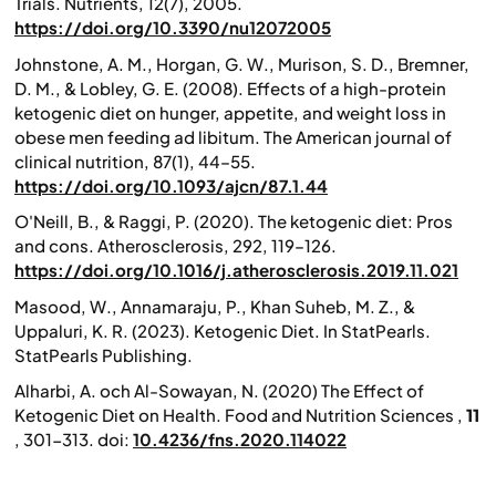
Trials.
Nutrients
,
12
(7), 2005.
https://doi.org/10.3390/nu12072005
Johnstone, A. M., Horgan, G. W., Murison, S. D., Bremner,
D. M., & Lobley, G. E. (2008). Effects of a high-protein
ketogenic diet on hunger, appetite, and weight loss in
obese men feeding ad libitum.
The American journal of
clinical nutrition
,
87
(1), 44–55.
https://doi.org/10.1093/ajcn/87.1.44
O'Neill, B., & Raggi, P. (2020). The ketogenic diet: Pros
and cons.
Atherosclerosis
,
292
, 119–126.
https://doi.org/10.1016/j.atherosclerosis.2019.11.021
Masood, W., Annamaraju, P., Khan Suheb, M. Z., &
Uppaluri, K. R. (2023). Ketogenic Diet. In
StatPearls
.
StatPearls Publishing.
Alharbi, A. och Al-Sowayan, N. (2020) The Effect of
Ketogenic Diet on Health.
Food and Nutrition Sciences
,
11
, 301-313. doi:
10.4236/fns.2020.114022