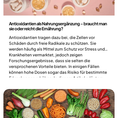
Ernährung
Antioxidantien als Nahrungsergänzung – braucht man
sie oder reicht die Ernährung?
Antioxidantien tragen dazu bei, die Zellen vor
Schäden durch freie Radikale zu schützen. Sie
werden häufig als Mittel zum Schutz vor Stress und
Krankheiten vermarktet, jedoch zeigen
Forschungsergebnisse, dass sie selten die
versprochenen Vorteile bieten. In einigen Fällen
können hohe Dosen sogar das Risiko für bestimmte
Erkrankungen erhöhen. In diesem Artikel erläutern
wir, wie Antioxidantien wirken und warum es für
deine Gesundheit sinnvoller ist, sie über die Nahrung
aufzunehmen, anstatt Nahrungsergänzungsmittel
einzunehmen.