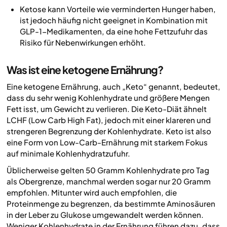
Ketose kann Vorteile wie verminderten Hunger haben,
ist jedoch häufig nicht geeignet in Kombination mit
GLP-1-Medikamenten, da eine hohe Fettzufuhr das
Risiko für Nebenwirkungen erhöht.
Was ist eine ketogene Ernährung?
Eine ketogene Ernährung, auch „Keto“ genannt, bedeutet,
dass du sehr wenig Kohlenhydrate und größere Mengen
Fett isst, um Gewicht zu verlieren. Die Keto-Diät ähnelt
LCHF (Low Carb High Fat), jedoch mit einer klareren und
strengeren Begrenzung der Kohlenhydrate. Keto ist also
eine Form von Low-Carb-Ernährung mit starkem Fokus
auf minimale Kohlenhydratzufuhr.
Üblicherweise gelten 50 Gramm Kohlenhydrate pro Tag
als Obergrenze, manchmal werden sogar nur 20 Gramm
empfohlen. Mitunter wird auch empfohlen, die
Proteinmenge zu begrenzen, da bestimmte Aminosäuren
in der Leber zu Glukose umgewandelt werden können.
Weniger Kohlenhydrate in der Ernährung führen dazu, dass