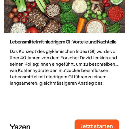
Ernährung
Lebensmittel mit niedrigem GI: Vorteile und Nachteile
Das Konzept des glykämischen Index (GI) wurde vor
über 40 Jahren von dem Forscher David Jenkins und
seinen Kolleg:innen eingeführt, um zu beschreiben,
wie Kohlenhydrate den Blutzucker beeinflussen.
Lebensmittel mit niedrigem GI führen zu einem
langsameren, gleichmässigeren Anstieg des
Blutzuckers, während Lebensmittel mit hohem GI
den Blutzucker schneller ansteigen lassen. In diesem
Artikel erklären wir, wie GI funktioniert, was die
Forschung sagt und welche Vor- und Nachteile es
gibt.
Jetzt starten