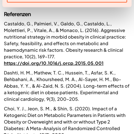
über Diäten
.
Referenzen
Castaldo, G., Palmieri, V., Galdo, G., Castaldo, L.,
Molettieri, P., Vitale, A., & Monaco, L. (2016). Aggressive
nutritional strategy in morbid obesity in clinical practice:
Safety, feasibility, and effects on metabolic and
haemodynamic risk factors.
Obesity research & clinical
practice
,
10
(2), 169–177.
https://doi.org/10.1016/j.orcp.2015.05.001
Dashti, H. M., Mathew, T. C., Hussein, T., Asfar, S. K.,
Behbahani, A., Khoursheed, M. A., Al-Sayer, H. M., Bo-
Abbas, Y. Y., & Al-Zaid, N. S. (2004). Long-term effects of
a ketogenic diet in obese patients.
Experimental and
clinical cardiology
,
9
(3), 200–205.
Choi, Y. J., Jeon, S. M., & Shin, S. (2020). Impact of a
Ketogenic Diet on Metabolic Parameters in Patients with
Obesity or Overweight and with or without Type 2
Diabetes: A Meta-Analysis of Randomized Controlled