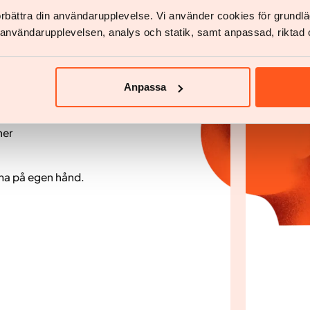
 av leger, som tar for seg
förbättra din användarupplevelse. Vi använder cookies för grund
åre planer kombinerer:
v användarupplevelsen, analys och statik, samt anpassad, riktad 
ng
Anpassa
ner
gma på egen hånd.