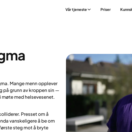
Vår tjeneste
Priser
Kunns
igma
tigma. Mange menn opplever
g på grunn av kroppen sin —
ed i møte med helsevesenet.
kolliderer. Presset om å
t enda vanskeligere å be om
første steg mot å bryte