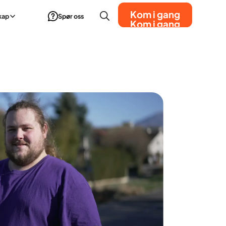
Kom i gang
kap
Spør oss
Kom i gang