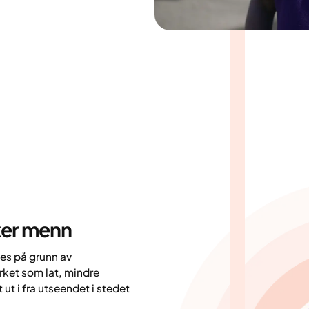
ker menn
es på grunn av
rket som lat, mindre
t ut i fra utseendet i stedet