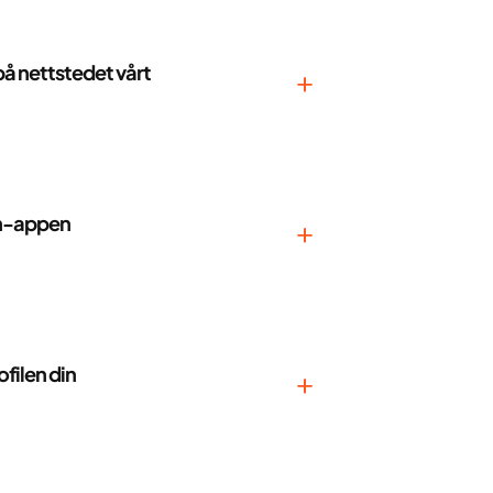
på nettstedet vårt
ke spørsmål (det tar bare 2 minutter!)
s å med å forstå deg og målene dine
en-appen
g
g
eisen din fortsetter i appen
a App Store eller Google Play, og logg
 i gang umiddelbart.
ofilen din
 bli bedre kjent med deg
YazenCoach vil du svare på noen flere