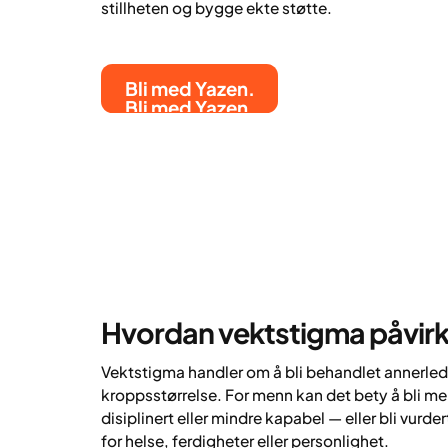
stillheten og bygge ekte støtte.
Bli med Yazen.
Bli med Yazen.
Hvordan vektstigma påvir
Vektstigma handler om å bli behandlet annerled
kroppsstørrelse. For menn kan det bety å bli me
disiplinert eller mindre kapabel — eller bli vurder
for helse, ferdigheter eller personlighet.