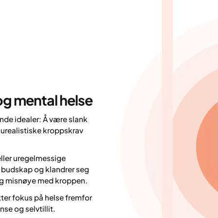
og mental helse
de idealer: Å være slank
 urealistiske kroppskrav
 eller uregelmessige
e budskap og klandrer seg
 og misnøye med kroppen.
ter fokus på helse fremfor
e og selvtillit.