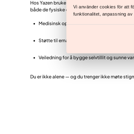
Hos Yazen bruker vi en helhetlig tilnærming ledet
Vi använder cookies för att 
både de fysiske og psykiske sidene ved vekt. V
funktionalitet, anpassning a
Medisinsk oppfølging og hormonkartleggi
Støtte til ernæring, bevegelse og søvn
Veiledning for å bygge selvtillit og sunne va
Du er ikke alene — og du trenger ikke møte sti