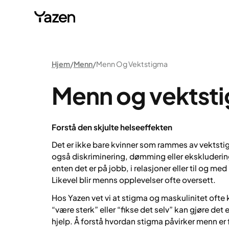
Hjem
Menn
Menn Og Vektstigma
Menn og vektst
Forstå den skjulte helseeffekten
Det er ikke bare kvinner som rammes av vekts
også diskriminering, dømming eller ekskluderin
enten det er på jobb, i relasjoner eller til og m
Likevel blir menns opplevelser ofte oversett.
Hos Yazen vet vi at stigma og maskulinitet ofte 
“være sterk” eller “fikse det selv” kan gjøre de
hjelp. Å forstå hvordan stigma påvirker menn er 