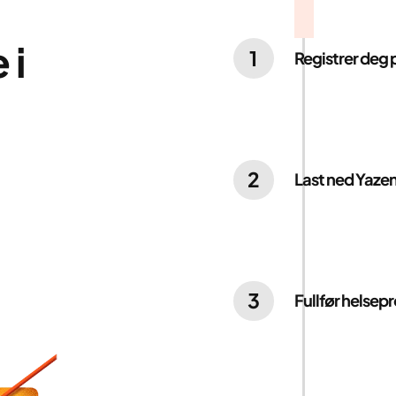
e
i
1
Registrer deg 
Svar på noen ras
for å hjelpe os
bedre.
2
Last ned Yaz
Kom i gan
Kom i gan
Den personlige r
Last den ned fr
inn for å komme
3
Fullfør helsepr
Hjelp oss med å
Sammen med en 