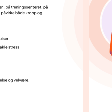
n, på treningssenteret, på
d påvirke både kropp og
piser
akle stress
helse og velvære.