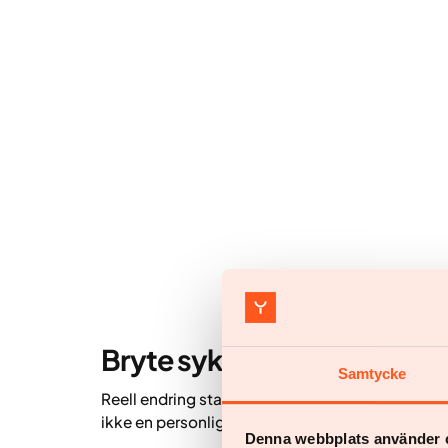
Bryte syklusen
Samtycke
Reell endring starter med respekt. Vektstigma e
ikke en personlig svakhet.
Denna webbplats använder 