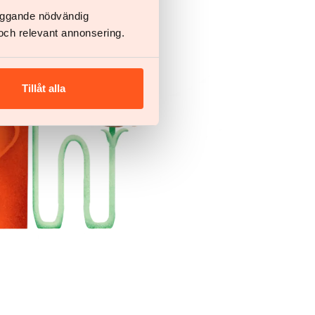
läggande nödvändig
och relevant annonsering.
Tillåt alla