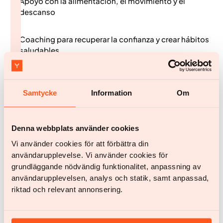
Apoyo con la alimentación, el movimiento y el
descanso
Coaching para recuperar la confianza y crear hábitos
saludables
No estás solo, y no tienes por qué enfrentarte al estigma
solo.
Samtycke
Information
Om
Denna webbplats använder cookies
Vi använder cookies för att förbättra din
användarupplevelse. Vi använder cookies för
This is how you can start
today
grundläggande nödvändig funktionalitet, anpassning av
användarupplevelsen, analys och statik, samt anpassad,
riktad och relevant annonsering.
Inscríbase en nuestro sitio web
1