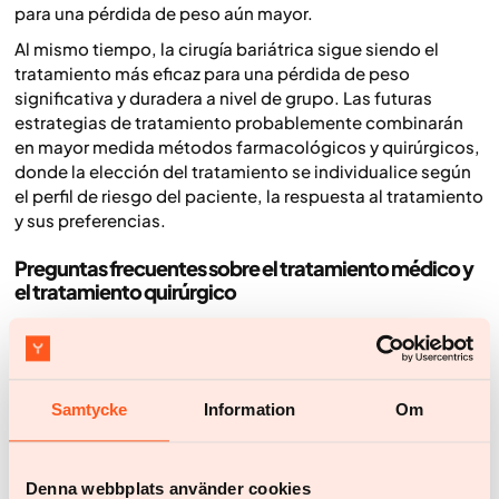
para una pérdida de peso aún mayor.
Al mismo tiempo, la cirugía bariátrica sigue siendo el
tratamiento más eficaz para una pérdida de peso
significativa y duradera a nivel de grupo. Las futuras
estrategias de tratamiento probablemente combinarán
en mayor medida métodos farmacológicos y quirúrgicos,
donde la elección del tratamiento se individualice según
el perfil de riesgo del paciente, la respuesta al tratamiento
y sus preferencias.
Preguntas frecuentes sobre el tratamiento médico y
el tratamiento quirúrgico
¿Qué tratamiento proporciona una mayor pérdida de
peso: el tratamiento médico o la cirugía?
La cirugía bariátrica sigue siendo el tratamiento más
eficaz para una pérdida de peso grande y duradera a nivel
Samtycke
Information
Om
de grupo. Sin embargo, los fármacos modernos como la
semaglutida y la tirzepatida pueden proporcionar una
pérdida de peso significativa y, en algunos casos,
Denna webbplats använder cookies