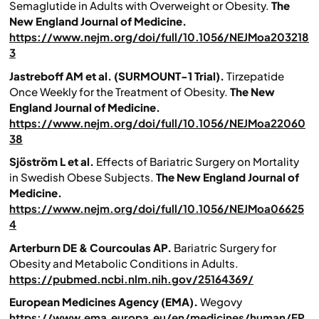
Semaglutide in Adults with Overweight or Obesity.
The
New England Journal of Medicine.
https://www.nejm.org/doi/full/10.1056/NEJMoa203218
3
Jastreboff AM et al. (SURMOUNT-1 Trial).
Tirzepatide
Once Weekly for the Treatment of Obesity.
The New
England Journal of Medicine.
https://www.nejm.org/doi/full/10.1056/NEJMoa22060
38
Sjöström L et al.
Effects of Bariatric Surgery on Mortality
in Swedish Obese Subjects.
The New England Journal of
Medicine.
https://www.nejm.org/doi/full/10.1056/NEJMoa06625
4
Arterburn DE & Courcoulas AP.
Bariatric Surgery for
Obesity and Metabolic Conditions in Adults.
https://pubmed.ncbi.nlm.nih.gov/25164369/
European Medicines Agency (EMA).
Wegovy
https://www.ema.europa.eu/en/medicines/human/EP