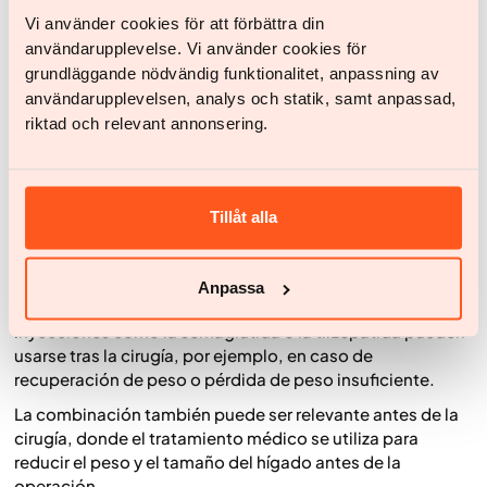
aproximarse a los resultados quirúrgicos, lo que hace que
Vi använder cookies för att förbättra din
el tratamiento médico sea hoy en día una alternativa o
användarupplevelse. Vi använder cookies för
complemento muy importante a la cirugía.
grundläggande nödvändig funktionalitet, anpassning av
El tratamiento médico no implica cirugía y puede
användarupplevelsen, analys och statik, samt anpassad,
ajustarse o finalizarse con el tiempo, pero tiene sus
riktad och relevant annonsering.
propios efectos secundarios y a menudo requiere un
tratamiento prolongado. La elección del tratamiento
debe basarse siempre en una valoración médica
individual.
Tillåt alla
¿Se pueden combinar los tratamientos?
Sí. En la práctica clínica, es común combinar la cirugía
Anpassa
bariátrica con el tratamiento médico si es necesario.
Inyecciones como la semaglutida o la tirzepatida pueden
usarse tras la cirugía, por ejemplo, en caso de
recuperación de peso o pérdida de peso insuficiente.
La combinación también puede ser relevante antes de la
cirugía, donde el tratamiento médico se utiliza para
reducir el peso y el tamaño del hígado antes de la
operación.