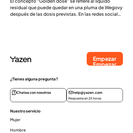
El concepto “Golden dose” se refiere al líquido
residual que puede quedar en una pluma de Wegovy
después de las dosis previstas. En las redes sociales
se difunden consejos sobre el uso de este líquido
como una dosis extra, pero los profesionales de la
salud lo desaconsejan claramente. Existe un riesgo
de dosificación incorrecta y de contaminación.
Empezar
Empezar
¿Tienes alguna pregunta?
Chatea con nosotros
help@yazen.com
Respuesta en 24 horas
Nuestro servicio
Mujer
Hombre