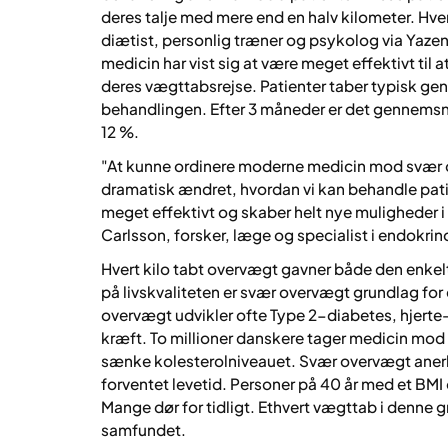
deres talje med mere end en halv kilometer. Hve
diætist, personlig træner og psykolog via Ya
medicin har vist sig at være meget effektivt ti
deres vægttabsrejse. Patienter taber typisk ge
behandlingen. Efter 3 måneder er det gennemsni
12 %.
"At kunne ordinere moderne medicin mod svær o
dramatisk ændret, hvordan vi kan behandle pati
meget effektivt og skaber helt nye muligheder 
Carlsson, forsker, læge og specialist i endokr
Hvert kilo tabt overvægt gavner både den enke
på livskvaliteten er svær overvægt grundlag f
overvægt udvikler ofte Type 2-diabetes, hjerte
kræft. To millioner danskere tager medicin mod f
sænke kolesterolniveauet. Svær overvægt aner
forventet levetid. Personer på 40 år med et BMI 
Mange dør for tidligt. Ethvert vægttab i denne 
samfundet.