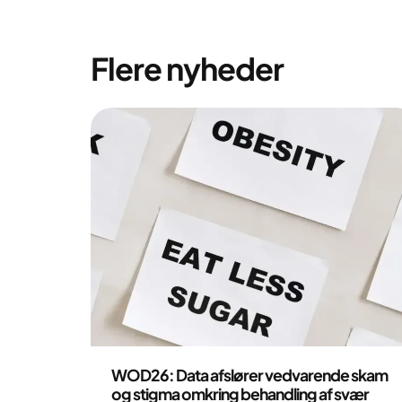
Flere nyheder
Pressemeddelelse
WOD26: Data afslører vedvarende skam
og stigma omkring behandling af svær