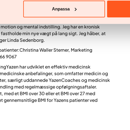
c og har sammen med Saxenda indtil videre tabt 30
Anpassa
ig på vej ned.
team af specialister. På den måde får jeg støtte til
 motion og mental indstilling. Jeg har en kronisk
astholde min nye vægt på lang sigt. Jeg håber, at
iger Linda Sedenborg.
patienter:Christina Waller Sterner, Marketing
 66 9067
ngYazen har udviklet en effektiv medicinsk
medicinske anbefalinger, som omfatter medicin og
tister, særligt uddannede YazenCoaches og medicinsk
andling med regelmæssige opfølgningsaftaler.
, med et BMI over 30 eller et BMI over 27 med
t gennemsnitlige BMI for Yazens patienter ved