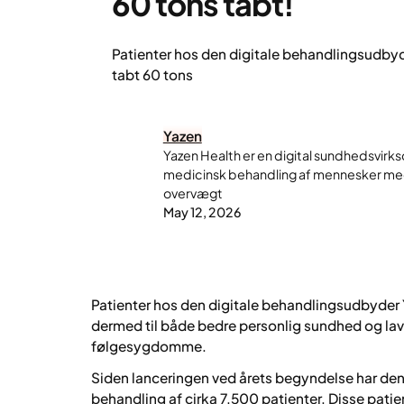
60 tons tabt!
Patienter hos den digitale behandlingsudby
tabt 60 tons
Yazen
Yazen Health er en digital sundhedsvirks
medicinsk behandling af mennesker me
overvægt
May 12, 2026
Patienter hos den digitale behandlingsudbyder 
dermed til både bedre personlig sundhed og la
følgesygdomme.
Siden lanceringen ved årets begyndelse har de
behandling af cirka 7.500 patienter. Disse pati