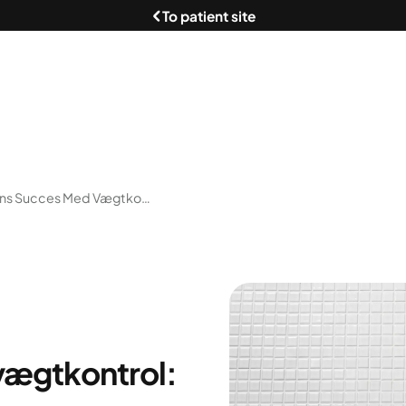
To patient site
Yazens Succes Med Vægtkontrol: 60 Tons Tabt!
vægtkontrol: