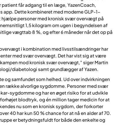
r patient får adgang til en læge, YazenCoach,
zens app. Dette kombineret med moderne GLP-1-
l at hjælpe personer med kronisk svær overvægt på
nnemsnitligt 1,5 kilogram om ugen i begyndelsen af
tlige vægttab 8 %, og efter 6 måneder når det op på
vervægt i kombination med livsstilsændringer har
enter med svær overvægt. Det har vist sig at være
i kampen mod kronisk svær overvægt," siger Martin
inologi/diabetologi samt grundlægger af Yazen.
lte og samfundet som helhed. Ud over indvirkningen
or en række alvorlige sygdomme. Personer med svær
-kar-sygdomme og har en øget risiko for at udvikle
orhøjet blodtryk, og én million tager medicin for at
kendes nu som en kronisk sygdom, der forkorter
over 40 har kun 50 % chance for at nå en alder af 70.
gruppe er betydningsfuldt for både den enkelte og