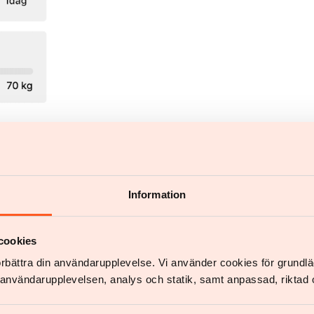
opereret stiv ryg, en vægt på 150 kilogram og en endnu
r, i lang tid lidt af svær overvægt.
Information
og prøvet forskellige slankekure. I 2014 var det
operation, hvor en betydelig del af min mave blev
cookies
yndte Linda at tage på igen. Det var på dette
förbättra din användarupplevelse. Vi använder cookies för grund
ede medicinsk behandling med medicinen semaglutid.
v användarupplevelsen, analys och statik, samt anpassad, riktad 
 helt fantastisk følelse," siger Linda.