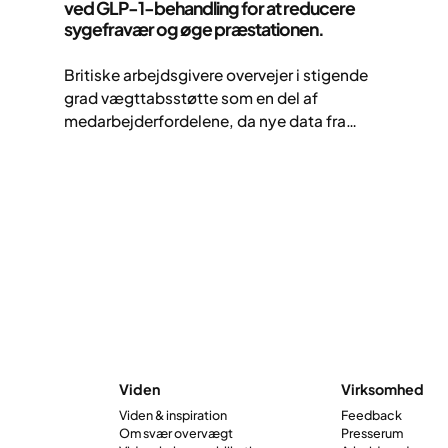
ved GLP-1-behandling for at reducere
sygefravær og øge præstationen.
Britiske arbejdsgivere overvejer i stigende
grad vægttabsstøtte som en del af
medarbejderfordelene, da nye data fra
Yazen-patienter kobler GLP-1-behandling
til færre sygedage og bedre præstation på
arbejdspladsen.
Viden
Virksomhed
Viden & inspiration
Feedback
Om svær overvægt
Presserum