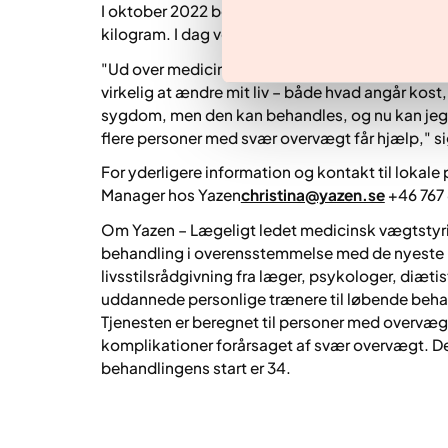
I oktober 2022 begyndte Linda at bruge Ozempi
kilogram. I dag vejer hun 90 kilogram og er stad
"Ud over medicinen fik jeg digitalt adgang til et 
virkelig at ændre mit liv – både hvad angår kost,
sygdom, men den kan behandles, og nu kan jeg f
flere personer med svær overvægt får hjælp," s
For yderligere information og kontakt til lokale 
Manager hos Yazen
christina@yazen.se
+46 767
Om Yazen – Lægeligt ledet medicinsk vægtstyri
behandling i overensstemmelse med de nyeste 
livsstilsrådgivning fra læger, psykologer, diæ
uddannede personlige trænere til løbende beh
Tjenesten er beregnet til personer med overvægt
komplikationer forårsaget af svær overvægt. De
behandlingens start er 34.