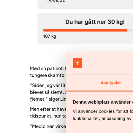
Mød en patient: Linda fik sit liv tilbageMed en 
tungere skamfølelse havde Linda Sedenborg, 45 å
Samtycke
"Siden jeg var 18, har jeg kæmpet med min vægt 
blevet så slemt, at jeg måtte gennemgå en mave
fjernet," siger Linda Sedenborg.
Denna webbplats använder 
Men efter at have tabt sig efter operationen beg
Vi använder cookies för att 
tidspunkt, hun tog kontakt til Yazen og start
funktionalitet, anpassning a
"Medicinen virkede, og min sult aftog. Det var en