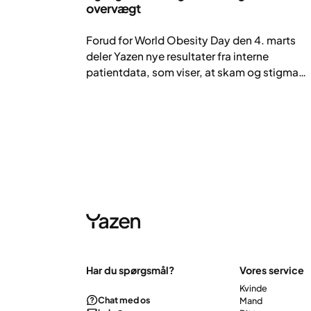
overvægt
Forud for World Obesity Day den 4. marts
deler Yazen nye resultater fra interne
patientdata, som viser, at skam og stigma
fortsat er store barrierer for behandling af
svær overvægt – selv i takt med at effektive
medicinske behandlinger bliver mere
tilgængelige.
Har du spørgsmål?
Vores service
Kvinde
Chat med os
Mand