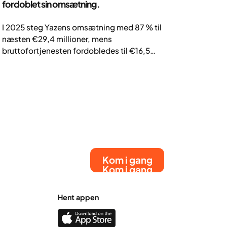
fordoblet sin omsætning.
I 2025 steg Yazens omsætning med 87 % til
næsten €29,4 millioner, mens
bruttofortjenesten fordobledes til €16,5
millioner. Virksomheden behandler nu over
37.000 aktive patienter i syv lande og
overvejer yderligere ekspansion til to nye
markeder i 2026. På trods af en EBITDA på –
€5,7 millioner som følge af store
vækstinvesteringer er Yazen fortsat en
førende aktør inden for behandling af svær
overvægt i Europa.
Kom i gang
Kom i gang
Hent appen