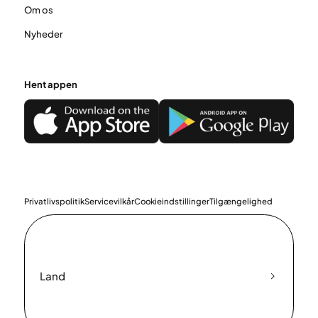
Om os
Nyheder
Hent appen
Privatlivspolitik
Servicevilkår
Cookieindstillinger
Tilgængelighed
Land