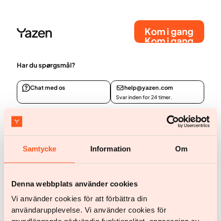
Kom i gang
Kom i gang
Har du spørgsmål?
Chat med os
help@yazen.com
Svar inden for 24 timer.
Vores service
Kvinde
Samtycke
Information
Om
Mand
Dit team
Denna webbplats använder cookies
BMI-beregner
Vi använder cookies för att förbättra din
Anmeldelser
användarupplevelse. Vi använder cookies för
Priser