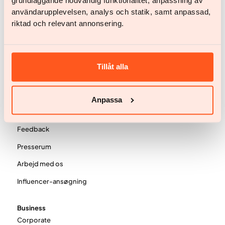
grundläggande nödvändig funktionalitet, anpassning av
användarupplevelsen, analys och statik, samt anpassad,
FAQ
riktad och relevant annonsering.
Viden
Viden & inspiration
Tillåt alla
Om svær overvægt
Videnskab og publikationer
Anpassa
Virksomhed
Feedback
Presserum
Arbejd med os
Influencer-ansøgning
Business
Corporate