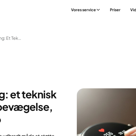
Vores service
Priser
Vi
Smartwatch-Træning: Et Teknisk Redskab Til At Støtte Bevægelse, Sundhed Og Vægttab
 et teknisk
e bevægelse,
b
n udbredt måde at støtte