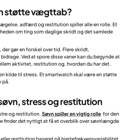
h støtte vægttab?
else, adfærd og restitution spiller alle en rolle. Et
theden om ting som daglige skridt og det samlede
er gør en forskel over tid. Flere skridt,
bidrage. Ved at spore disse vaner kan du begynde at
 aktivitet, restitution og, hvordan du har det.
 en kilde til stress. Et smartwatch skal være en støtte
v på.
øvn, stress og restitution
re og restitution.
Søvn spiller en vigtig rolle
for den
finder det nyttigt at få et overblik over søvnlængde
ller restitution baseret på hjertefrekvensvariabilitet