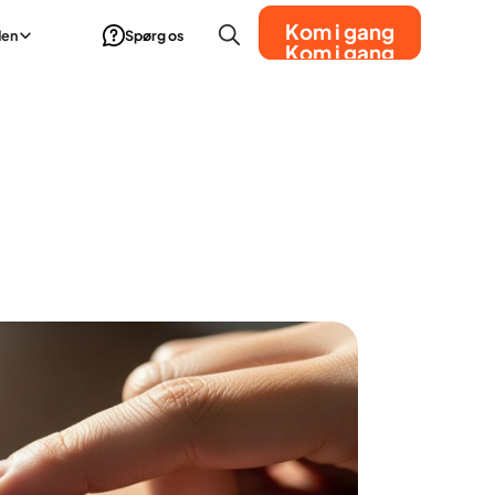
Kom i gang
den
Spørg os
Kom i gang