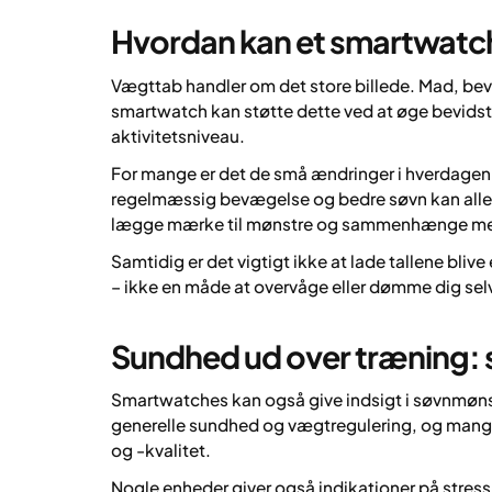
Hvordan kan et smartwatc
Vægttab handler om det store billede. Mad, bevæg
smartwatch kan støtte dette ved at øge bevids
aktivitetsniveau.
For mange er det de små ændringer i hverdagen, d
regelmæssig bevægelse og bedre søvn kan alle 
lægge mærke til mønstre og sammenhænge mellem
Samtidig er det vigtigt ikke at lade tallene blive
– ikke en måde at overvåge eller dømme dig sel
Sundhed ud over træning: s
Smartwatches kan også give indsigt i søvnmønst
generelle sundhed og vægtregulering, og mange 
og -kvalitet.
Nogle enheder giver også indikationer på stress e