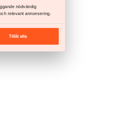
läggande nödvändig
och relevant annonsering.
Tillåt alla