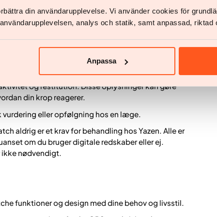
er smartwatches – som valgfri støtte i et større
förbättra din användarupplevelse. Vi använder cookies för grund
redygtig adfærdsændring, der fungerer i det virkelige
v användarupplevelsen, analys och statik, samt anpassad, riktad 
ombination med Yazen
Anpassa
watch være et nyttigt støtteværktøj. Det kan give dig
ktivitet og restitution. Disse oplysninger kan gøre
ordan din krop reagerer.
 vurdering eller opfølgning hos en læge.
tch aldrig er et krav for behandling hos Yazen. Alle er
 uanset om du bruger digitale redskaber eller ej.
r ikke nødvendigt.
che funktioner og design med dine behov og livsstil.