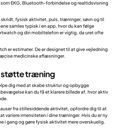
 som EKG, Bluetooth-forbindelse og realtidsvisning
skridt, fysisk aktivitet, puls, træninger, søvn og til
taene samles typisk i en app, hvor du kan følge
twatch og din mobiltelefon er vigtig, da uret ofte
ch er estimater. De er designet til at give vejledning
præcise medicinske aflæsninger.
t støtte træning
ælpe dig med at skabe struktur og opbygge
evægelse kan du få et klarere billede af, hvor aktiv
nde.
er fra stillesiddende aktivitet, opfordre dig til at
 variere intensiteten i dine træninger. Hvis du er ny
e i gang og gøre fysisk aktivitet mere overskuelig.