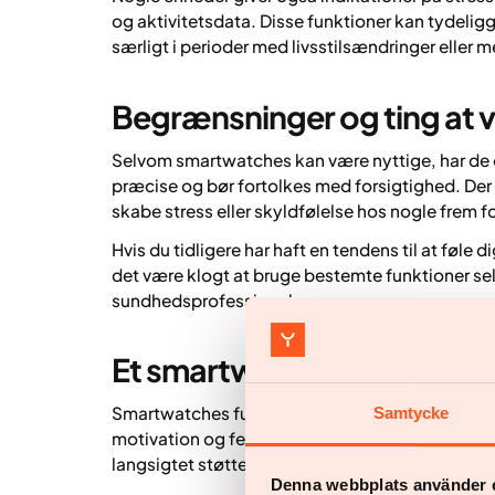
og aktivitetsdata. Disse funktioner kan tydeligg
særligt i perioder med livsstilsændringer eller m
Begrænsninger og ting a
Selvom smartwatches kan være nyttige, har de o
præcise og bør fortolkes med forsigtighed. Der e
skabe stress eller skyldfølelse hos nogle frem fo
Hvis du tidligere har haft en tendens til at føle d
det være klogt at bruge bestemte funktioner sele
sundhedsprofessionel.
Et smartwatch som del af e
Smartwatches fungerer bedst som et supplement
Samtycke
motivation og feedback, men de erstatter ikke p
langsigtet støtte til livsstilsændringer.
Denna webbplats använder 