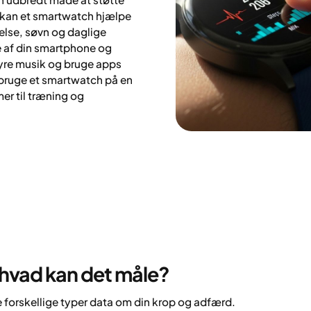
 kan et smartwatch hjælpe
else, søvn og daglige
e af din smartphone og
styre musik og bruge apps
 bruge et smartwatch på en
er til træning og
 hvad kan det måle?
e forskellige typer data om din krop og adfærd.