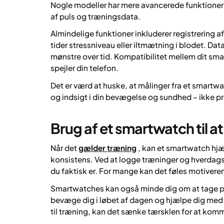
Nogle modeller har mere avancerede funktioner
af puls og træningsdata.
Almindelige funktioner inkluderer registrering af 
tider stressniveau eller iltmætning i blodet. Da
mønstre over tid. Kompatibilitet mellem dit smar
spejler din telefon.
Det er værd at huske, at målinger fra et smartwat
og indsigt i din bevægelse og sundhed – ikke 
Brug af et smartwatch til a
Når det
gælder træning
, kan et smartwatch hj
konsistens. Ved at logge træninger og hverdagsb
du faktisk er. For mange kan det føles motivere
Smartwatches kan også minde dig om at tage paus
bevæge dig i løbet af dagen og hjælpe dig med at
til træning, kan det sænke tærsklen for at komm