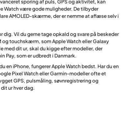
avanceret sporing af puls, GPS og aktivitet, kan
e Watch være gode muligheder. De tilbyder
klare AMOLED-skærme, der er nemme at aflæse selv i
or dig. Vil du gerne tage opkald og svare på beskeder
IM og touchskærm, som Apple Watch eller Galaxy
e med dit ur, skal du kigge efter modeller, der
min Pay, som er udbredt i Danmark.
r du en iPhone, fungerer Apple Watch bedst. Har du en
gle Pixel Watch eller Garmin-modeller ofte et
bygget GPS, pulsmåling, søvnregistrering og
 dit ur hver dag.