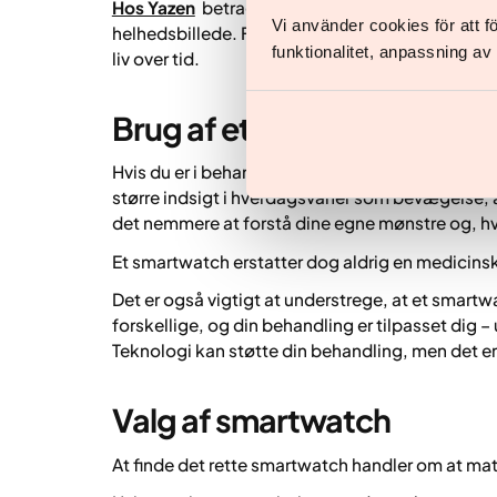
Hos Yazen
betragtes digitale redskaber – herund
Vi använder cookies för att 
helhedsbillede. Fokus er altid på personlig, bæ
funktionalitet, anpassning a
liv over tid.
Brug af et smartwatch i k
Hvis du er i behandling hos Yazen, kan et smart
større indsigt i hverdagsvaner som bevægelse, a
det nemmere at forstå dine egne mønstre og, hv
Et smartwatch erstatter dog aldrig en medicinsk
Det er også vigtigt at understrege, at et smartwa
forskellige, og din behandling er tilpasset dig –
Teknologi kan støtte din behandling, men det e
Valg af smartwatch
At finde det rette smartwatch handler om at mat