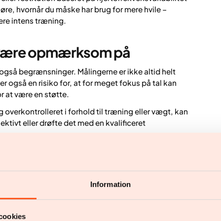
øre, hvornår du måske har brug for mere hvile –
ere intens træning.
t være opmærksom på
gså begrænsninger. Målingerne er ikke altid helt
r også en risiko for, at for meget fokus på tal kan
r at være en støtte.
ig overkontrolleret i forhold til træning eller vægt, kan
ktivt eller drøfte det med en kvalificeret
n bæredygtig livsstil
 til andre sunde vaner. De kan hjælpe med struktur,
Information
ersonlig rådgivning, medicinsk vurdering eller
cookies