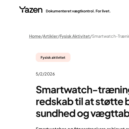
Dokumenteret vægtkontrol. For livet.
Home
Artikler
Fysisk Aktivitet
Fysisk aktivitet
5/2/2026
Smartwatch-træning:
redskab til at støtt
sundhed og vægtta
Smartwatches og fitnesstrackere er blevet e