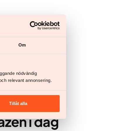
Om
läggande nödvändig
och relevant annonsering.
Tillåt alla
azen i dag