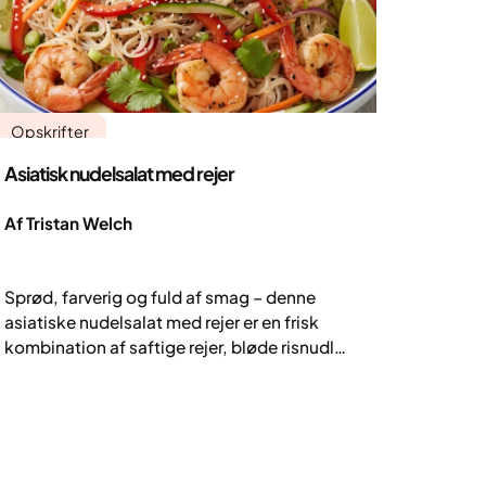
Opskrifter
Asiatisk nudelsalat med rejer
Af Tristan Welch
Sprød, farverig og fuld af smag – denne
asiatiske nudelsalat med rejer er en frisk
kombination af saftige rejer, bløde risnudler
og sprøde grøntsager. Vendt i en frisk
dressing af sød chilisauce og soja med
hints af sesam og lime er den let, mættende
og fuld af energi – perfekt til varme dage,
hurtige frokoster eller lette aftensmåltider,