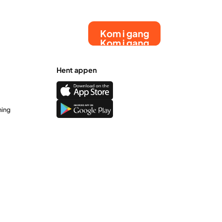
der både er sunde og spændende.
Kom i gang
Kom i gang
Hent appen
ning