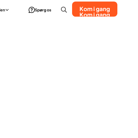
Kom i gang
den
Spørg os
Kom i gang