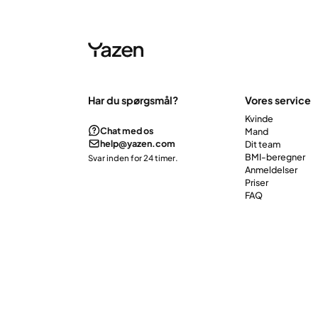
servere og perfekte til en afslappet
hverdagsmiddag eller en
sommersammenkomst.
Har du spørgsmål?
Vores service
Kvinde
Chat med os
Mand
help@yazen.com
Dit team
BMI-beregner
Svar inden for 24 timer.
Anmeldelser
Priser
FAQ