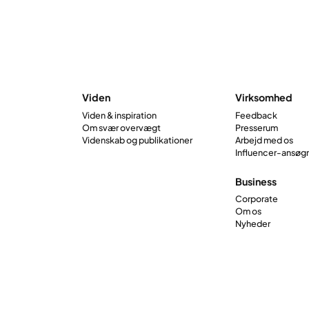
dage, hvor du vil have ordentlig, nærende
mad uden besvær.
Viden
Virksomhed
Viden & inspiration
Feedback
Om svær overvægt
Presserum
Videnskab og publikationer
Arbejd med os
Influencer-ansøg
Business
Corporate
Om os
Nyheder