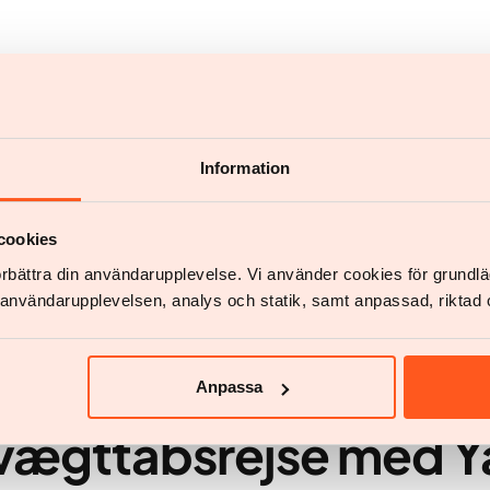
Information
b
cookies
förbättra din användarupplevelse. Vi använder cookies för grund
v användarupplevelsen, analys och statik, samt anpassad, riktad 
Anpassa
 vægttabsrejse med Y