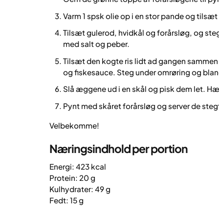
Varm 1 spsk olie op i en stor pande og tilsæt 
Tilsæt gulerod, hvidkål og forårsløg, og ste
med salt og peber.
Tilsæt den kogte ris lidt ad gangen samm
og fiskesauce. Steg under omrøring og blan
Slå æggene ud i en skål og pisk dem let. Hæld
Pynt med skåret forårsløg og server de steg
Velbekomme!
Næringsindhold per portion
Energi: 423 kcal
Protein: 20 g
Kulhydrater: 49 g
Fedt: 15 g