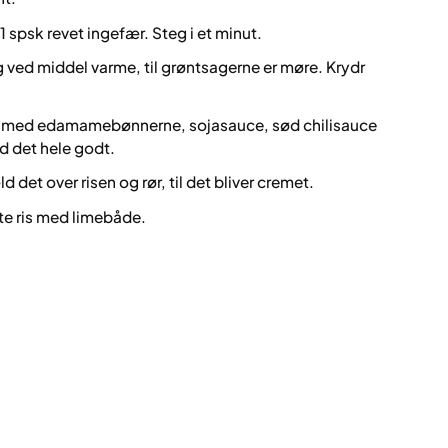
1 spsk revet ingefær. Steg i et minut.
g ved middel varme, til grøntsagerne er møre. Krydr
en med edamamebønnerne, sojasauce, sød chilisauce
d det hele godt.
 det over risen og rør, til det bliver cremet.
te ris med limebåde.