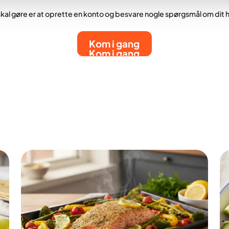
skal gøre er at oprette en konto og besvare nogle spørgsmål om dit
Kom i gang
Kom i gang