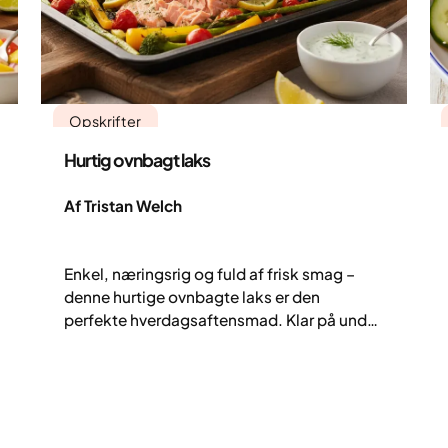
Opskrifter
Hurtig ovnbagt laks
Af Tristan Welch
Enkel, næringsrig og fuld af frisk smag –
denne hurtige ovnbagte laks er den
perfekte hverdagsaftensmad. Klar på under
25 minutter: perfekt bagt laks serveret med
farverige grøntsager og en let, cremet
dildsauce lavet med kvark og citron. Det er
en ret, der beviser, at sund mad kan være
nem, varm og lækker – perfekt til travle