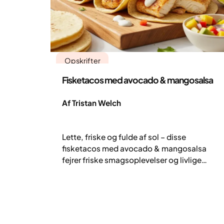
Opskrifter
Fisketacos med avocado & mangosalsa
Af Tristan Welch
Lette, friske og fulde af sol – disse
fisketacos med avocado & mangosalsa
fejrer friske smagsoplevelser og livlige
farver. Mørt, krydret hvid fisk kombineres
med cremet avocado og saftig mango for
den perfekte balance af varme, syre og
sødme. Toppet med en kølig hvidløgssauce
på quark er de nemme at lave, smukke at