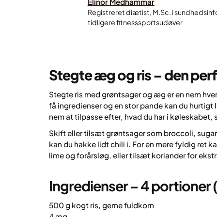
Elinor Medhammar
Registreret diætist, M.Sc. i sundhedsinf
tidligere fitnesssportsudøver
Stegte æg og ris – den pe
Stegte ris med grøntsager og æg er en nem hver
få ingredienser og en stor pande kan du hurtigt
nem at tilpasse efter, hvad du har i køleskabet, 
Skift eller tilsæt grøntsager som broccoli, sugar
kan du hakke lidt chili i. For en mere fyldig ret k
lime og forårsløg, eller tilsæt koriander for eks
Ingredienser – 4 portioner
500 g kogt ris, gerne fuldkorn
4 æg