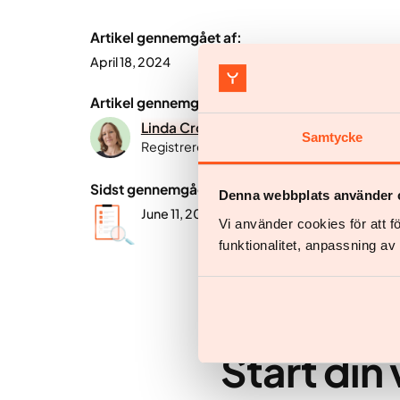
Artikel gennemgået af:
April 18, 2024
Artikel gennemgået af:
Linda Cronberg
Samtycke
Registreret diætist, B.Sc. i idrætsvidenska
Sidst gennemgået:
Denna webbplats använder 
June 11, 2026
Vi använder cookies för att 
funktionalitet, anpassning a
Start din