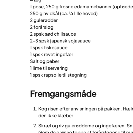
1 pose, 250 g frosne edamamebønner (optøede
250 g hvidkål (ca. ¼ lille hoved)
2 gulerødder
2 forårsløg
2 spsk sød chilisauce
2–3 spsk japansk sojasauce
1 spsk fiskesauce
1 spsk revet ingefær
Salt og peber
1 lime til servering
1 spsk rapsolie til stegning
Fremgangsmåde
Kog risen efter anvisningen på pakken. Hæl
den ikke klæber.
Skræl og riv gulerødderne og ingefæren. Sni
Gem de grønne toppe af forårsløgene til py