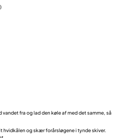
)
d vandet fra og lad den køle af med det samme, så
t hvidkålen og skær forårsløgene i tynde skiver.
nt.