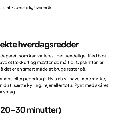
ormatik, personlig træner &
rfekte hverdagsredder
dagsret, som kan varieres i det uendelige. Med blot
 lave et lækkert og mættende måltid. Opskriften er
så det er en smart måde at bruge rester på.
snaps eller peberfrugt. Hvis du vil have mere styrke,
an du tilsætte kylling, rejer eller tofu. Pynt med skåret
tra smag.
 (20–30 minutter)