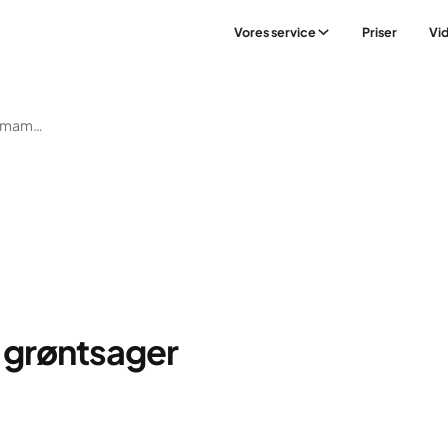
Vores service
Priser
Vi
Stegte Ris Med Æg, Edamamebønner Og Grøntsager
grøntsager