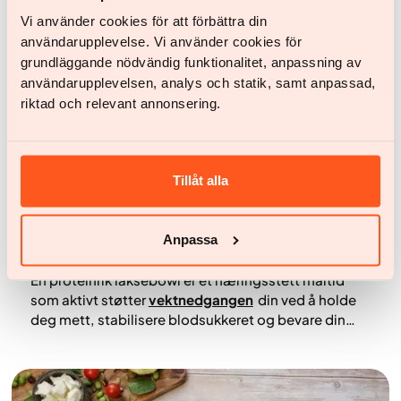
Vi använder cookies för att förbättra din
användarupplevelse. Vi använder cookies för
grundläggande nödvändig funktionalitet, anpassning av
användarupplevelsen, analys och statik, samt anpassad,
riktad och relevant annonsering.
Tillåt alla
Oppskrifter
Anpassa
Laks- og risskål – proteinrik og næringstett
En proteinrik laksebowl er et næringsstett måltid
som aktivt støtter
vektnedgangen
din ved å holde
deg mett, stabilisere blodsukkeret og bevare din
livsviktige muskelmasse. Ved å kombinere omega-
3-rik laks med fiberrike grønnsaker,
edamamebønner og fullkorn skaper du et balansert
måltid som er næringstett og proteinrik. Denne