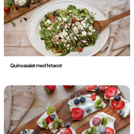
guiden går gjennom nøyaktig hvorfor disse
ingrediensene er optimale for din helse, hvordan du
forbereder måltidet effektivt for ukens matpakker
og hvilke dype fordeler retten gir kroppen din.
Oppskrifter
Quinoasalat med fetaost