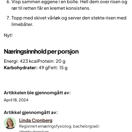
Visp sammen eggene i en bolle. Hell dem over risen og
rør til retten får en kremet konsistens.
Topp med skivet vårløk og server den stekte risen med
limebåter.
Nyt!
Næringsinnhold per porsjon
Energi: 423 kcal
Protein: 20 g
Karbohydrater:
49 g
Fett: 15 g
Artikkelen ble gjennomgått av:
April 18, 2024
Artikkel gjennomgått av:
Linda Cronberg
Registrert ernæringsfysiolog, bachelorgrad i
idrettsvitenskap