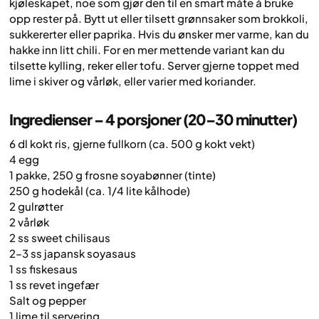
kjøleskapet, noe som gjør den til en smart måte å bruke
opp rester på. Bytt ut eller tilsett grønnsaker som brokkoli,
sukkererter eller paprika. Hvis du ønsker mer varme, kan du
hakke inn litt chili. For en mer mettende variant kan du
tilsette kylling, reker eller tofu. Server gjerne toppet med
lime i skiver og vårløk, eller varier med koriander.
Ingredienser – 4 porsjoner (20–30 minutter)
6 dl kokt ris, gjerne fullkorn (ca. 500 g kokt vekt)
4 egg
1 pakke, 250 g frosne soyabønner (tinte)
250 g hodekål (ca. 1/4 lite kålhode)
2 gulrøtter
2 vårløk
2 ss sweet chilisaus
2–3 ss japansk soyasaus
1 ss fiskesaus
1 ss revet ingefær
Salt og pepper
1 lime til servering