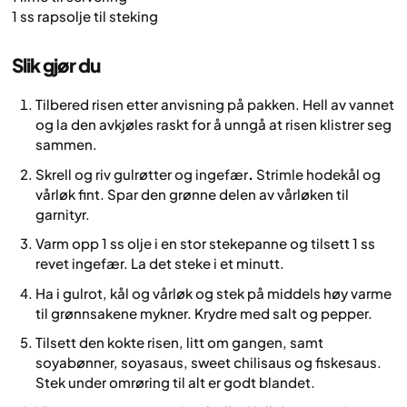
1 ss rapsolje til steking
Slik gjør du
Tilbered risen etter anvisning på pakken. Hell av vannet
og la den avkjøles raskt for å unngå at risen klistrer seg
sammen.
Skrell og riv gulrøtter og ingefær
.
Strimle hodekål og
vårløk fint. Spar den grønne delen av vårløken til
garnityr.
Varm opp 1 ss olje i en stor stekepanne og tilsett 1 ss
revet ingefær. La det steke i et minutt.
Ha i gulrot, kål og vårløk og stek på middels høy varme
til grønnsakene mykner. Krydre med salt og pepper.
Tilsett den kokte risen, litt om gangen, samt
soyabønner, soyasaus, sweet chilisaus og fiskesaus.
Stek under omrøring til alt er godt blandet.