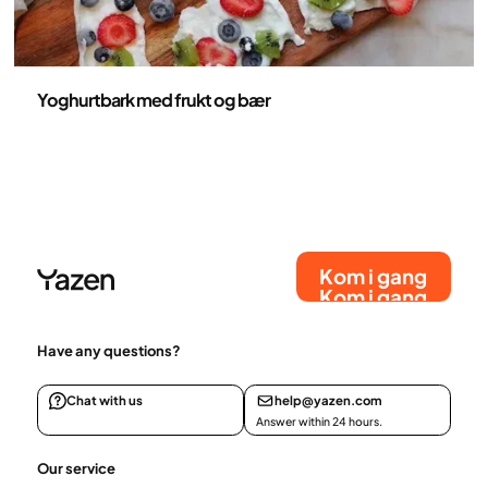
Oppskrifter
Yoghurtbark med frukt og bær
Kom i gang
Kom i gang
Have any questions?
Chat with us
help@yazen.com
Answer within 24 hours.
Our service