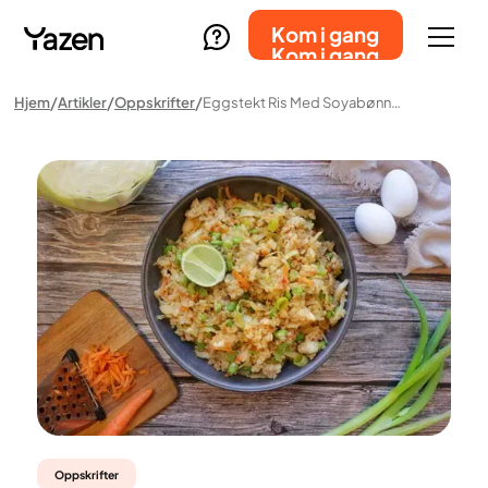
Kom i gang
Kom i gang
Hjem
Artikler
Oppskrifter
Eggstekt Ris Med Soyabønner Og Grønnsaker
Oppskrifter