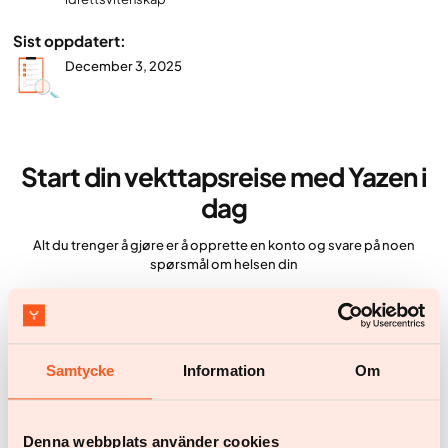
Sist oppdatert:
December 3, 2025
Start din vekttapsreise med Yazen i
dag
Alt du trenger å gjøre er å opprette en konto og svare på noen
spørsmål om helsen din
Kom i gang
Kom i gang
Samtycke
Information
Om
Flere artikler
Denna webbplats använder cookies