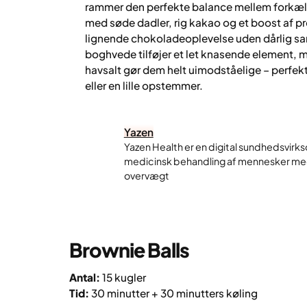
rammer den perfekte balance mellem forkæle
med søde dadler, rig kakao og et boost af pr
lignende chokoladeoplevelse uden dårlig sa
boghvede tilføjer et let knasende element,
havsalt gør dem helt uimodståelige – perfek
eller en lille opstemmer.
Yazen
Yazen Health er en digital sundhedsvirks
medicinsk behandling af mennesker me
overvægt
Brownie Balls
Antal:
15 kugler
Tid:
30 minutter + 30 minutters køling