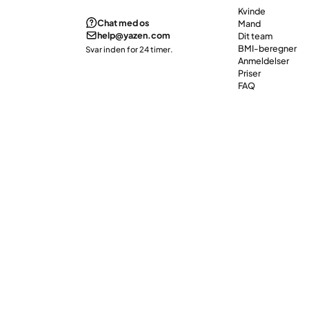
Kvinde
Chat med os
Mand
help@yazen.com
Dit team
BMI-beregner
Svar inden for 24 timer.
Anmeldelser
Priser
FAQ