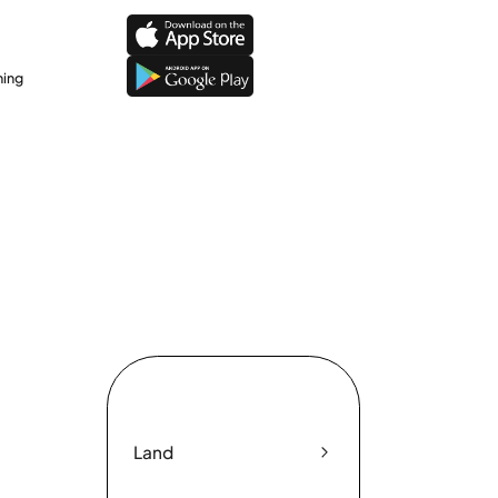
ning
Land