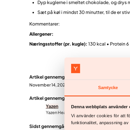
Dyp kuglerne i smeltet chokolade, og drys 
Sæt på køl i mindst 30 minutter, til de er sti
Kommentarer:
Allergener:
Næringsstoffer (pr. kugle):
130 kcal • Protein 6 
Artikel gennemgået af:
November 14, 2025
Samtycke
Artikel gennemgået af:
Yazen
Denna webbplats använder 
Yazen Health er en digital sundhedsvirkso
Vi använder cookies för att 
funktionalitet, anpassning a
Sidst gennemgået: