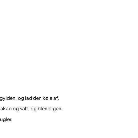
 gylden, og lad den køle af.
kakao og salt, og blend igen.
ugler.