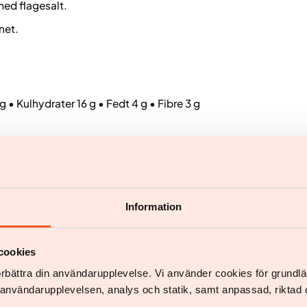
med flagesalt.
vnet.
g • Kulhydrater 16 g • Fedt 4 g • Fibre 3 g
Information
cookies
mhed, der specialiserer sig i medicinsk behandling af mennesker m
förbättra din användarupplevelse. Vi använder cookies för grund
v användarupplevelsen, analys och statik, samt anpassad, riktad 