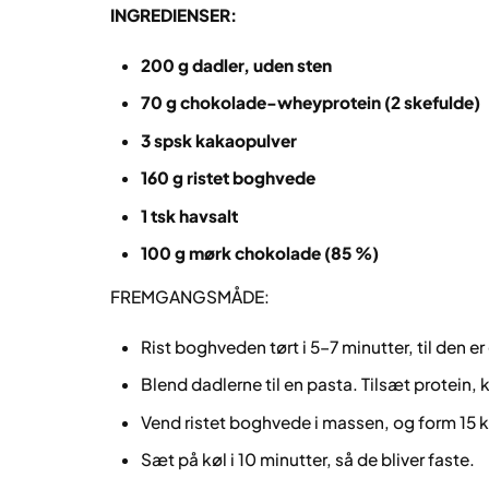
INGREDIENSER:
200 g dadler, uden sten
70 g chokolade-wheyprotein (2 skefulde)
3 spsk kakaopulver
160 g ristet boghvede
1 tsk havsalt
100 g mørk chokolade (85 %)
FREMGANGSMÅDE:
Rist boghveden tørt i 5–7 minutter, til den er
Blend dadlerne til en pasta. Tilsæt protein, 
Vend ristet boghvede i massen, og form 15 k
Sæt på køl i 10 minutter, så de bliver faste.