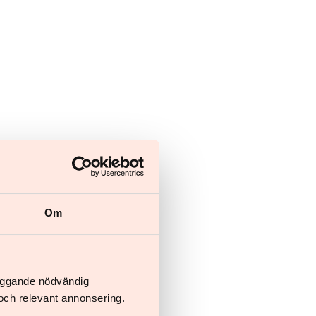
Om
ed overvægt og svær overvægt
läggande nödvändig
och relevant annonsering.