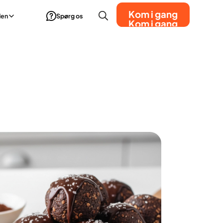
Kom i gang
den
Spørg os
Kom i gang