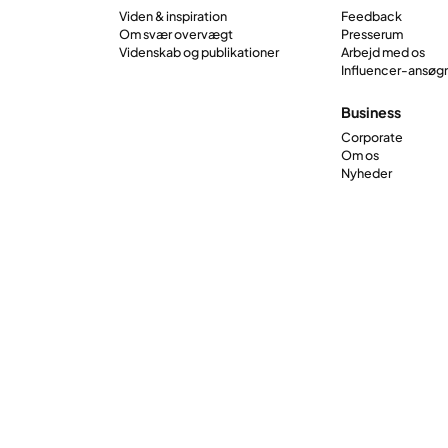
Viden & inspiration
Feedback
Om svær overvægt
Presserum
Videnskab og publikationer
Arbejd med os
Influencer-ansøg
Business
Corporate
Om os
Nyheder