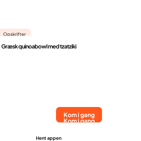
Opskrifter
Græsk quinoabowl med tzatziki
Kom i gang
Kom i gang
Hent appen