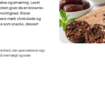
lse og ernæring. Lavet
otein giver de en brownie-
mvittighed. Ristet
 mens mørk chokolade og
te som snacks, dessert
omhed, der specialiserer sig i
d overvægt og svær