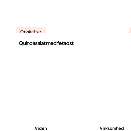
Opskrifter
Quinoasalat med fetaost
Viden
Virksomhed