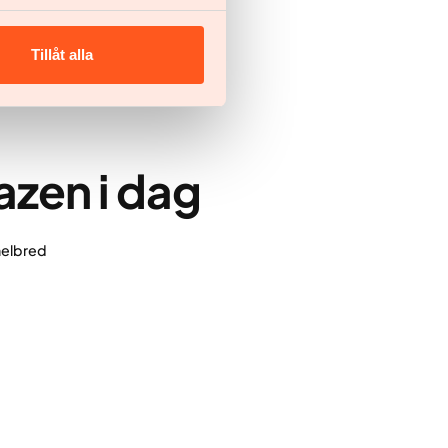
Tillåt alla
azen i dag
 helbred