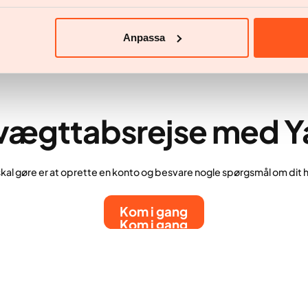
Anpassa
 vægttabsrejse med Y
skal gøre er at oprette en konto og besvare nogle spørgsmål om dit
Kom i gang
Kom i gang