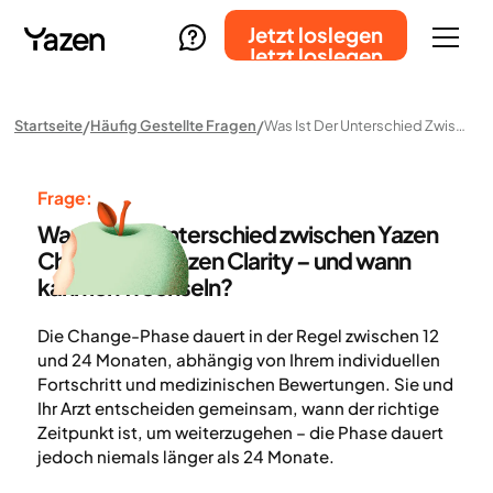
Jetzt loslegen
Jetzt loslegen
Startseite
Häufig Gestellte Fragen
Was Ist Der Unterschied Zwischen Yazen Change Und Yazen Clarity – Und Wann Kann Ich Wechseln?
Frage:
Was ist der Unterschied zwischen Yazen
Change und Yazen Clarity – und wann
kann ich wechseln?
Die Change-Phase dauert in der Regel zwischen 12
und 24 Monaten, abhängig von Ihrem individuellen
Fortschritt und medizinischen Bewertungen. Sie und
Ihr Arzt entscheiden gemeinsam, wann der richtige
Zeitpunkt ist, um weiterzugehen – die Phase dauert
jedoch niemals länger als 24 Monate.