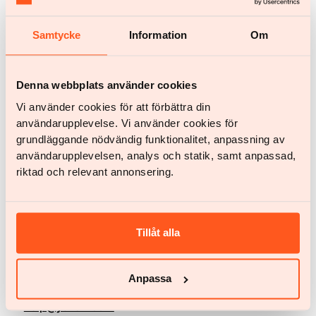
Samtycke
Information
Om
Denna webbplats använder cookies
Vi använder cookies för att förbättra din
användarupplevelse. Vi använder cookies för
grundläggande nödvändig funktionalitet, anpassning av
användarupplevelsen, analys och statik, samt anpassad,
riktad och relevant annonsering.
Hast du noch weitere Fragen?
Tillåt alla
E-Mail
Antworte innerhalb von 24 Stunden.
Anpassa
help@yazen.com