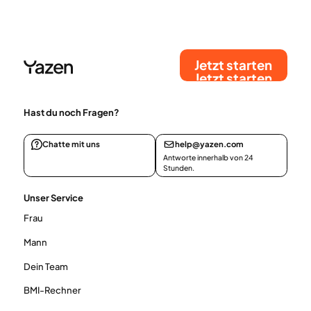
was für ein Rezept gebraucht wird und welche
Risiken Online-Bestellungen bergen. Dieser
Ratgeber erklärt den Prozess innerhalb der EU und
die Voraussetzungen für Patienten.
Jetzt starten
Jetzt starten
Hast du noch Fragen?
Chatte mit uns
help@yazen.com
Antworte innerhalb von 24
Stunden.
Unser Service
Frau
Mann
Dein Team
BMI-Rechner