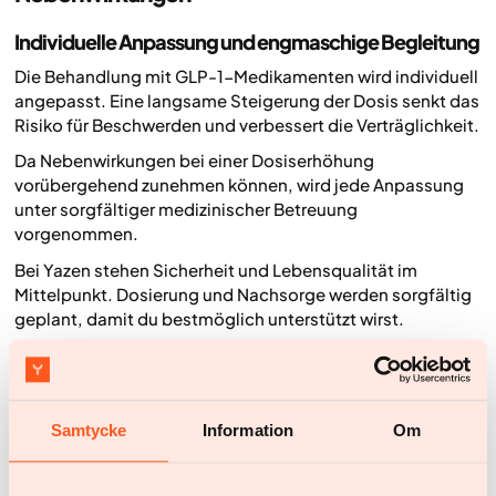
Individuelle Anpassung und engmaschige Begleitung
Die Behandlung mit GLP-1-Medikamenten wird individuell
angepasst. Eine langsame Steigerung der Dosis senkt das
Risiko für Beschwerden und verbessert die Verträglichkeit.
Da Nebenwirkungen bei einer Dosiserhöhung
vorübergehend zunehmen können, wird jede Anpassung
unter sorgfältiger medizinischer Betreuung
vorgenommen.
Bei Yazen stehen Sicherheit und Lebensqualität im
Mittelpunkt. Dosierung und Nachsorge werden sorgfältig
geplant, damit du bestmöglich unterstützt wirst.
Das Prinzip der niedrigsten wirksamen Dosis
Es ist ein häufiger Irrtum, dass immer die Höchstdosis
notwendig ist. Die Dosis wird nur so weit gesteigert, bis
Samtycke
Information
Om
eine ausreichende Wirkung auf Hunger und Gewicht
erreicht ist. So lässt sich das Risiko für Nebenwirkungen