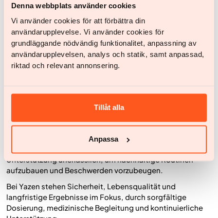
reduzieren.
Denna webbplats använder cookies
Ganzheitlicher Ansatz und Unterstützung im Alltag
Vi använder cookies för att förbättra din
användarupplevelse. Vi använder cookies för
Eine medikamentöse Therapie wirkt am besten als Teil
grundläggande nödvändig funktionalitet, anpassning av
eines strukturierten, langfristigen Behandlungsplans.
användarupplevelsen, analys och statik, samt anpassad,
Durch regelmäßige Termine und persönliche Begleitung
riktad och relevant annonsering.
kann die Therapie an deine Bedürfnisse und
Lebenssituation angepasst werden. Wenn ein
Medikament zu viele Nebenwirkungen verursacht, kann
gemeinsam geprüft werden, ob eine andere
Tillåt alla
Therapieoption sinnvoll ist.
Auch Essverhalten, Mahlzeitenstruktur und
Alltagsgewohnheiten beeinflussen die Verträglichkeit und
Anpassa
den Behandlungserfolg. Deshalb ist eine individuelle
Unterstützung unerlässlich, um nachhaltige Routinen
aufzubauen und Beschwerden vorzubeugen.
Bei Yazen stehen Sicherheit, Lebensqualität und
langfristige Ergebnisse im Fokus, durch sorgfältige
Dosierung, medizinische Begleitung und kontinuierliche