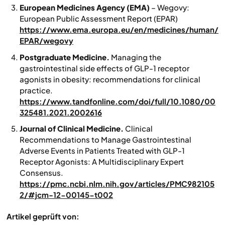
European Medicines Agency (EMA)
–
Wegovy:
European Public Assessment Report (EPAR)
https://www.ema.europa.eu/en/medicines/human/
EPAR/wegovy
Postgraduate Medicine.
Managing the
gastrointestinal side effects of GLP-1 receptor
agonists in obesity: recommendations for clinical
practice.
https://www.tandfonline.com/doi/full/10.1080/00
325481.2021.2002616
Journal of Clinical Medicine.
Clinical
Recommendations to Manage Gastrointestinal
Adverse Events in Patients Treated with GLP-1
Receptor Agonists: A Multidisciplinary Expert
Consensus.
https://pmc.ncbi.nlm.nih.gov/articles/PMC982105
2/#jcm-12-00145-t002
Artikel geprüft von: