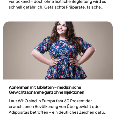
verlockend – doch ohne ärztliche Begleitung wird es
schnell gefährlich. Gefälschte Präparate, falsche
Dosierungen, Nährstoffmangel: Die Risiken von
Abnehmmedikamenten sind real. Hier erfährst du,
warum eine medizinische Betreuung bei der
Behandlung von Übergewicht unverzichtbar ist –
und wie eine sichere, nachhaltige Therapie aussieht.
Medizin
Abnehmen mit Tabletten – medizinische
Gewichtsabnahme ganz ohne Injektionen
Laut WHO sind in Europa fast 60 Prozent der
erwachsenen Bevölkerung von Übergewicht oder
Adipositas betroffen – ein deutliches Zeichen dafür,