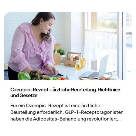
dass integrierte Behandlungsstrategien nötig sind,
die medizinische Therapie mit
Lebensstilveränderungen kombinieren (1).
Medizin
Ozempic-Rezept – ärztliche Beurteilung, Richtlinien
und Gesetze
Für ein Ozempic-Rezept ist eine ärztliche
Beurteilung erforderlich. GLP-1-Rezeptoragonisten
haben die Adipositas-Behandlung revolutioniert,
doch die große Nachfrage wirft Fragen zu
Vorschriften und Sicherheit auf. Viele fragen sich,