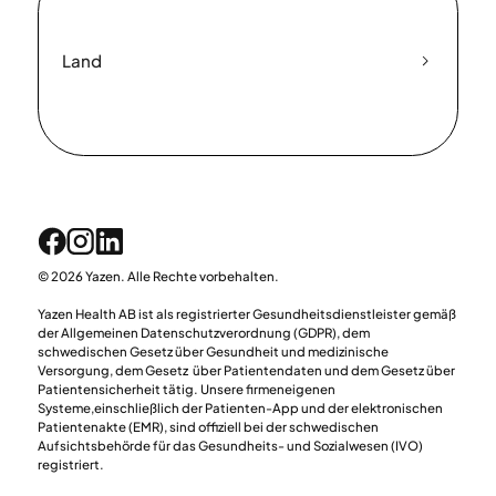
Land
© 2026 Yazen. Alle Rechte vorbehalten.
Yazen Health AB ist als registrierter Gesundheitsdienstleister gemäß
der Allgemeinen Datenschutzverordnung (GDPR), dem
schwedischen Gesetz über Gesundheit und medizinische
Versorgung, dem Gesetz über Patientendaten und dem Gesetz über
Patientensicherheit tätig. Unsere firmeneigenen
Systeme,einschließlich der Patienten-App und der elektronischen
Patientenakte (EMR), sind offiziell bei der schwedischen
Aufsichtsbehörde für das Gesundheits- und Sozialwesen (IVO)
registriert.