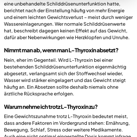
eine unbehandelte Schilddrüsenunterfunktion hatte,
berichtet nach der Einstellung häufig von mehr Energie
und einem leichten Gewichtsverlust – meist durch weniger
Wassereinlagerungen. Wer normale Schilddrüsenwerte
hat, beschreibt dagegen keinen Effekt auf das Gewicht,
dafür aber Nebenwirkungen wie Herzklopfen und Unruhe.
Nimmt man ab, wenn man L-Thyroxin absetzt?
Nein, eher im Gegenteil. Wird L-Thyroxin bei einer
bestehenden Schilddrüsenunterfunktion eigenmächtig
abgesetzt, verlangsamt sich der Stoffwechsel wieder,
Wasser wird stärker eingelagert und das Gewicht steigt
häufig an. Ein Absetzen sollte deshalb niemals ohne
ärztliche Rücksprache erfolgen.
Warum nehme ich trotz L-Thyroxin zu?
Eine Gewichtszunahme trotz L-Thyroxin bedeutet meist,
dass andere Faktoren im Vordergrund stehen: Ernährung,
Bewegung, Schlaf, Stress oder weitere Medikamente.
Auch eine nicht optimal eingestellte Dosis kommt infrage.