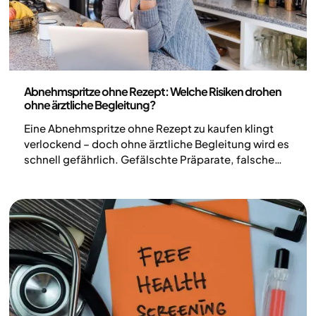
Medizin
Abnehmspritze ohne Rezept: Welche Risiken drohen
ohne ärztliche Begleitung?
Eine Abnehmspritze ohne Rezept zu kaufen klingt
verlockend – doch ohne ärztliche Begleitung wird es
schnell gefährlich. Gefälschte Präparate, falsche
Dosierungen, Nährstoffmangel: Die Risiken von
Abnehmmedikamenten sind real. Hier erfährst du,
warum eine medizinische Betreuung bei der
Behandlung von Übergewicht unverzichtbar ist –
und wie eine sichere, nachhaltige Therapie aussieht.