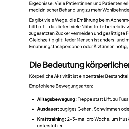
Ergebnisse. Viele Patientinnen und Patienten 
medizinischer Behandlung zu mehr Wohlbefinden
Es gibt viele Wege, die Ernährung beim Abnehm
hilft oft – das liefert viele Nährstoffe bei relat
zugesetzten Zucker vermeiden und gesättigte Fet
Gleichzeitig gilt: Jeder Mensch ist anders, und 
Ernährungsfachpersonen oder Ärzt:innen nötig,
Die Bedeutung körperlicher
Körperliche Aktivität ist ein zentraler Bestand
Empfohlene Bewegungsarten:
Alltagsbewegung:
Treppe statt Lift, zu Fu
Ausdauer:
zügiges Gehen, Schwimmen ode
Krafttraining:
2–3-mal pro Woche, um Muske
unterstützen