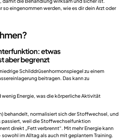
, damit die Behandlung wirksam und sicher ist.
nur so eingenommen werden, wie es dir dein Arzt oder
ehmen?
terfunktion: etwas
t aber begrenzt
niedrige Schilddrüsenhormonspiegel zu einem
assereinlagerung beitragen. Das kann zu
enig Energie, was die körperliche Aktivität
n) behandelt, normalisiert sich der Stoffwechsel, und
assiert, weil die Stoffwechselfunktion
ment direkt „Fett verbrennt“. Mit mehr Energie kann
– sowohl im Alltag als auch mit geplantem Training.