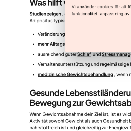
Was hilft wirklich beim A
Vi använder cookies för att 
Studien zeigen
, dass nachhaltige Gewichtsab
funktionalitet, anpassning a
Adipositas typischerweise durch folgende Ansät
Veränderungen der Essgewohnheiten
mehr Alltagsbewegung und gezieltes Traini
ausreichend guter
Schlaf
und
Stressmanag
Verhaltensunterstützung und regelmässige
medizinische Gewichtsbehandlung
, wenn 
Gesunde Lebensstiländeru
Bewegung zur Gewichtsa
Wenn Gewichtsabnahme dein Ziel ist, ist es wic
Aktivität sowohl Gewicht als auch Gesundheit 
nährstoffreich ist und gleichzeitig zur Energiezu