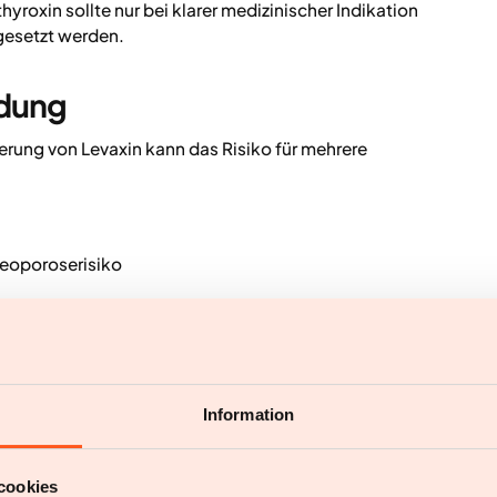
yroxin sollte nur bei klarer medizinischer Indikation
ngesetzt werden.
ndung
rung von Levaxin kann das Risiko für mehrere
teoporoserisiko
linien betonen diese Risiken und raten klar davon
sabnahme zu verwenden.
ungen hast, solltest du dich immer an eine Ärztin
Information
cookies