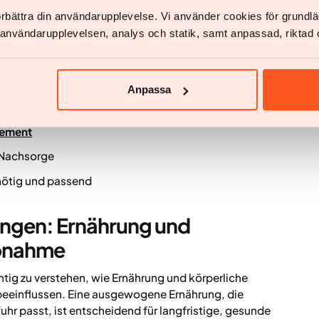
bnehmen?
förbättra din användarupplevelse. Vi använder cookies för grund
nahme bei Menschen mit Übergewicht oder
v användarupplevelsen, analys och statik, samt anpassad, riktad 
ze unterstützt wird:
Anpassa
ng
ement
 Nachsorge
nötig und passend
ngen: Ernährung und
bnahme
htig zu verstehen, wie Ernährung und körperliche
beeinflussen. Eine ausgewogene Ernährung, die
fuhr passt, ist entscheidend für langfristige, gesunde