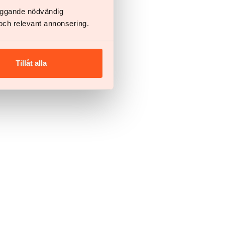
läggande nödvändig
och relevant annonsering.
Tillåt alla