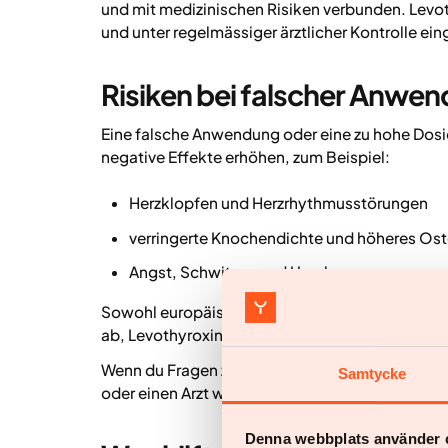
und mit medizinischen Risiken verbunden. Levoth
und unter regelmässiger ärztlicher Kontrolle ei
Risiken bei falscher Anwe
Eine falsche Anwendung oder eine zu hohe Dosie
negative Effekte erhöhen, zum Beispiel:
Herzklopfen und Herzrhythmusstörungen
verringerte Knochendichte und höheres Os
Angst, Schwitzen und Unruhe
Sowohl europäische als auch amerikanische Leit
ab, Levothyroxin als „Abkürzung“ zur Gewicht
Wenn du Fragen zur Dosierung oder zu Nebenwirk
Samtycke
oder einen Arzt wenden.
Denna webbplats använder 