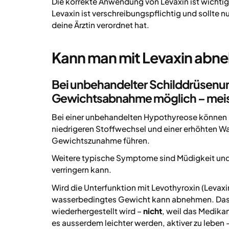
Die korrekte Anwendung von Levaxin ist wichtig
Levaxin ist verschreibungspflichtig und sollte 
deine Ärztin verordnet hat.
Kann man mit Levaxin abn
Bei unbehandelter Schilddrüsenun
Gewichtsabnahme möglich – meis
Bei einer unbehandelten Hypothyreose können 
niedrigeren Stoffwechsel und einer erhöhten W
Gewichtszunahme führen.
Weitere typische Symptome sind Müdigkeit und w
verringern kann.
Wird die Unterfunktion mit Levothyroxin (Levaxi
wasserbedingtes Gewicht kann abnehmen. Das p
wiederhergestellt wird –
nicht
, weil das Medika
es ausserdem leichter werden, aktiver zu leben 