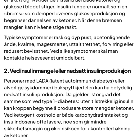
glukose i blodet stiger. Insulin fungerer normalt som en
«brems» som demper leverens glukoseproduksjon og
begrenser dannelsen av ketoner. Når denne bremsen
mangler, kan nivåene stige raskt.
Typiske symptomer er rask og dyp pust, acetonlignende
ånde, kvalme, magesmerter, uttalt tretthet, forvirring eller
redusert bevissthet. Ved slike symptomer skal man
kontakte helsevesenet umiddelbart.
2. Ved insulinmangel eller nedsatt insulinproduksjon
Personer med LADA (latent autoimmun diabetes) eller
alvorlige sykdommer i bukspyttkjertelen kan ha betydelig
nedsatt insulinproduksjon. Da gjelder i stor grad det
samme som ved type 1-diabetes: uten tilstrekkelig insulin
kan kroppen begynne å produsere store mengder ketoner.
Ved ketogent kosthold er både karbohydratinntaket og
insulindosene ofte lavere, noe som gir mindre
sikkerhetsmargin og øker risikoen for ukontrollert økning
av ketoner.