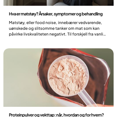
Ernæring
Hva er matstøy? Årsaker, symptomer og behandling
Matstøy, eller food noise, innebærer vedvarende,
uønskede og slitsomme tanker om mat som kan
påvirke livskvaliteten negativt. Til forskjell fra vanlige
tanker om mat, er matstøy ofte stressende og
påtrengende, og handler ofte like mye om sult og
sug som regler, tider og kontroll. Matstøy er et
relativt nytt begrep innen forskningen og setter ord
på noe som mange lenge har kjent på.
Ernæring
Proteinpulver og vekttap: når, hvordan og for hvem?