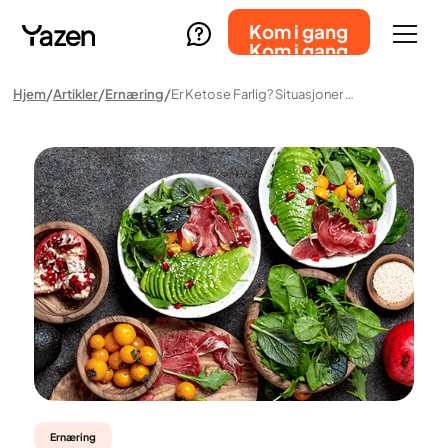
Kom i gang
Kom i gang
Hjem
Artikler
Ernæring
Er Ketose Farlig? Situasjoner Der Ketose Kan Være Risikabelt – Og Ulemper Med Kostholdet
Ernæring