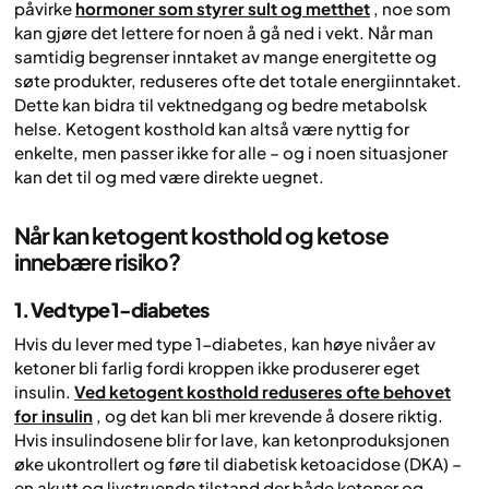
påvirke
hormoner som styrer sult og metthet
, noe som
kan gjøre det lettere for noen å gå ned i vekt. Når man
samtidig begrenser inntaket av mange energitette og
søte produkter, reduseres ofte det totale energiinntaket.
Dette kan bidra til vektnedgang og bedre metabolsk
helse. Ketogent kosthold kan altså være nyttig for
enkelte, men passer ikke for alle – og i noen situasjoner
kan det til og med være direkte uegnet.
Når kan ketogent kosthold og ketose
innebære risiko?
1. Ved type 1-diabetes
Hvis du lever med type 1-diabetes, kan høye nivåer av
ketoner bli farlig fordi kroppen ikke produserer eget
insulin.
Ved ketogent kosthold reduseres ofte behovet
for insulin
, og det kan bli mer krevende å dosere riktig.
Hvis insulindosene blir for lave, kan ketonproduksjonen
øke ukontrollert og føre til diabetisk ketoacidose (DKA) –
en akutt og livstruende tilstand der både ketoner og