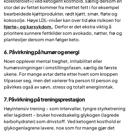
kolesterolet») ved ketogent kosthold, særlig dersom en
stor del av fettet kommer fra mettet fett i for eksempel
bearbeidede kjøttprodukter, rødt kjøtt, smør, fløte og
kokosolje. Høye LDL-nivåer kan over tid øke risikoen for
hjerte- og karsykdom.
Derfor er det ekstra viktig å
prioritere sunnere fettkilder som avokado, nøtter, frø og
planteoljer dersom man følger keto.
6. Påvirkning på humør og energi
Noen opplever mental treghet, irritabilitet eller
humørsvingninger i omstillingsfasen, særlig de første
ukene. For mange avtar dette etter hvert som kroppen
tilpasser seg, men det varierer fra person til person og
påvirkes også av søvn, stress og totalt energiinntak.
7. Påvirkning på treningsprestasjon
Høyintensiv trening – som intervaller, tyngre styrketrening
eller lagidrett – bruker hovedsakelig glykogen (lagrede
karbohydrater) som drivstoff. Ved ketogent kosthold er
glykogenlagrene lavere, noe som for mange gjør det