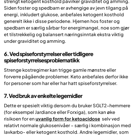
strengt ketogent kosthold påvirker graviditet og amming.
Siden foster og spedbarn er avhengige av jevn tilgang på
energi, inkludert glukose, anbefales ketogent kosthold
generelt ikke i disse periodene. Hjernen hos foster og
spedbarn er særlig sårbar for energimangel, noe som gjør
et tilstrekkelig og balansert næringsinntak ekstra viktig
under graviditet og amming.
6. Ved spiseforstyrrelser eller tidligere
spiseforstyrrelsesproblematikk
Strenge kostregimer kan trigge gamle mønstre eller
forverre pågående problemer. Keto anbefales derfor ikke
for personer som har eller har hatt spiseforstyrrelser.
7. Ved bruk av enkelte legemidler
Dette er spesielt viktig dersom du bruker SGLT2-hemmere
(for eksempel Jardiance eller Forxiga), som kan øke
risikoen for en
uvanlig form for ketoacidose
selv ved
relativt normale glukosenivåer – særlig i kombinasjon med
lavkarbo- eller ketogent kosthold. Andre legemidler, som