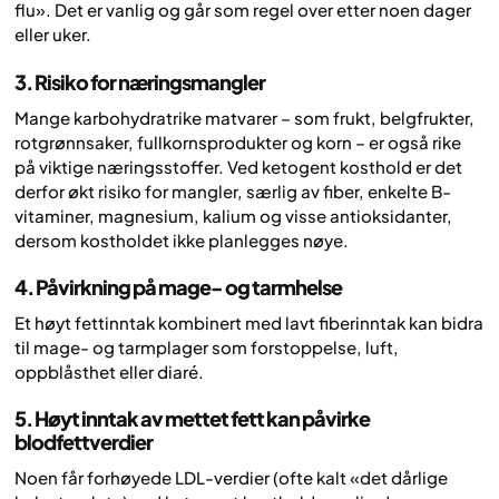
flu». Det er vanlig og går som regel over etter noen dager
eller uker.
3. Risiko for næringsmangler
Mange karbohydratrike matvarer – som frukt, belgfrukter,
rotgrønnsaker, fullkornsprodukter og korn – er også rike
på viktige næringsstoffer. Ved ketogent kosthold er det
derfor økt risiko for mangler, særlig av fiber, enkelte B-
vitaminer, magnesium, kalium og visse antioksidanter,
dersom kostholdet ikke planlegges nøye.
4. Påvirkning på mage- og tarmhelse
Et høyt fettinntak kombinert med lavt fiberinntak kan bidra
til mage- og tarmplager som forstoppelse, luft,
oppblåsthet eller diaré.
5. Høyt inntak av mettet fett kan påvirke
blodfettverdier
Noen får forhøyede LDL-verdier (ofte kalt «det dårlige