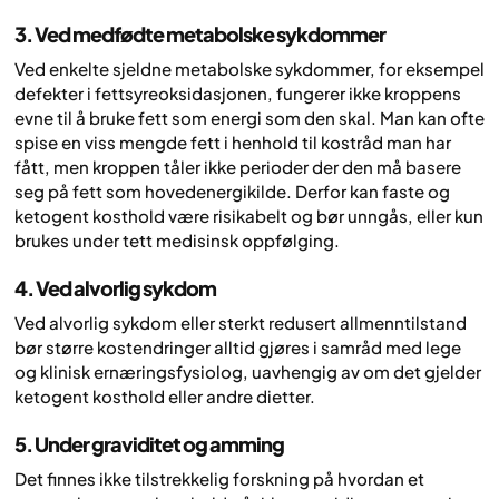
3. Ved medfødte metabolske sykdommer
Ved enkelte sjeldne metabolske sykdommer, for eksempel
defekter i fettsyreoksidasjonen, fungerer ikke kroppens
evne til å bruke fett som energi som den skal. Man kan ofte
spise en viss mengde fett i henhold til kostråd man har
fått, men kroppen tåler ikke perioder der den må basere
seg på fett som hovedenergikilde. Derfor kan faste og
ketogent kosthold være risikabelt og bør unngås, eller kun
brukes under tett medisinsk oppfølging.
4. Ved alvorlig sykdom
Ved alvorlig sykdom eller sterkt redusert allmenntilstand
bør større kostendringer alltid gjøres i samråd med lege
og klinisk ernæringsfysiolog, uavhengig av om det gjelder
ketogent kosthold eller andre dietter.
5. Under graviditet og amming
Det finnes ikke tilstrekkelig forskning på hvordan et