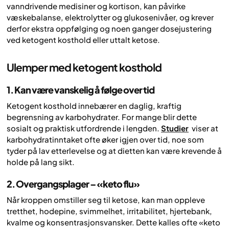
vanndrivende medisiner og kortison, kan påvirke
væskebalanse, elektrolytter og glukosenivåer, og krever
derfor ekstra oppfølging og noen ganger dosejustering
ved ketogent kosthold eller uttalt ketose.
Ulemper med ketogent kosthold
1. Kan være vanskelig å følge over tid
Ketogent kosthold innebærer en daglig, kraftig
begrensning av karbohydrater. For mange blir dette
sosialt og praktisk utfordrende i lengden.
Studier
viser at
karbohydratinntaket ofte øker igjen over tid, noe som
tyder på lav etterlevelse og at dietten kan være krevende å
holde på lang sikt.
2. Overgangsplager – «keto flu»
Når kroppen omstiller seg til ketose, kan man oppleve
tretthet, hodepine, svimmelhet, irritabilitet, hjertebank,
kvalme og konsentrasjonsvansker. Dette kalles ofte «keto