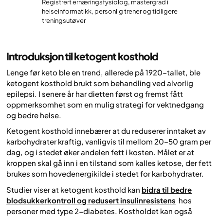
Registrert ernæringsfysiolog, mastergrad i
helseinformatikk, personlig trener og tidligere
treningsutøver
Introduksjon til ketogent kosthold
Lenge før keto ble en trend, allerede på 1920-tallet, ble
ketogent kosthold brukt som behandling ved alvorlig
epilepsi. I senere år har dietten først og fremst fått
oppmerksomhet som en mulig strategi for vektnedgang
og bedre helse.
Ketogent kosthold innebærer at du reduserer inntaket av
karbohydrater kraftig, vanligvis til mellom 20–50 gram per
dag, og i stedet øker andelen fett i kosten. Målet er at
kroppen skal gå inn i en tilstand som kalles ketose, der fett
brukes som hovedenergikilde i stedet for karbohydrater.
Studier viser at ketogent kosthold kan
bidra til bedre
blodsukkerkontroll og redusert insulinresistens
hos
personer med type 2-diabetes. Kostholdet kan også