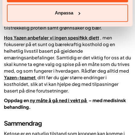
anbefaler vi i Yazen ikke ketogent kosthold i kombinasjon
med
medikamentell behandling
. Dersom man likevel
Anpassa
ønsker å prøve keto på egen hånd og dette fungerer uten
bivirkninger, anbefaler vi å ha fokus på sunne fettkilder,
tilstrekkelig protein samt grønnsaker og bær.
Hos Yazen anbefaler vi ingen spesifikk diett
, men
fokuserer på et sunt og bærekraftig kosthold og en
helhetlig livsstil basert på gjeldende
ernæringsanbefalinger. Samtidig er det viktig for oss at du
skal kunne ta egne valg og spise på en måte som du trives
med, og som fungerer i hverdagen. Rådfør deg alltid med
Yazen-teamet
ditt før du gjør større endringer i
kostholdet, slik at vi kan hjelpe deg med tilpasninger
basert på dine forutsetninger.
Oppdag en
ny måte å gå ned i vekt på
– med medisinsk
behandling.
Sammendrag
Ketose er en naturlig tilstand som kroppen kan komme i