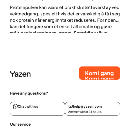
Proteinpulver kan være et praktisk støtteverktøy ved
vektnedgang, spesielt hvis det er vanskelig å få i seg
nok protein når energiinntaket reduseres. For noen
kan det fungere som et enkelt alternativ og gjøre
måltidsplanleggingen lettere. Samtidig er ikke
proteinpulver noe must, og det erstatter ikke et
næringsrikt og variert kosthold. I denne artikkelen
går vi gjennom når proteinpulver kan være nyttig, og
hvordan det kan gjøre vektnedgang litt enklere.
Kom i gang
Kom i gang
Have any questions?
Chat with us
help@yazen.com
Answer within 24 hours.
Our service