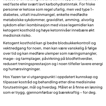
ved faste eller svært lavt karbohydratinntak. For friske
personer er ketose som regel ufarlig, men ved type 1-
diabetes, uttalt insulinmangel, enkelte medfødte
metabolske sykdommer, graviditet, amming, alvorlig
sykdom eller i kombinasjon med visse legemidler kan
ketogent kosthold og høye ketonnivåer innebære økt
medisinsk risiko.
Ketogent kosthold kan gi bedre blodsukkerkontroll og
vektnedgang for noen, men kan være vanskelig å følge
over tid og kan medføre ulemper som næringsmangler,
mage- og tarmplager, påvirkning på blodfettverdier,
redusert treningsprestasjon og i noen tilfeller lavere energi
og humørsvingninger.
Hos Yazen tar vi utgangspunkt i oppdatert kunnskap og
tilpasser kostråd og behandling etter dine medisinske
forutsetninger, mål og hverdag. Målet er å finne en løsning
som er trygg, gjennomførbar og bærekraftig – for deg.