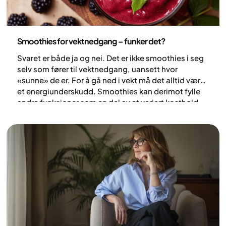
Ernæring
Smoothies for vektnedgang – funker det?
Svaret er både ja og nei. Det er ikke smoothies i seg
selv som fører til vektnedgang, uansett hvor
«sunne» de er. For å gå ned i vekt må det alltid være
et energiunderskudd. Smoothies kan derimot fylle
andre funksjoner som en del av et variert kosthold.
For eksempel kan de være et praktisk alternativ når
tiden er knapp eller appetitten er lav, og samtidig en
enkel måte å få i seg mer protein, grønnsaker, frukt
og bær.