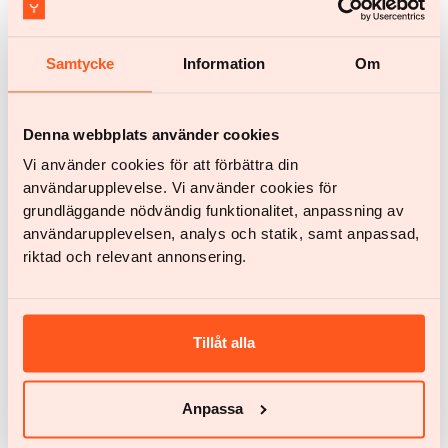
Samtycke
Information
Om
Denna webbplats använder cookies
Vi använder cookies för att förbättra din
Bárbara Roura
“Con Yazen perdí los dos primeros kilos en solo
användarupplevelse. Vi använder cookies för
dos semanas, ¡fue motivador!”
grundläggande nödvändig funktionalitet, anpassning av
användarupplevelsen, analys och statik, samt anpassad,
Ver testimonio completo
riktad och relevant annonsering.
Tillåt alla
Calcula cuándo puedes alcanzar su peso
Anpassa
ideal