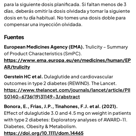
para la siguiente dosis planificada. Si faltan menos de 3
días, deberás omitir la dosis olvidada y tomar la siguiente
dosis en tu día habitual. No tomes una dosis doble para
compensar una inyección olvidada.
Fuentes
European Medicines Agency (EMA).
Trulicity – Summary
of Product Characteristics (SmPC).
https://www.ema.europa.eu/en/medicines/human/EP
AR/trulicity
Gerstein HC et al.
Dulaglutide and cardiovascular
outcomes in type 2 diabetes (REWIND).
The Lancet.
https://www.thelancet.com/journals/lancet/article/PII
S0140-6736(19)31149-3/abstract
Bonora, E., Frias, J.P., Tinahones, F.J.
et al.
(2021).
Effect of dulaglutide 3.0 and 4.5 mg on weight in patients
with type 2 diabetes: Exploratory analyses of AWARD-11.
Diabetes, Obesity & Metabolism.
https://doi.org/10.1111/dom.14465