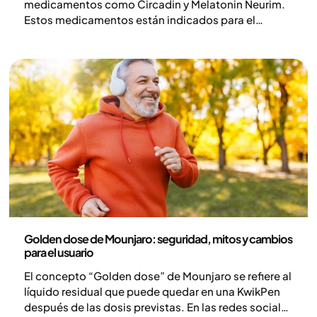
medicamentos como Circadin y Melatonin Neurim.
Estos medicamentos están indicados para el
tratamiento a corto plazo del insomnio primario,
caracterizado por una mala calidad del sueño.
¿Cómo puede influir esto en el peso?
Medicina
Golden dose de Mounjaro: seguridad, mitos y cambios
para el usuario
El concepto “Golden dose” de Mounjaro se refiere al
líquido residual que puede quedar en una KwikPen
después de las dosis previstas. En las redes sociales