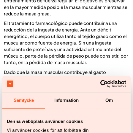
entrenamiento de fuerza regular. El objetivo es preservar
en la mayor medida posible la masa muscular mientras se
reduce la masa grasa.
El tratamiento farmacológico puede contribuir a una
reducción de la ingesta de energía. Ante un déficit
energético, el cuerpo utiliza tanto el tejido graso como el
muscular como fuente de energía. Sin una ingesta
suficiente de proteínas y una actividad estimulante del
músculo, parte de la pérdida de peso puede consistir, por
tanto, en la pérdida de masa muscular.
Dado que la masa muscular contribuye al gasto
energético del cuerpo, una pérdida de músculo reducirá
el metabolismo basal. Esto significa que tu cuerpo quema
menos calorías en reposo, lo que dificulta mantener
estable el nuevo peso a largo plazo.
El entrenamiento de
Samtycke
Information
Om
fuerza
funciona como una señal para que el cuerpo
preserve la musculatura, mientras que la proteína aporta
los bloques de construcción necesarios para mantener y
Denna webbplats använder cookies
reparar el tejido muscular.
Vi använder cookies för att förbättra din