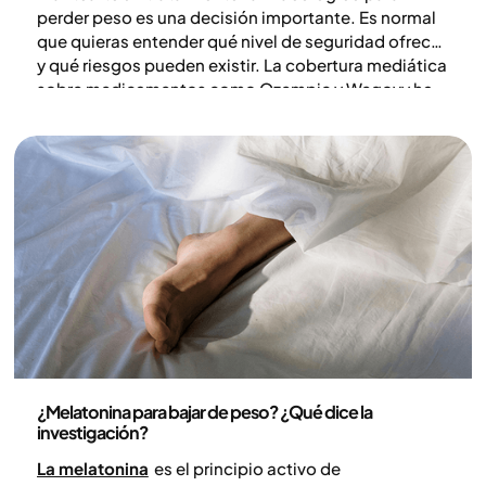
perder peso es una decisión importante. Es normal
que quieras entender qué nivel de seguridad ofrece
y qué riesgos pueden existir. La cobertura mediática
sobre medicamentos como Ozempic y Wegovy ha
sido amplia, y a veces la información resulta
contradictoria. Para tomar una decisión bien
fundamentada, es clave apoyarse en evidencia
científica y en una valoración médica individual.
Medicina
¿Melatonina para bajar de peso? ¿Qué dice la
investigación?
La melatonina
es el principio activo de