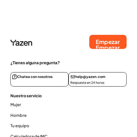
se difunden consejos sobre el uso de este líquido
como una dosis extra, pero los servicios sanitarios
lo desaconsejan porque la dosis no cuenta con
garantía de calidad. Los cambios en el diseño de la
pluma para 2026 buscan reforzar la seguridad del
paciente.
Empezar
Empezar
¿Tienes alguna pregunta?
Chatea con nosotros
help@yazen.com
Respuesta en 24 horas
Nuestro servicio
Mujer
Hombre
Tu equipo
Calculadora de IMC