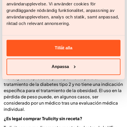
Preguntas frecuentes sobre Trulicity
användarupplevelse. Vi använder cookies för
grundläggande nödvändig funktionalitet, anpassning av
¿Cómo funciona Trulicity en la pérdida de peso?
användarupplevelsen, analys och statik, samt anpassad,
Trulicity contiene dulaglutida, que pertenece al grupo de
riktad och relevant annonsering.
los agonistas del receptor de GLP-1. El medicamento
imita el efecto de la propia hormona del cuerpo GLP-1 y
afecta tanto a la regulación del azúcar en sangre como al
apetito. El tratamiento puede contribuir a una mayor
Tillåt alla
sensación de saciedad y a una menor ingesta de energía,
entre otras cosas, al retrasar el vaciamiento gástrico y
afectar la regulación del apetito. En algunos pacientes,
Anpassa
esto conduce a una cierta pérdida de peso. Sin embargo,
Trulicity está aprobado principalmente para el
tratamiento de la diabetes tipo 2 y no tiene una indicación
específica para el tratamiento de la obesidad. El uso en la
pérdida de peso puede, en algunos casos, ser
considerado por un médico tras una evaluación médica
individual.
¿Es legal comprar Trulicity sin receta?