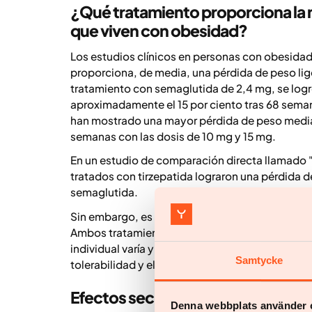
¿Qué tratamiento proporciona la 
que viven con obesidad?
Los estudios clínicos en personas con obesidad 
proporciona, de media, una pérdida de peso lig
tratamiento con semaglutida de 2,4 mg, se log
aproximadamente el 15 por ciento tras 68 semana
han mostrado una mayor pérdida de peso media,
semanas con las dosis de 10 mg y 15 mg.
En un estudio de comparación directa llamado
tratados con tirzepatida lograron una pérdida 
semaglutida.
Sin embargo, es importante destacar que estos r
Ambos tratamientos proporcionan una pérdida de
individual varía y se ve influenciado, entre otro
Samtycke
tolerabilidad y el grado en que se integran las m
Efectos secundarios: ¿hay difere
Denna webbplats använder 