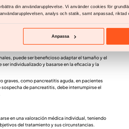
da y la tirzepatida es muy similar y está dominado por
förbättra din användarupplevelse. Vi använder cookies för grund
ea y estreñimiento, especialmente al inicio del
v användarupplevelsen, analys och statik, samt anpassad, riktad 
elacionados principalmente con los efectos de los
nismos centrales de regulación del apetito.
ante las primeras semanas de tratamiento o en
Anpassa
 utiliza un aumento gradual de la dosis para mejorar la
inales, puede ser beneficioso adaptar el tamaño y el
 ser individualizado y basarse en la eficacia y la
ro graves, como pancreatitis aguda, en pacientes
ospecha de pancreatitis, debe interrumpirse el
.
rse en una valoración médica individual, teniendo
objetivos del tratamiento y sus circunstancias.