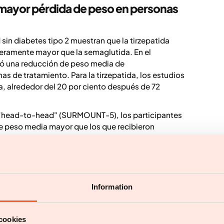
mayor pérdida de peso en personas
sin diabetes tipo 2 muestran que la tirzepatida
eramente mayor que la semaglutida. En el
ró una reducción de peso media de
s de tratamiento. Para la tirzepatida, los estudios
 alrededor del 20 por ciento después de 72
 "head-to-head" (SURMOUNT-5), los participantes
de peso media mayor que los que recibieron
esultados se refieren a promedios a nivel de grupo.
 peso clínicamente significativa. El efecto
s factores, por el cumplimiento del tratamiento, la
Information
edidas de estilo de vida en el tratamiento.
ncias?
cookies