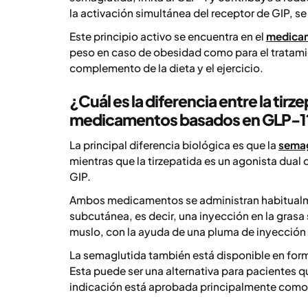
la activación simultánea del receptor de GIP, 
Este principio activo se encuentra en el
medica
peso en caso de obesidad como para el tratamie
complemento de la dieta y el ejercicio.
¿Cuál es la diferencia entre la tir
medicamentos basados en GLP-1
La principal diferencia biológica es que la
semag
mientras que la tirzepatida es un agonista dual
GIP.
Ambos medicamentos se administran habitualm
subcutánea, es decir, una inyección en la gras
muslo, con la ayuda de una pluma de inyección
La semaglutida también está disponible en forma
Esta puede ser una alternativa para pacientes qu
indicación está aprobada principalmente como t