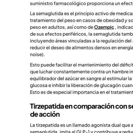
suministro farmacológico proporciona un efect
La semaglutida es el principio activo de med
tratamiento del peso en casos de obesidad y s
peso en adultos, así como de
Ozempic
, indica
de sus efectos periféricos, la semaglutida tam
incluyendo áreas vinculadas a la regulación del
reducir el deseo de alimentos densos en energía
noise
).
Esto puede facilitar el mantenimiento del défici
que luchar constantemente contra un hambre in
equilibrador del azúcar en sangre al estimular l
glucosa e inhibir la liberación de glucagón cua
Esto es de especial importancia en el tratamien
Tirzepatida en comparación con 
de acción
La tirzepatida es un llamado agonista dual que a
semaglutida, imita al GLP-1 y contribuye a reduc