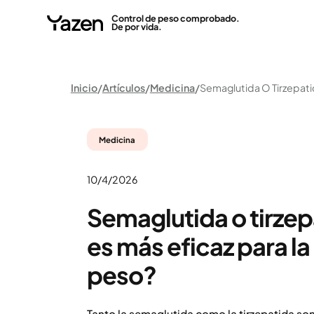
Control de peso comprobado.
De por vida.
Inicio
Artículos
Medicina
Medicina
10/4/2026
Semaglutida o tirzep
es más eficaz para l
peso?
Tanto la semaglutida como la tirzepatida s