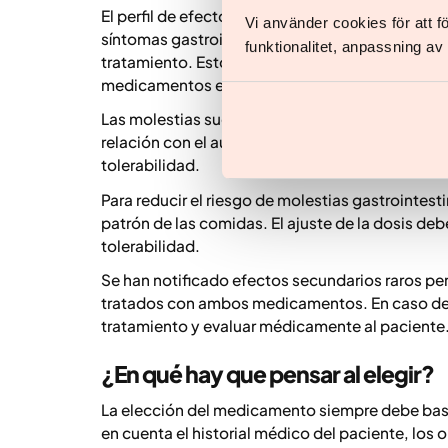
El perfil de efectos secundarios de la semagluti
Vi använder cookies för att 
síntomas gastrointestinales como náuseas, diarr
funktionalitet, anpassning a
tratamiento. Estos efectos secundarios están r
medicamentos en el vaciado gástrico y los meca
Las molestias suelen ser más pronunciadas dur
relación con el aumento de la dosis. Por ello, se
tolerabilidad.
Para reducir el riesgo de molestias gastrointest
patrón de las comidas. El ajuste de la dosis debe
tolerabilidad.
Se han notificado efectos secundarios raros pe
tratados con ambos medicamentos. En caso de s
tratamiento y evaluar médicamente al paciente
¿En qué hay que pensar al elegir?
La elección del medicamento siempre debe basa
en cuenta el historial médico del paciente, los 