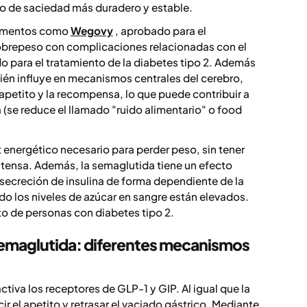
o de saciedad más duradero y estable.
icamentos como
Wegovy
, aprobado para el
obrepeso con complicaciones relacionadas con el
do para el tratamiento de la diabetes tipo 2. Además
bién influye en mecanismos centrales del cerebro,
 apetito y la recompensa, lo que puede contribuir a
 (se reduce el llamado "ruido alimentario" o
food
t energético necesario para perder peso, sin tener
tensa. Además, la semaglutida tiene un efecto
a secreción de insulina de forma dependiente de la
ndo los niveles de azúcar en sangre están elevados.
to de personas con diabetes tipo 2.
semaglutida: diferentes mecanismos
ctiva los receptores de GLP-1 y GIP. Al igual que la
ir el apetito y retrasar el vaciado gástrico. Mediante