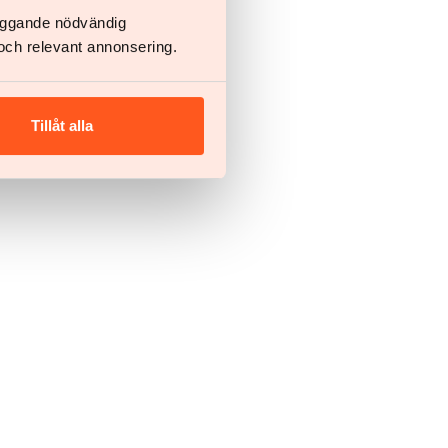
läggande nödvändig
och relevant annonsering.
Tillåt alla