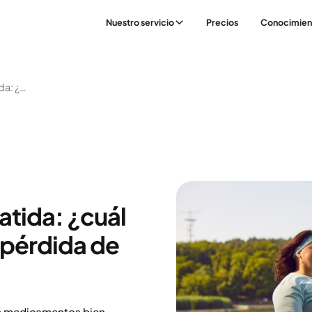
Nuestro servicio
Precios
Conocimien
Semaglutida O Tirzepatida: ¿cuál Es Más Eficaz Para La Pérdida De Peso?
atida: ¿cuál
a pérdida de
on medicamentos bien