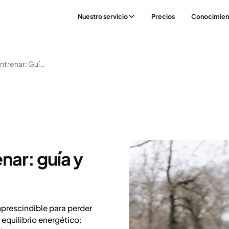
Nuestro servicio
Precios
Conocimien
Perder Peso Sin Entrenar: Guía Y Opciones
nar: guía y
mprescindible para perder
 equilibrio energético: