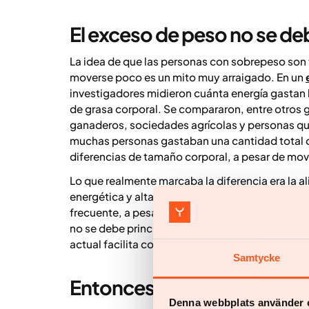
El exceso de peso no se de
La idea de que las personas con sobrepeso son 
moverse poco es un mito muy arraigado. En un
investigadores midieron cuánta energía gastan l
de grasa corporal. Se compararon, entre otros
ganaderos, sociedades agrícolas y personas que
muchas personas gastaban una cantidad total de
diferencias de tamaño corporal, a pesar de mov
Lo que realmente marcaba la diferencia era la 
energética y altamente apetecible está fácilm
frecuente, a pesar de un gasto energético pare
no se debe principalmente a la pereza o a la falt
actual facilita consumir más energía de la que e
Samtycke
Entonces, ¿qué es lo más 
Denna webbplats använder 