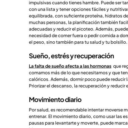
impulsivas cuando tienes hambre. Puede ser tan
con una lista y tener opciones fáciles y nutrit
equilibrada, con suficiente proteína, hidratos d
muchas personas, la planificación también faci
adecuadas y reducir el picoteo. Además, puede 
necesidad de comer fuera o pedir comida a domic
el peso, sino también para tu salud y tu bolsillo.
Sueño, estrés y recuperación
La falta de sueño afecta a las hormonas
que reg
comamos más de lo que necesitamos y que teng
calóricos. Además, dormir poco puede reducir la
Priorizar el descanso, la recuperación y reducir 
Movimiento diario
Por salud, es recomendable intentar moverse má
entrenar. El movimiento diario, como usar las e
pausas para levantarte y moverte, puede marcar 