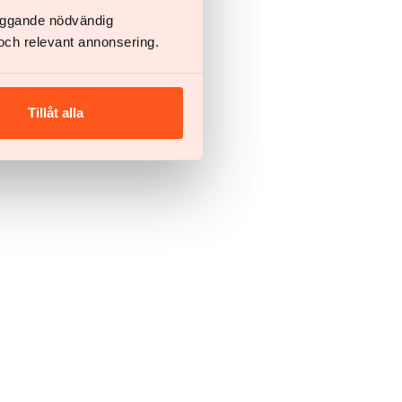
läggande nödvändig
och relevant annonsering.
Tillåt alla