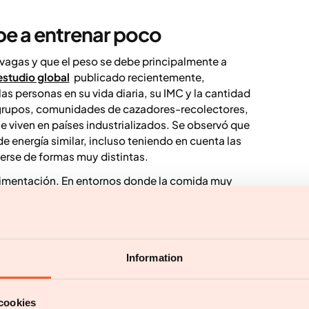
be a entrenar poco
vagas y que el peso se debe principalmente a
estudio global
publicado recientemente,
as personas en su vida diaria, su IMC y la cantidad
 grupos, comunidades de cazadores-recolectores,
 viven en países industrializados. Se observó que
 energía similar, incluso teniendo en cuenta las
erse de formas muy distintas.
alimentación. En entornos donde la comida muy
ente disponible, el exceso de peso es mucho más
cido. Los resultados indican que el exceso de peso
a de ejercicio, sino a que el entorno alimentario
l cuerpo necesita.
Information
importante para perder peso?
cookies