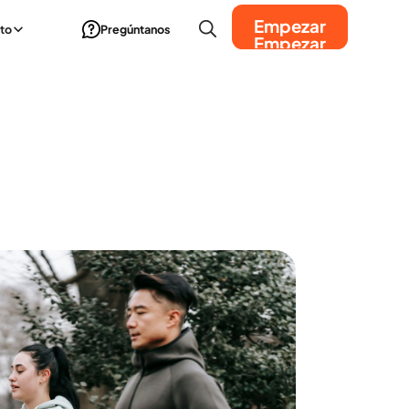
Empezar
to
Pregúntanos
Empezar