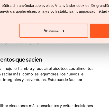
förbättra din användarupplevelse. Vi använder cookies för grund
v användarupplevelsen, analys och statik, samt anpassad, riktad 
 es el factor que más influye en el peso. No necesitas
n lo que comes y bebes, y en las cantidades, pueden
emplo, elegir alimentos más nutritivos y reducir
rgética sin saciar y aportan “calorías innecesarias”,
Anpassa
ulces y los snacks. A muchas personas también les
men y beben, por ejemplo en un diario alimentario,
mentos que sacien
 mejor el hambre y reducir el picoteo. Los alimentos
 saciar más, como las legumbres, los huevos, el
 integrales y las verduras. Esto puede facilitar
ilitar elecciones más conscientes y evitar decisiones