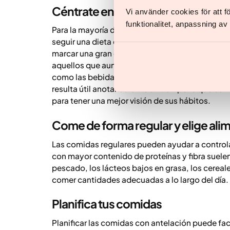
Céntrate en la alimentación
Vi använder cookies för att 
funktionalitet, anpassning a
Para la mayoría de las personas, la alimentación
seguir una dieta concreta. Pequeños cambios e
marcar una gran diferencia con el tiempo. Por ej
aquellos que aumentan fácilmente la ingesta ene
como las bebidas azucaradas, el alcohol, los d
resulta útil anotar durante un tiempo lo que co
para tener una mejor visión de sus hábitos.
Come de forma regular y elige ali
Las comidas regulares pueden ayudar a controlar
con mayor contenido de proteínas y fibra suelen
pescado, los lácteos bajos en grasa, los cereales
comer cantidades adecuadas a lo largo del día.
Planifica tus comidas
Planificar las comidas con antelación puede fac