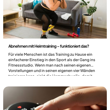
verbessern möchte, findet im Schwimmtraining
einen idealen Einstieg.
Körperliche Aktivität
Abnehmen mit Heimtraining – funktioniert das?
Für viele Menschen ist das Training zu Hause ein
einfacherer Einstieg in den Sport als der Gang ins
Fitnessstudio. Wenn man nach seinen eigenen
Vorstellungen und in seinen eigenen vier Wänden
trainieren kann, sinkt die Hemmschwelle, damit
anzufangen. Und das Training zu Hause kann
genauso effektiv sein wie das Training im
Fitnessstudio.