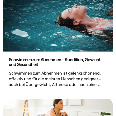
Körperliche Aktivität
Schwimmen zum Abnehmen – Kondition, Gewicht
und Gesundheit
Schwimmen zum Abnehmen ist gelenkschonend,
effektiv und für die meisten Menschen geeignet –
auch bei Übergewicht, Arthrose oder nach einer
Schwangerschaft. Der Auftrieb des Wassers
reduziert die Belastung von Gelenken und Skelett
um bis zu 90 % und macht Schwimmen zu einer
sanften Trainingsform, die den Körper kaum
beansprucht. Wer abnehmen oder seine Gesundheit