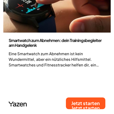
Körperliche Aktivität
Smartwatch zum Abnehmen: dein Trainingsbegleiter
am Handgelenk
Eine Smartwatch zum Abnehmen ist kein
Wundermittel, aber ein nützliches Hilfsmittel.
Smartwatches und Fitnesstracker helfen dir, ein
besseres Gefühl für deine Bewegung, deinen Schlaf
und deine Gewohnheiten zu entwickeln. Gleichzeitig
ist die Smartwatch eine Erweiterung deines
Smartphones. Aber wie setzt du sie beim Training
und beim Abnehmen wirklich sinnvoll ein?
Jetzt starten
Jetzt starten