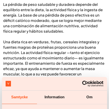
La pérdida de peso saludable y duradera depende del
equilibrio entre la dieta, la actividad física y la ingesta de
energía. La base de una pérdida de peso efectiva es un
déficit calórico moderado, que se logra mejor mediante
una combinación de alimentación nutritiva, actividad
física regular y hábitos saludables.
Una dieta rica en verduras, frutas, cereales integrales y
fuentes magras de proteínas proporciona una buena
nutrición. La actividad física regular —tanto el ejercicio
estructurado como el movimiento diario— es igualmente
importante. El entrenamiento de fuerza es especialmente
eficaz, ya que ayuda a mantener o aumentar la masa
muscular, lo que a su vez puede favorecer un
metabolismo más alto.
El descanso y el sueño adecuados también son
esenciales para una pérdida de peso sostenible. La falta
de sueño puede afectar las señales de hambre y
Samtycke
Information
Om
saciedad, dificultando el mantenimiento del peso a largo
plazo.