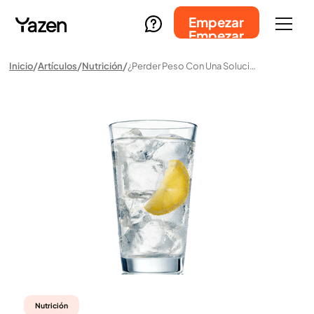
Empezar
Empezar
Inicio
Artículos
Nutrición
¿Perder Peso Con Una Solución De Rehidratación? Aquí Le Explicamos Por Qué Eso Es Un Error.
Nutrición