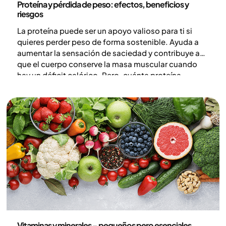
Proteína y pérdida de peso: efectos, beneficios y
riesgos
La proteína puede ser un apoyo valioso para ti si
quieres perder peso de forma sostenible. Ayuda a
aumentar la sensación de saciedad y contribuye a
que el cuerpo conserve la masa muscular cuando
hay un déficit calórico. Pero, cuánta proteína
deberías consumir si tu objetivo es bajar de peso,
qué beneficios y riesgos existen y cómo puedes
aumentar tu ingesta de proteína en la práctica. En
este artículo repasamos todo lo que necesitas saber
sobre la proteína y la pérdida de peso.
Nutrición
Vitaminas y minerales – pequeños pero esenciales