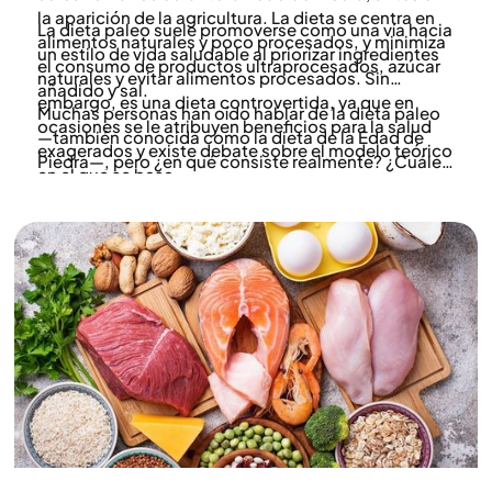
la aparición de la agricultura. La dieta se centra en
La dieta paleo suele promoverse como una vía hacia
alimentos naturales y poco procesados, y minimiza
un estilo de vida saludable al priorizar ingredientes
el consumo de productos ultraprocesados, azúcar
naturales y evitar alimentos procesados. Sin
añadido y sal.
embargo, es una dieta controvertida, ya que en
Muchas personas han oído hablar de la dieta paleo
ocasiones se le atribuyen beneficios para la salud
—también conocida como la dieta de la Edad de
exagerados y existe debate sobre el modelo teórico
Piedra—, pero ¿en qué consiste realmente? ¿Cuáles
en el que se basa.
son sus ventajas y desventajas, y qué dice la
ciencia? Las dietistas de Yazen aclaran los hechos.
Nutrición