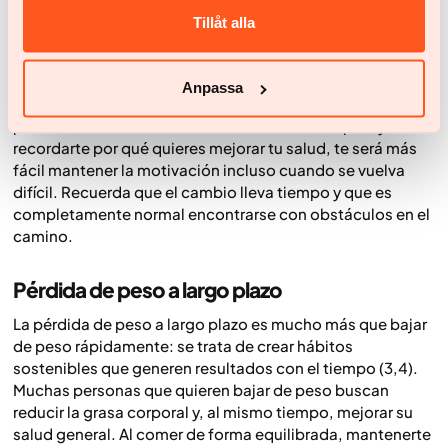
podrás alcanzar tus objetivos, reducir la grasa corporal y
Tillåt alla
mejorar tu salud a largo plazo.
¡Déjate inspirar por los
viajes de salud de otras personas!
El apoyo de amigos, familia o profesionales también
Anpassa
puede marcar una gran diferencia y aumentar tus
posibilidades de éxito. Al mantenerte fiel a tu plan y
recordarte por qué quieres mejorar tu salud, te será más
fácil mantener la motivación incluso cuando se vuelva
difícil. Recuerda que el cambio lleva tiempo y que es
completamente normal encontrarse con obstáculos en el
camino.
Pérdida de peso a largo plazo
La pérdida de peso a largo plazo es mucho más que bajar
de peso rápidamente: se trata de crear hábitos
sostenibles que generen resultados con el tiempo (3,4).
Muchas personas que quieren bajar de peso buscan
reducir la grasa corporal y, al mismo tiempo, mejorar su
salud general. Al comer de forma equilibrada, mantenerte