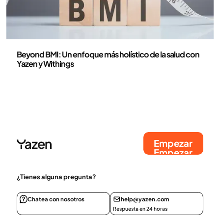
Salud y estilo de vida
Beyond BMI: Un enfoque más holístico de la salud con
Yazen y Withings
Empezar
Empezar
¿Tienes alguna pregunta?
Chatea con nosotros
help@yazen.com
Respuesta en 24 horas