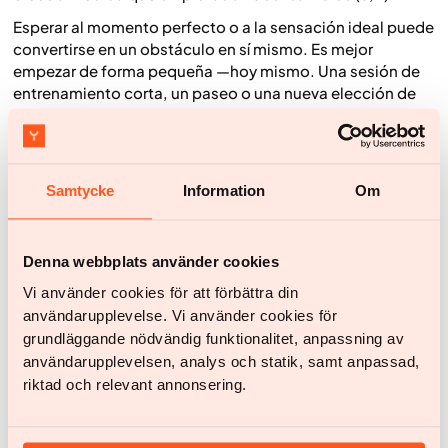
Esperar al momento perfecto o a la sensación ideal puede
convertirse en un obstáculo en sí mismo. Es mejor
empezar de forma pequeña —hoy mismo. Una sesión de
entrenamiento corta, un paseo o una nueva elección de
comida es suficiente para iniciar el proceso. Es en la
acción donde la motivación empieza a tomar forma.
Pon objetivos que se sientan realistas y manejables. Los
primeros pasos suelen requerir más energía, pero cada
Samtycke
Information
Om
vez que cumples algo que has planeado —por pequeño
que sea— refuerzas tu confianza en ti mismo. Esa
sensación de logro genera nueva motivación.
Denna webbplats använder cookies
Crear nuevos hábitos también significa salir de tu zona de
Vi använder cookies för att förbättra din
confort. Por eso, el malestar que puedas sentir al
användarupplevelse. Vi använder cookies för
principio no es un signo de fracaso, sino una señal de que
grundläggande nödvändig funktionalitet, anpassning av
estás cambiando. Cuantas más veces repitas el nuevo
användarupplevelsen, analys och statik, samt anpassad,
comportamiento, más fácil y natural se volverá.
riktad och relevant annonsering.
La paciencia es fundamental. Si te enfocas día a día en
cambios en alimentación, movimiento y recuperación,