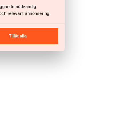
läggande nödvändig
och relevant annonsering.
Tillåt alla