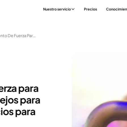
Nuestro servicio
Precios
Conocimien
Entrenamiento De Fuerza Para Todo El Cuerpo: Consejos Para Hacer Buenos Ejercicios Para Empezar
erza para
ejos para
ios para