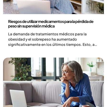
Medicina
Riesgos de utilizar medicamentos para la pérdida de
peso sin supervisión médica
La demanda de tratamientos médicos para la
obesidad y el sobrepeso ha aumentado
significativamente en los últimos tiempos. Esto, a
su vez, ha contribuido a la aparición de un mercado
donde, en ocasiones, los medicamentos se
distribuyen fuera del sistema sanitario establecido y
regulado. El uso de estos fármacos sin prescripción
médica y sin un seguimiento estructurado y
continuo conlleva riesgos médicos considerables.