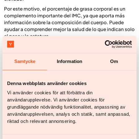
Por este motivo, el porcentaje de grasa corporal es un
complemento importante del IMC, ya que aporta más
información sobre la composición del cuerpo. Puede
ayudar a comprender mejor la salud de lo que indican solo
el peso y la estatura.
Aun así, las mediciones del porcentaje de grasa corporal
también tienen limitaciones. Por eso, los resultados
deben interpretarse con cautela y siempre como parte de
Samtycke
Information
Om
una valoración global de la salud.
¿Es importante el porcentaje de grasa
Denna webbplats använder cookies
corporal cuando se quiere perder peso?
Vi använder cookies för att förbättra din
användarupplevelse. Vi använder cookies för
Durante un proceso de pérdida de peso, suele ser más
grundläggande nödvändig funktionalitet, anpassning av
relevante observar los cambios en el porcentaje de grasa
användarupplevelsen, analys och statik, samt anpassad,
corporal y la conservación de la masa muscular que
centrarse únicamente en el peso total. Una persona
riktad och relevant annonsering.
puede perder poco peso y, aun así, mejorar de forma
notable su salud si el porcentaje de grasa disminuye