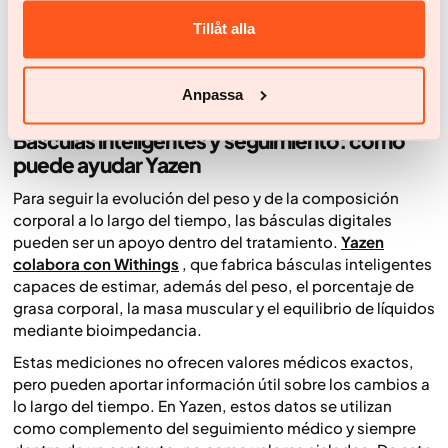
mientras se mantiene la masa muscular.
Tillåt alla
Conviene recordar que la pérdida de peso no se basa solo
en la cifra que marca la báscula, sino en cómo cambia la
composición corporal con el tiempo.
Anpassa
Básculas inteligentes y seguimiento: cómo
puede ayudar Yazen
Para seguir la evolución del peso y de la composición
corporal a lo largo del tiempo, las básculas digitales
pueden ser un apoyo dentro del tratamiento.
Yazen
colabora con Withings
, que fabrica básculas inteligentes
capaces de estimar, además del peso, el porcentaje de
grasa corporal, la masa muscular y el equilibrio de líquidos
mediante bioimpedancia.
Estas mediciones no ofrecen valores médicos exactos,
pero pueden aportar información útil sobre los cambios a
lo largo del tiempo. En Yazen, estos datos se utilizan
como complemento del seguimiento médico y siempre