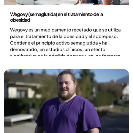
Medicina
Wegovy (semaglutida) en el tratamiento de la
obesidad
Wegovy es un medicamento recetado que se utiliza
para el tratamiento de la obesidad y el sobrepeso.
Contiene el principio activo semaglutida y ha
demostrado, en estudios clínicos, un efecto
significativo en la pérdida de peso y en los factores
de riesgo cardiometabólicos. Al influir en la
regulación del apetito del cuerpo, este tratamiento
puede conducir a una mayor sensación de saciedad
y a una reducción de la ingesta de energía.