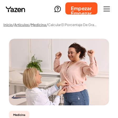
Empezar
Empezar
Inicio
Artículos
Medicina
Calcular El Porcentaje De Grasa Corporal: Cómo Se Hace Y Qué Significa Para La Salud
Medicina