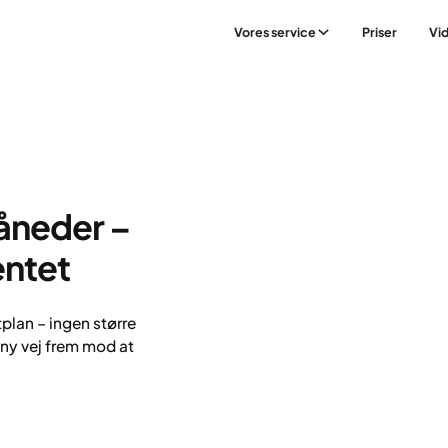
Vores service
Priser
Vi
måneder –
ntet
plan – ingen større
n ny vej frem mod at