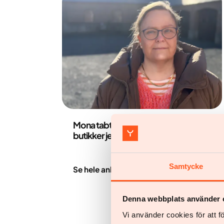
Mona Nielsen
Mona tabte 25 kilo: ”Nu kan jeg gå i
butikker jeg altid drømt om”
Samtycke
Se hele anbefalingen
Denna webbplats använder 
Vi använder cookies för att 