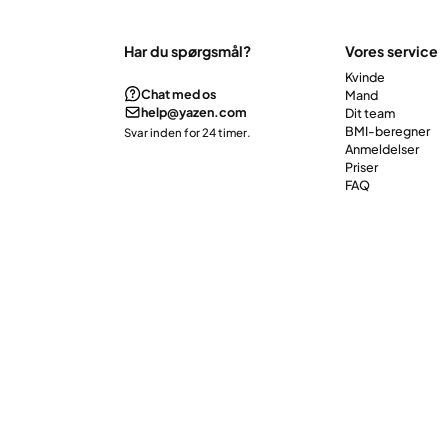
Har du spørgsmål?
Vores service
Kvinde
Chat med os
Mand
help@yazen.com
Dit team
BMI-beregner
Svar inden for 24 timer.
Anmeldelser
Priser
FAQ