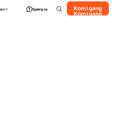
Kom i gang
den
Spørg os
Kom i gang