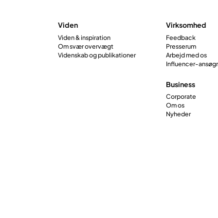
Viden
Virksomhed
Viden & inspiration
Feedback
Om svær overvægt
Presserum
Videnskab og publikationer
Arbejd med os
Influencer-ansøg
Business
Corporate
Om os
Nyheder