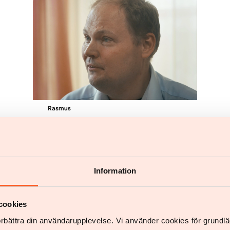
Rasmus
Tabte 44 kilo på under 2 år – fik
energi og livsglæde tilbage
Information
Se hele anbefalingen
cookies
förbättra din användarupplevelse. Vi använder cookies för grund