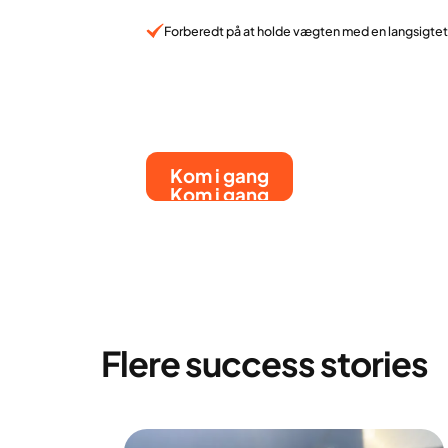
Forberedt på at holde vægten med en langsigtet
Kom i gang
Kom i gang
Flere success stories