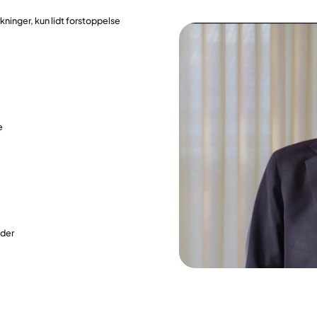
rkninger, kun lidt forstoppelse
e
oder