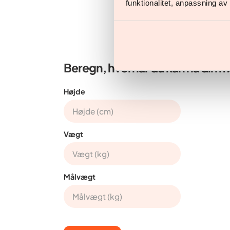
funktionalitet, anpassning a
Beregn, hvornår du kan nå din 
Højde
Vægt
Målvægt