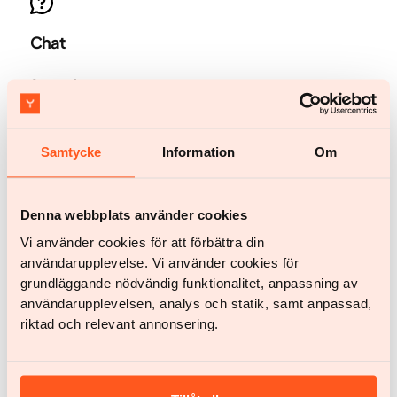
Chat
Start chat
Samtycke
Information
Om
Denna webbplats använder cookies
Kom i gang
Kom i gang
Vi använder cookies för att förbättra din
användarupplevelse. Vi använder cookies för
grundläggande nödvändig funktionalitet, anpassning av
Har du spørgsmål?
användarupplevelsen, analys och statik, samt anpassad,
riktad och relevant annonsering.
Chat med os
help@yazen.com
Svar inden for 24 timer.
Vores service