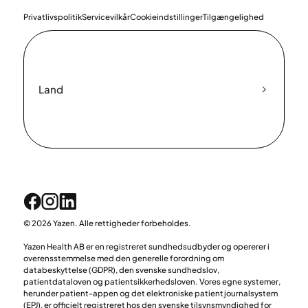
Privatlivspolitik
Servicevilkår
Cookieindstillinger
Tilgængelighed
Land
© 2026 Yazen. Alle rettigheder forbeholdes.
Yazen Health AB er en registreret sundhedsudbyder og opererer i
overensstemmelse med den generelle forordning om
databeskyttelse (GDPR), den svenske sundhedslov,
patientdataloven og patientsikkerhedsloven. Vores egne systemer,
herunder patient-appen og det elektroniske patientjournalsystem
(EPJ), er officielt registreret hos den svenske tilsynsmyndighed for