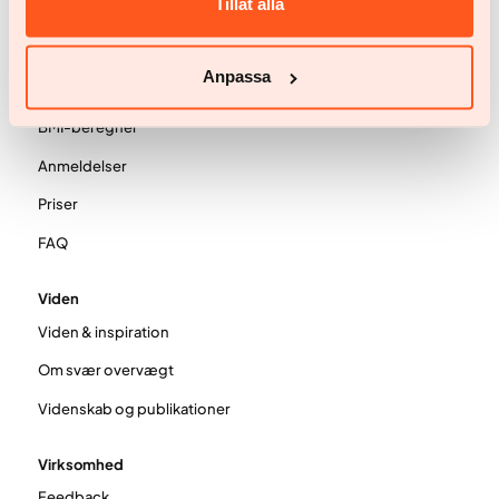
Tillåt alla
Kvinde
Mand
Anpassa
Dit team
BMI-beregner
Anmeldelser
Priser
FAQ
Viden
Viden & inspiration
Om svær overvægt
Videnskab og publikationer
Virksomhed
Feedback