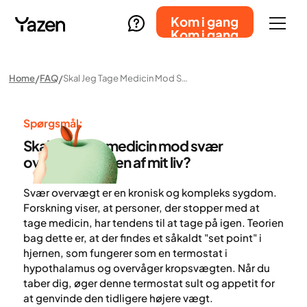
Kom i gang
Kom i gang
Home
FAQ
Skal Jeg Tage Medicin Mod Svær Overvægt Resten Af Mit Liv?
Spørgsmål:
Skal jeg tage medicin mod svær
overvægt resten af mit liv?
Svær overvægt er en kronisk og kompleks sygdom.
Forskning viser, at personer, der stopper med at
tage medicin, har tendens til at tage på igen. Teorien
bag dette er, at der findes et såkaldt "set point" i
hjernen, som fungerer som en termostat i
hypothalamus og overvåger kropsvægten. Når du
taber dig, øger denne termostat sult og appetit for
at genvinde den tidligere højere vægt.