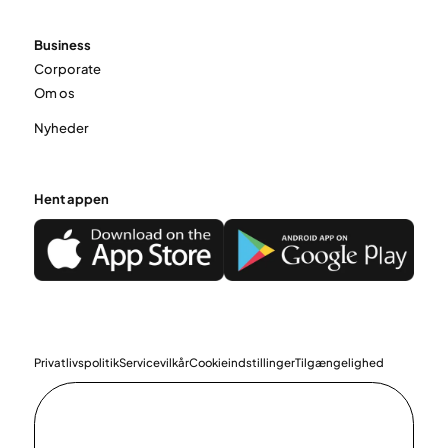
Business
Corporate
Om os
Nyheder
Hent appen
Privatlivspolitik
Servicevilkår
Cookieindstillinger
Tilgængelighed