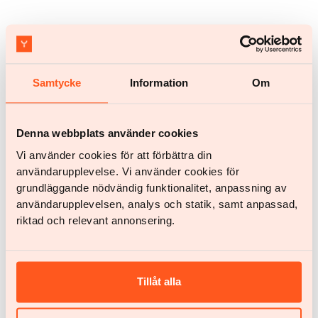
Samtycke
Information
Om
Kom i gang
Kom i gang
Denna webbplats använder cookies
Har du spørgsmål?
Vi använder cookies för att förbättra din
användarupplevelse. Vi använder cookies för
Chat med os
help@yazen.com
grundläggande nödvändig funktionalitet, anpassning av
Svar inden for 24 timer.
användarupplevelsen, analys och statik, samt anpassad,
riktad och relevant annonsering.
Vores service
Kvinde
Mand
Tillåt alla
Dit team