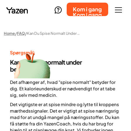
Kom i gang
Kom i gang
Home
FAQ
Kan Du Spise Normalt Under Behandlingen?
Spørgsmål:
Kan du spise normalt under
behandlingen?
Det afhænger af, hvad "spise normalt" betyder for
dig. Et kalorieunderskud er nødvendigt for at tabe
sig, selv med medicin.
Det vigtigste er at spise mindre og lytte til kroppens
mæthedssignaler. Det er vigtigt at spise næringsrig
mad for at undgå mangel på næringsstoffer. Du kan
få støtte fra din YazenCoach, hvis du har brug for
hjælp til at planlægge din kost. Vi forbyder ingen