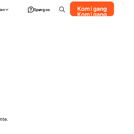
Kom i gang
den
Spørg os
Kom i gang
nte.