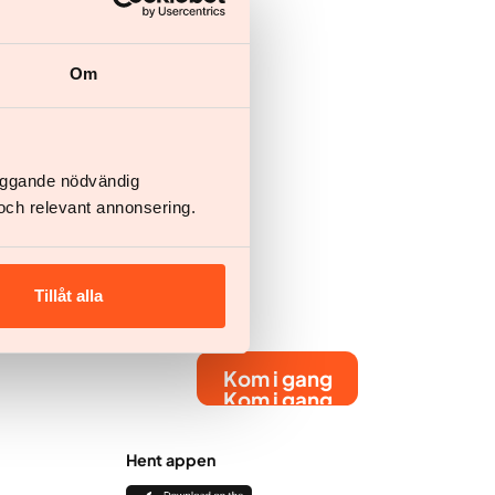
Om
läggande nödvändig
och relevant annonsering.
Tillåt alla
Kom i gang
Kom i gang
Hent appen