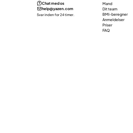
Chat med os
Mand
help@yazen.com
Dit team
BMI-beregner
Svar inden for 24 timer.
Anmeldelser
Priser
FAQ