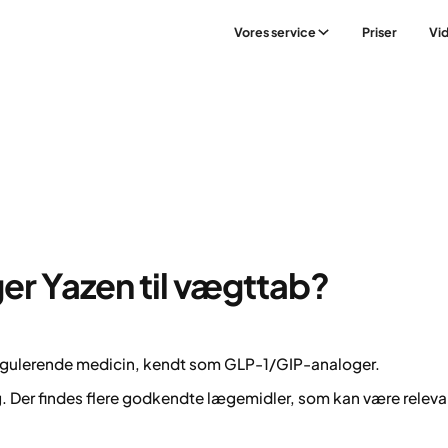
Vores service
Priser
Vi
er Yazen til vægttab?
regulerende medicin, kendt som GLP-1/GIP-analoger.
g. Der findes flere godkendte lægemidler, som kan være releva