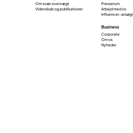
Om svær overvægt
Presserum
Videnskab og publikationer
Arbejd med os
Influencer-ansøg
Business
Corporate
Om os
Nyheder