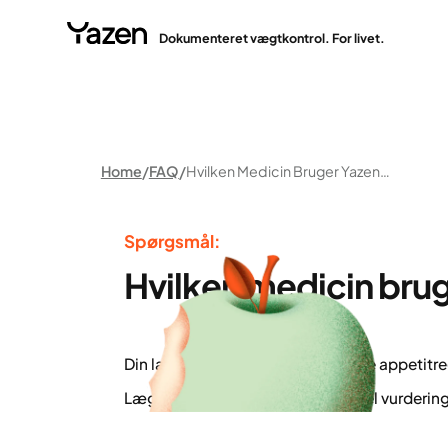
Dokumenteret vægtkontrol. For livet.
Home
FAQ
Hvilken Medicin Bruger Yazen Til Vægttab?
Spørgsmål:
Hvilken medicin brug
Din læge udskriver oftest moderne appetit
Lægen foretager altid en individuel vurderin