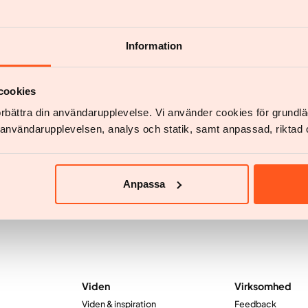
Chat
Information
Start chat
cookies
förbättra din användarupplevelse. Vi använder cookies för grund
v användarupplevelsen, analys och statik, samt anpassad, riktad 
Anpassa
Viden
Virksomhed
Viden & inspiration
Feedback