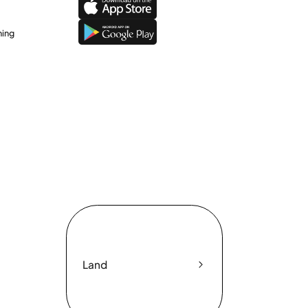
ning
Land