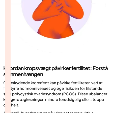
Hvordan kropsvægt påvirker fertilitet: Forstå
sammenhængen
Overskydende kropsfedt kan påvirke fertiliteten ved at
forstyrre hormonniveauet og øge risikoen for tilstande
som polycystisk ovariesyndrom (PCOS). Disse ubalancer
kan gøre ægløsningen mindre forudsigelig eller stoppe
den helt.
At forstå, hvordan vægt påvirker det reproduktive