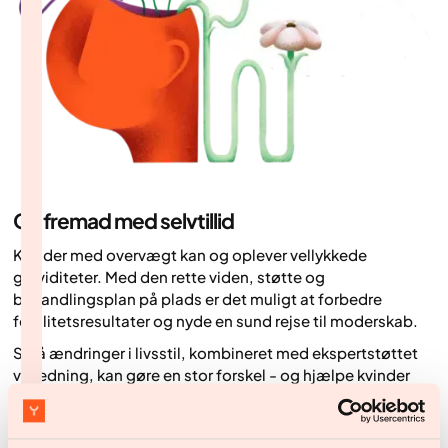
Gå fremad med selvtillid
Kvinder med overvægt kan og oplever vellykkede
graviditeter. Med den rette viden, støtte og
behandlingsplan på plads er det muligt at forbedre
fertilitetsresultater og nyde en sund rejse til moderskab.
Små ændringer i livsstil, kombineret med ekspertstøttet
vejledning, kan gøre en stor forskel - og hjælpe kvinder
med at føle sig stærke, selvsikre og i kontrol over deres
reproduktive sundhed.