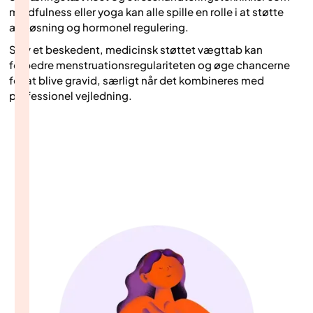
mindfulness eller yoga kan alle spille en rolle i at støtte
ægløsning og hormonel regulering.
Selv et beskedent, medicinsk støttet vægttab kan
forbedre menstruationsregulariteten og øge chancerne
for at blive gravid, særligt når det kombineres med
professionel vejledning.