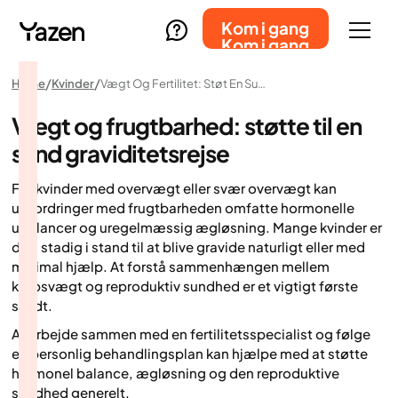
Kom i gang
Kom i gang
Home
Kvinder
Vægt Og Fertilitet: Støt En Sund Graviditetsrejse
Vægt og frugtbarhed: støtte til en
sund graviditetsrejse
For kvinder med overvægt eller svær overvægt kan
udfordringer med frugtbarheden omfatte hormonelle
ubalancer og uregelmæssig ægløsning. Mange kvinder er
dog stadig i stand til at blive gravide naturligt eller med
minimal hjælp. At forstå sammenhængen mellem
kropsvægt og reproduktiv sundhed er et vigtigt første
skridt.
At arbejde sammen med en fertilitetsspecialist og følge
en personlig behandlingsplan kan hjælpe med at støtte
hormonel balance, ægløsning og den reproduktive
sundhed generelt.