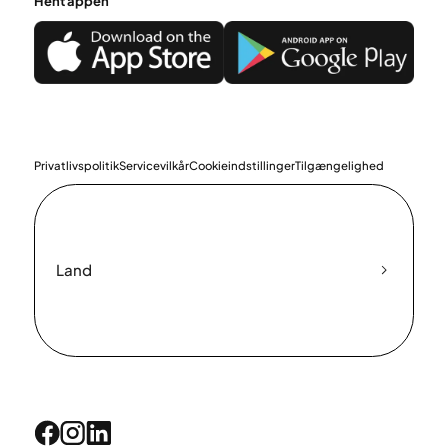
Hent appen
Privatlivspolitik
Servicevilkår
Cookieindstillinger
Tilgængelighed
Land