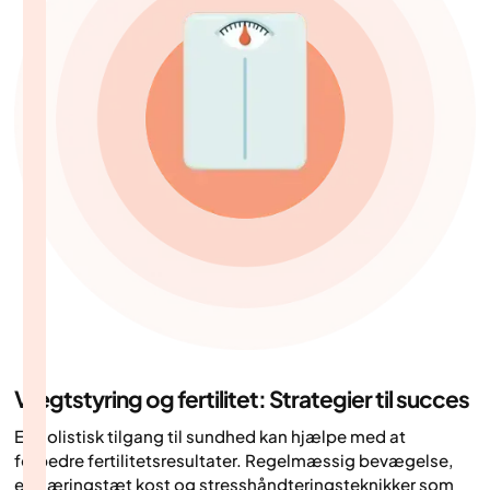
Vægtstyring og fertilitet: Strategier til succes
En holistisk tilgang til sundhed kan hjælpe med at
forbedre fertilitetsresultater. Regelmæssig bevægelse,
en næringstæt kost og stresshåndteringsteknikker som