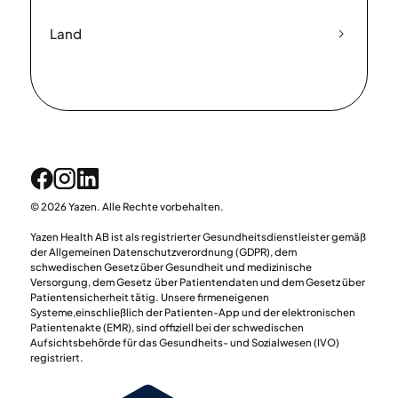
Land
© 2026 Yazen. Alle Rechte vorbehalten.
Yazen Health AB ist als registrierter Gesundheitsdienstleister gemäß
der Allgemeinen Datenschutzverordnung (GDPR), dem
schwedischen Gesetz über Gesundheit und medizinische
Versorgung, dem Gesetz über Patientendaten und dem Gesetz über
Patientensicherheit tätig. Unsere firmeneigenen
Systeme,einschließlich der Patienten-App und der elektronischen
Patientenakte (EMR), sind offiziell bei der schwedischen
Aufsichtsbehörde für das Gesundheits- und Sozialwesen (IVO)
registriert.