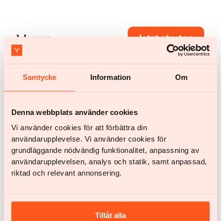
Jetzt starten
Jetzt starten
Hast du noch Fragen?
Samtycke
Information
Om
Chatte mit uns
help@yazen.com
Antworte innerhalb von 24
Stunden.
Denna webbplats använder cookies
Vi använder cookies för att förbättra din
Unser Service
användarupplevelse. Vi använder cookies för
Frau
grundläggande nödvändig funktionalitet, anpassning av
användarupplevelsen, analys och statik, samt anpassad,
Mann
riktad och relevant annonsering.
Dein Team
BMI-Rechner
Erfahrungsberichte
Tillåt alla