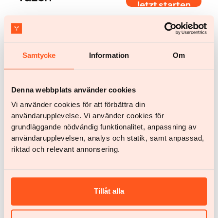
Jetzt starten
Hast du noch Fragen?
Chatte mit uns
help@yazen.com
Samtycke
Information
Om
Antworte innerhalb von 24
Stunden.
Unser Service
Denna webbplats använder cookies
Frau
Vi använder cookies för att förbättra din
användarupplevelse. Vi använder cookies för
Mann
grundläggande nödvändig funktionalitet, anpassning av
Dein Team
användarupplevelsen, analys och statik, samt anpassad,
riktad och relevant annonsering.
BMI-Rechner
Erfahrungsberichte
Preisgestaltung
Tillåt alla
Häufig gestellte Fragen