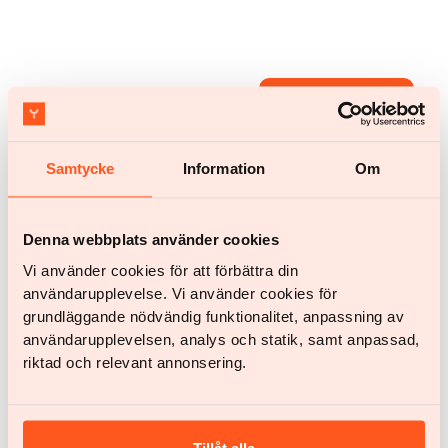
Jetzt starten
Jetzt starten
Samtycke
Information
Om
Hast du noch Fragen?
Chatte mit uns
help@yazen.com
Antworte innerhalb von 24
Denna webbplats använder cookies
Stunden.
Vi använder cookies för att förbättra din
Unser Service
användarupplevelse. Vi använder cookies för
grundläggande nödvändig funktionalitet, anpassning av
Frau
användarupplevelsen, analys och statik, samt anpassad,
Mann
riktad och relevant annonsering.
Dein Team
BMI-Rechner