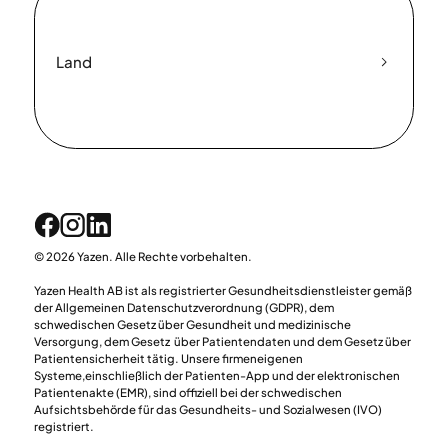
Land
© 2026 Yazen. Alle Rechte vorbehalten.
Yazen Health AB ist als registrierter Gesundheitsdienstleister gemäß
der Allgemeinen Datenschutzverordnung (GDPR), dem
schwedischen Gesetz über Gesundheit und medizinische
Versorgung, dem Gesetz über Patientendaten und dem Gesetz über
Patientensicherheit tätig. Unsere firmeneigenen
Systeme,einschließlich der Patienten-App und der elektronischen
Patientenakte (EMR), sind offiziell bei der schwedischen
Aufsichtsbehörde für das Gesundheits- und Sozialwesen (IVO)
registriert.