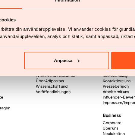
cookies
förbättra din användarupplevelse. Vi använder cookies för grund
v användarupplevelsen, analys och statik, samt anpassad, riktad 
Anpassa
Wissen
Firma
Wissen und Inspiration
Rückmeldung
Über Adipositas
Kontaktiere uns
Wissenschaft und
Pressebereich
Veröffentlichungen
Arbeite mit uns
te
Influencer-Bewe
Impressum/Impre
Fragen
Business
Corporate
Über uns
Neuigkeiten