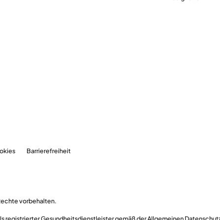
okies
Barrierefreiheit
Rechte vorbehalten.
 als registrierter Gesundheitsdienstleister gemäß der Allgemeinen Datensch