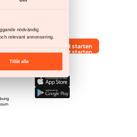
läggande nödvändig
och relevant annonsering.
Jetzt starten
Jetzt starten
Tillåt alla
Hol dir die App
rbung
ssum