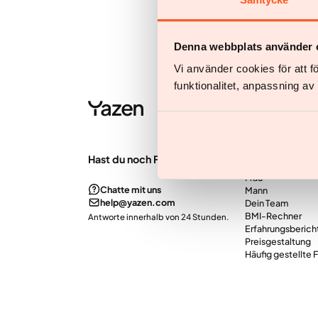
Denna webbplats använder 
Vi använder cookies för att 
funktionalitet, anpassning a
Hast du noch Fragen?
Unser Service
Frau
Chatte mit uns
Mann
help@yazen.com
Dein Team
BMI-Rechner
Antworte innerhalb von 24 Stunden.
Erfahrungsberich
Preisgestaltung
Häufig gestellte 