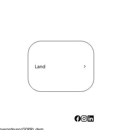
Land
utzverordnung (GDPR), dem